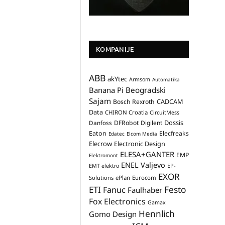
KOMPANIJE
ABB
akYtec
Armsom
Automatika
Banana Pi
Beogradski
Sajam
CADCAM
Bosch Rexroth
Data
CHIRON Croatia
CircuitMess
Dossis
Danfoss
DFRobot
Digilent
Eaton
Elecfreaks
Edatec
Elcom Media
Elecrow
Electronic Design
ELESA+GANTER
EMP
Elektromont
ENEL Valjevo
EP-
EMT elektro
EXOR
Solutions
ePlan
Eurocom
Festo
ETI
Fanuc
Faulhaber
Fox Electronics
Gamax
Hennlich
Gomo Design