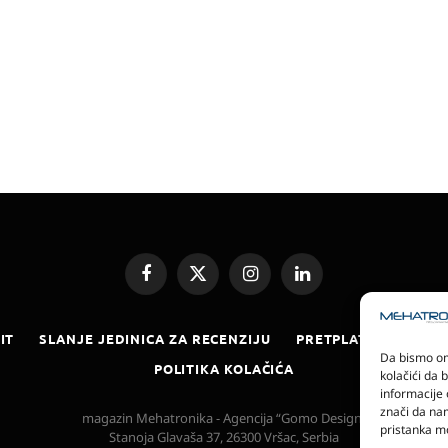
Facebook
X
Instagram
LinkedIn
(Twitter)
IT
SLANJE JEDINICA ZA RECENZIJU
PRETPLATA
ELEKT
Da bismo omo
POLITIKA KOLAČIĆA
kolačići da 
informacije 
znači da nam
magazin Mehatronika - Agencija “Gomo Design”
pristanka mo
Stanoja Glavaša 37, 26300 Vršac, Serbia