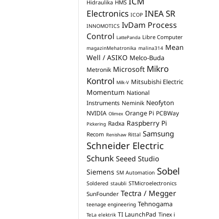
ICM
Hidraulika
HMS
Electronics
INEA SR
ICOP
IvDam Process
INNOMOTICS
Control
Libre Computer
LattePanda
Mean
magazinMehatronika
malina314
Well / ASIKO
Melco-Buda
Mikro
Microsoft
Metronik
Kontrol
Mitsubishi Electric
Milk-V
Momentum
National
Neofyton
Instruments
Neminik
NVIDIA
Orange Pi
PCBWay
Olimex
Raspberry Pi
Radxa
Pickering
Samsung
Recom
Rittal
Renishaw
Schneider Electric
Schunk
Seeed Studio
Sobel
Siemens
SM Automation
STMicroelectronics
Soldered
staubli
Tectra / Megger
SunFounder
Tehnogama
teenage engineering
TI LaunchPad
Tinex i
TeLa elektrik