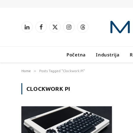
LinkedIn
Facebook
X
Instagram
Threads
(Twitter)
Početna
Industrija
R
Home
Posts Tagged "Clockwork Pi"
»
CLOCKWORK PI