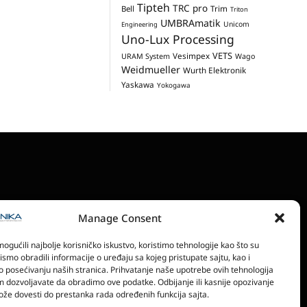
Tipteh
TRC pro
Trim
Bell
Triton
UMBRAmatik
Unicom
Engineering
Uno-Lux Processing
VETS
Vesimpex
URAM System
Wago
Weidmueller
Wurth Elektronik
Yaskawa
Yokogawa
Manage Consent
RONSKA IZDANJA
POLITIKA PRIVATNOSTI
gućili najbolje korisničko iskustvo, koristimo tehnologije kao što su
bismo obradili informacije o uređaju sa kojeg pristupate sajtu, kao i
o posećivanju naših stranica. Prihvatanje naše upotrebe ovih tehnologija
 dozvoljavate da obradimo ove podatke. Odbijanje ili kasnije opozivanje
že dovesti do prestanka rada određenih funkcija sajta.