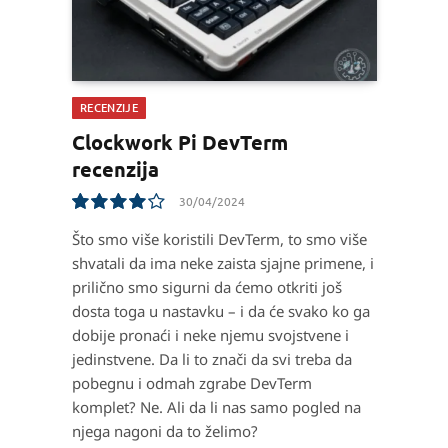
RECENZIJE
Clockwork Pi DevTerm
recenzija
30/04/2024
8.1
Što smo više koristili DevTerm, to smo više
shvatali da ima neke zaista sjajne primene, i
prilično smo sigurni da ćemo otkriti još
dosta toga u nastavku – i da će svako ko ga
dobije pronaći i neke njemu svojstvene i
jedinstvene. Da li to znači da svi treba da
pobegnu i odmah zgrabe DevTerm
komplet? Ne. Ali da li nas samo pogled na
njega nagoni da to želimo?