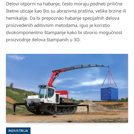
Delovi otporni na habanje, često moraju podneti prilične
štetne uticaje kao što su abrazivna prašina, velike brzine ili
hemikalije. Da bi prepoznao habanje specijalnih delova
proizvedenih aditivnim metodama, igus je koristio
dvokomponentno štampanje kako bi stvorio mogućnost
proizvodnje delova štampanih u 3D.
INDUSTRIJA