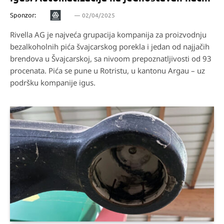
Sponzor:
02/04/2025
Rivella AG je najveća grupacija kompanija za proizvodnju
bezalkoholnih pića švajcarskog porekla i jedan od najjačih
brendova u Švajcarskoj, sa nivoom prepoznatljivosti od 93
procenata. Pića se pune u Rotristu, u kantonu Argau – uz
podršku kompanije igus.