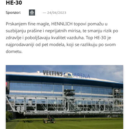
HE-30
Sponzor:
24/06/2023
Prskanjem ﬁne magle, HENNLICH topovi pomažu u
suzbijanju prašine i neprijatnih mirisa, te smanju rizik po
zdravlje i poboljšavaju kvalitet vazduha. Top HE-30 je
najprodavaniji od pet modela, koji se razlikuju po svom
dometu.