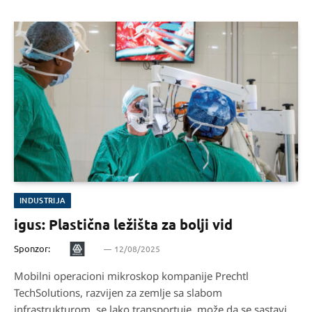
INDUSTRIJA
igus: Plastična ležišta za bolji vid
Sponzor:
12/08/2025
Mobilni operacioni mikroskop kompanije Prechtl
TechSolutions, razvijen za zemlje sa slabom
infrastrukturom, se lako transportuje, može da se sastavi