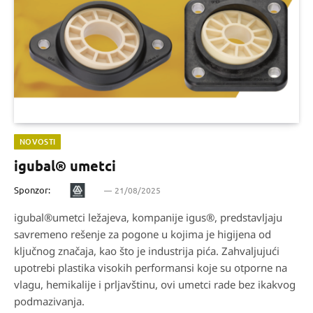
NOVOSTI
igubal® umetci
Sponzor:
21/08/2025
igubal®umetci ležajeva, kompanije igus®, predstavljaju
savremeno rešenje za pogone u kojima je higijena od
ključnog značaja, kao što je industrija pića. Zahvaljujući
upotrebi plastika visokih performansi koje su otporne na
vlagu, hemikalije i prljavštinu, ovi umetci rade bez ikakvog
podmazivanja.