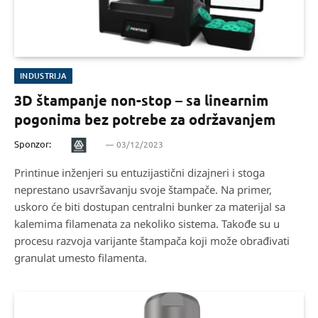
INDUSTRIJA
3D štampanje non-stop – sa linearnim
pogonima bez potrebe za održavanjem
Sponzor:
03/12/2023
Printinue inženjeri su entuzijastični dizajneri i stoga
neprestano usavršavanju svoje štampače. Na primer,
uskoro će biti dostupan centralni bunker za materijal sa
kalemima filamenata za nekoliko sistema. Takođe su u
procesu razvoja varijante štampača koji može obrađivati
granulat umesto filamenta.