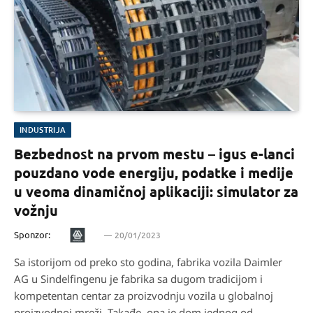
INDUSTRIJA
Bezbednost na prvom mestu – igus e-lanci
pouzdano vode energiju, podatke i medije
u veoma dinamičnoj aplikaciji: simulator za
vožnju
Sponzor:
20/01/2023
Sa istorijom od preko sto godina, fabrika vozila Daimler
AG u Sindelfingenu je fabrika sa dugom tradicijom i
kompetentan centar za proizvodnju vozila u globalnoj
proizvodnoj mreži. Takađe, ona je dom jednog od