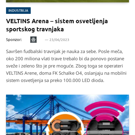
INDUSTRIJA
VELTINS Arena – sistem osvetljenja
sportskog travnjaka
Sponzor:
23/06/2023
Savršen fudbalski travnjak je nauka za sebe. Posle meča,
oko 200 miliona vlati trave trebalo bi da ponovo postane
sveže i zeleno što je pre moguće. Zbog toga se operateri
VELTINS Arene, doma FK Schalke O4, oslanjaju na mobilni
sistem osvetljenja sa preko 100.000 LED dioda.