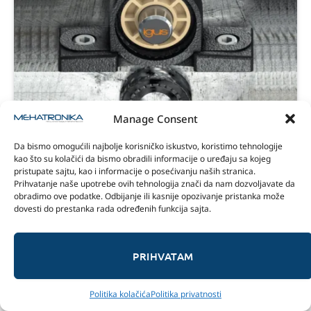
Manage Consent
INDUSTRIJA
Da bismo omogućili najbolje korisničko iskustvo, koristimo tehnologije
Moć hibrida
kao što su kolačići da bismo obradili informacije o uređaju sa kojeg
pristupate sajtu, kao i informacije o posećivanju naših stranica.
Sponzor:
23/01/2022
Prihvatanje naše upotrebe ovih tehnologija znači da nam dozvoljavate da
obradimo ove podatke. Odbijanje ili kasnije opozivanje pristanka može
Mnogi operatori postrojenja izbegavaju prelazak sa
dovesti do prestanka rada određenih funkcija sajta.
klasičnih metalnih ležajeva na klizne ležajeve od polimera,
uprkos očiglednoj prednosti. Prelazak se čini kao
preobiman proces.
PRIHVATAM
Politika kolačića
Politika privatnosti