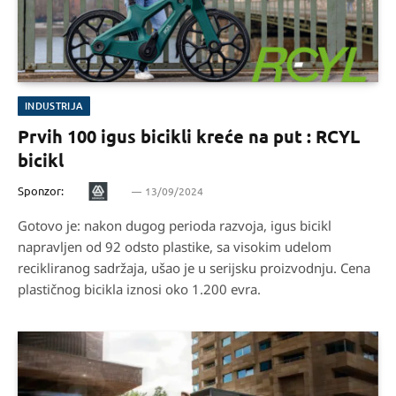
INDUSTRIJA
Prvih 100 igus bicikli kreće na put : RCYL
bicikl
Sponzor:
13/09/2024
Gotovo je: nakon dugog perioda razvoja, igus bicikl
napravljen od 92 odsto plastike, sa visokim udelom
recikliranog sadržaja, ušao je u serijsku proizvodnju. Cena
plastičnog bicikla iznosi oko 1.200 evra.