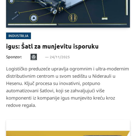
INDUSTRIJA
igus: Šatl za munjevitu isporuku
Sponzor:
24/11/2025
Logističko preduzeće upravlja ogromnim i ultra-modernim
distributivnim centrom u svom sedištu u Niderauli u
Hesenu. Ključ procesa su inovativni, potpuno
automatizovani šatlovi, koji se zahvaljujući više
komponenti iz kompanije igus munjevito kreću kroz
redove regala.