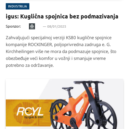
INDUSTRIJA
igus: Kuglična spojnica bez podmazivanja
Sponzor:
08/01/2025
Zahvaljujući specijalnoj verziji KS80 kuglične spojnice
kompanije ROCKINGER, poljoprivredna zadruga e. G.
Kirchheilingen više ne mora da podmazuje spojnice, što
obezbeđuje veći komfor u vožnji i smanjuje vreme
potrebno za održavanje.