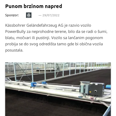
Punom brzinom napred
Sponzor:
29/07/2022
Kässbohrer Geländefahrzeug AG je razvio vozilo
PowerBully za neprohodne terene, bilo da se radi o šumi,
blatu, močvari ili pustinji. Vozilo sa lančanim pogonom
probija se do svog odredišta tamo gde bi obična vozila
posustala.