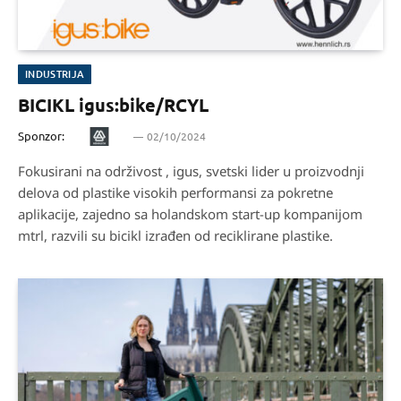
INDUSTRIJA
BICIKL igus:bike/RCYL
Sponzor:
02/10/2024
Fokusirani na održivost , igus, svetski lider u proizvodnji
delova od plastike visokih performansi za pokretne
aplikacije, zajedno sa holandskom start-up kompanijom
mtrl, razvili su bicikl izrađen od reciklirane plastike.