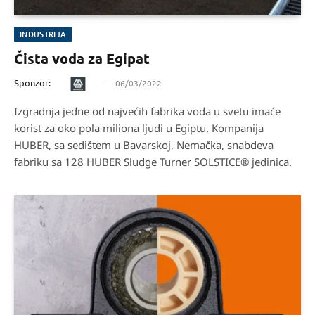
INDUSTRIJA
Čista voda za Egipat
Sponzor:
06/03/2022
Izgradnja jedne od najvećih fabrika voda u svetu imaće
korist za oko pola miliona ljudi u Egiptu. Kompanija
HUBER, sa sedištem u Bavarskoj, Nemačka, snabdeva
fabriku sa 128 HUBER Sludge Turner SOLSTICE® jedinica.