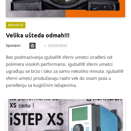
NOVOSTI
Velika ušteda odmah!!!
Sponzor:
22/02/2022
Bez podmazivanja iguball® sferni umetci izrađeni od
polimera visokih performansi. iguball® sferni umetci
ugrađuju se brzo i lako za samo nekoliko minuta. iguball®
sferni umetci produžavaju radni vek do osam puta u
poređenju sa kugličnim ležajevima.