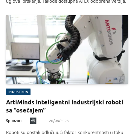
uglova prskanja. Takođe dostupna ATEX odobrena verzija.
INDUSTRIJA
ArtiMinds inteligentni industrijski roboti
sa “osećajem”
Sponzor:
26/08/2023
Roboti su postali odlučujući faktor konkurentnosti u toku