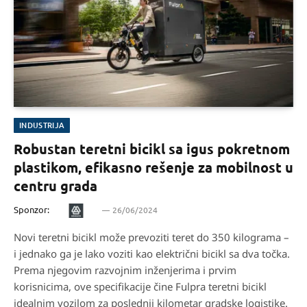
INDUSTRIJA
Robustan teretni bicikl sa igus pokretnom
plastikom, efikasno rešenje za mobilnost u
centru grada
Sponzor:
26/06/2024
Novi teretni bicikl može prevoziti teret do 350 kilograma –
i jednako ga je lako voziti kao električni bicikl sa dva točka.
Prema njegovim razvojnim inženjerima i prvim
korisnicima, ove specifikacije čine Fulpra teretni bicikl
idealnim vozilom za poslednji kilometar gradske logistike.