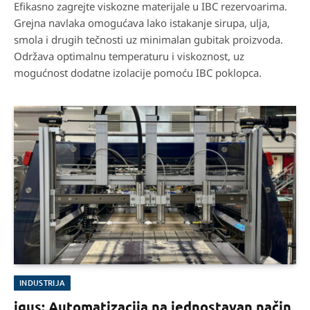
Efikasno zagrejte viskozne materijale u IBC rezervoarima.
Grejna navlaka omogućava lako istakanje sirupa, ulja,
smola i drugih tečnosti uz minimalan gubitak proizvoda.
Održava optimalnu temperaturu i viskoznost, uz
mogućnost dodatne izolacije pomoću IBC poklopca.
INDUSTRIJA
igus: Automatizacija na jednostavan način