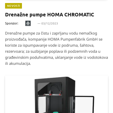
NOVOSTI
Drenažne pumpe HOMA CHROMATIC
Sponzor:
03/12/2023
Drenažne pumpe za čistu i zaprljanu vodu nemačkog
proizvođača, kompanije HOMA Pumpenfabrik GmbH se
koriste za ispumpavanje vode iz podruma, šahtova,
rezervoara; za suzbijanje poplava ili podzemnih voda u
građevinskim poduhvatima, uklanjanje vode iz vodotokova
ili akumulacija.