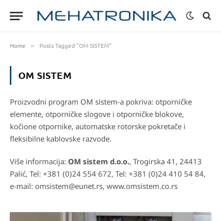
Home
Posts Tagged "OM SISTEM"
»
OM SISTEM
Proizvodni program OM sistem-a pokriva: otporničke
elemente, otporničke slogove i otporničke blokove,
kočione otpornike, automatske rotorske pokretače i
fleksibilne kablovske razvode.
Više informacija:
OM sistem d.o.o.
, Trogirska 41, 24413
Palić, Tel: +381 (0)24 554 672, Tel: +381 (0)24 410 54 84,
e-mail: omsistem@eunet.rs, www.omsistem.co.rs