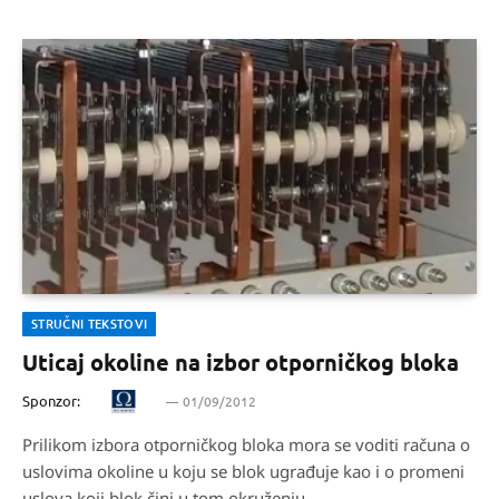
STRUČNI TEKSTOVI
Uticaj okoline na izbor otporničkog bloka
Sponzor:
01/09/2012
Prilikom izbora otporničkog bloka mora se voditi računa o
uslovima okoline u koju se blok ugrađuje kao i o promeni
uslova koji blok čini u tom okruženju.