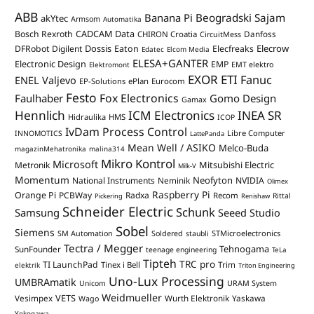
ABB
Banana Pi
Beogradski Sajam
akYtec
Armsom
Automatika
CADCAM Data
Bosch Rexroth
Danfoss
CHIRON Croatia
CircuitMess
Dossis
Elecrow
DFRobot
Digilent
Eaton
Elecfreaks
Edatec
Elcom Media
ELESA+GANTER
Electronic Design
EMP
Elektromont
EMT elektro
EXOR ETI
Fanuc
ENEL Valjevo
EP-Solutions
ePlan
Eurocom
Festo
Fox Electronics
Faulhaber
Gomo Design
Gamax
Hennlich
ICM Electronics
INEA SR
Hidraulika
HMS
ICOP
IvDam Process Control
Libre Computer
INNOMOTICS
LattePanda
Mean Well / ASIKO
Melco-Buda
magazinMehatronika
malina314
Mikro Kontrol
Microsoft
Mitsubishi Electric
Metronik
Milk-V
Momentum
Neofyton
National Instruments
Neminik
NVIDIA
Olimex
Raspberry Pi
Orange Pi
PCBWay
Radxa
Recom
Rittal
Pickering
Renishaw
Schneider Electric
Schunk
Samsung
Seeed Studio
Sobel
Siemens
STMicroelectronics
SM Automation
Soldered
staubli
Tectra / Megger
Tehnogama
SunFounder
teenage engineering
TeLa
Tipteh
TRC pro
TI LaunchPad
Trim
Tinex i Bell
elektrik
Triton Engineering
Uno-Lux Processing
UMBRAmatik
Unicom
URAM System
Weidmueller
VETS
Vesimpex
Wurth Elektronik
Yaskawa
Wago
Yokogawa