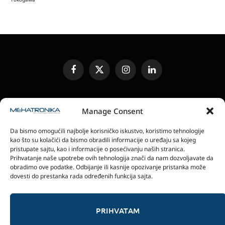
Facebook
X
Instagram
LinkedIn
(Twitter)
UREĐIVAČKA POLITIKA
KONTAKT
MEDIA KIT
Manage Consent
SLANJE JEDINICA ZA RECENZIJU
PRETPLATA
Da bismo omogućili najbolje korisničko iskustvo, koristimo tehnologije
ELEKTRONSKA IZDANJA
POLITIKA PRIVATNOSTI
kao što su kolačići da bismo obradili informacije o uređaju sa kojeg
POLITIKA KOLAČIĆA
pristupate sajtu, kao i informacije o posećivanju naših stranica.
Prihvatanje naše upotrebe ovih tehnologija znači da nam dozvoljavate da
obradimo ove podatke. Odbijanje ili kasnije opozivanje pristanka može
magazin Mehatronika - Agencija “Gomo Design”
dovesti do prestanka rada određenih funkcija sajta.
Stanoja Glavaša 37, 26300 Vršac, Serbia
+381 60 0171 273
© 2026 magazin Mehatronika by Gomo Design.
PRIHVATAM