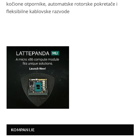
kočione otpornike, automatske rotorske pokretače i
fleksibilne kablovske razvode
KOMPANIJE