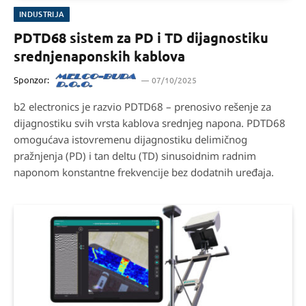
INDUSTRIJA
PDTD68 sistem za PD i TD dijagnostiku
srednjenaponskih kablova
Sponzor:
07/10/2025
b2 electronics je razvio PDTD68 – prenosivo rešenje za
dijagnostiku svih vrsta kablova srednjeg napona. PDTD68
omogućava istovremenu dijagnostiku delimičnog
pražnjenja (PD) i tan deltu (TD) sinusoidnim radnim
naponom konstantne frekvencije bez dodatnih uređaja.