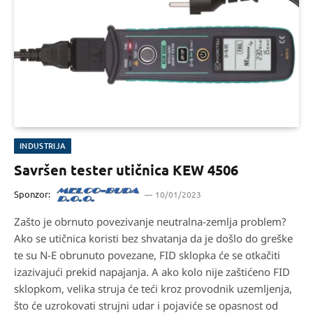
INDUSTRIJA
Savršen tester utičnica KEW 4506
Sponzor:
10/01/2023
Zašto je obrnuto povezivanje neutralna-zemlja problem?
Ako se utičnica koristi bez shvatanja da je došlo do greške
te su N-E obrunuto povezane, FID sklopka će se otkačiti
izazivajući prekid napajanja. A ako kolo nije zaštićeno FID
sklopkom, velika struja će teći kroz provodnik uzemljenja,
što će uzrokovati strujni udar i pojaviće se opasnost od