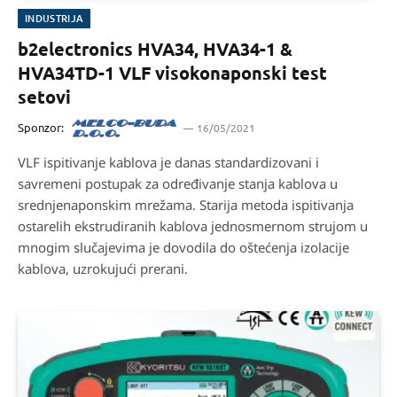
INDUSTRIJA
b2electronics HVA34, HVA34-1 &
HVA34TD-1 VLF visokonaponski test
setovi
Sponzor:
16/05/2021
VLF ispitivanje kablova je danas standardizovani i
savremeni postupak za određivanje stanja kablova u
srednjenaponskim mrežama. Starija metoda ispitivanja
ostarelih ekstrudiranih kablova jednosmernom strujom u
mnogim slučajevima je dovodila do oštećenja izolacije
kablova, uzrokujući prerani.