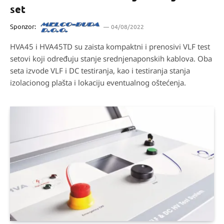
set
Sponzor:
04/08/2022
HVA45 i HVA45TD su zaista kompaktni i prenosivi VLF test
setovi koji određuju stanje srednjenaponskih kablova. Oba
seta izvode VLF i DC testiranja, kao i testiranja stanja
izolacionog plašta i lokaciju eventualnog oštećenja.