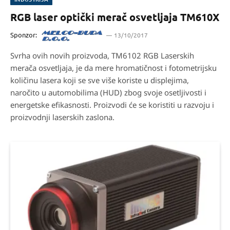
RGB laser optički merač osvetljaja TM610X
Sponzor:
13/10/2017
Svrha ovih novih proizvoda, TM6102 RGB Laserskih
merača osvetljaja, je da mere hromatičnost i fotometrijsku
količinu lasera koji se sve više koriste u displejima,
naročito u automobilima (HUD) zbog svoje osetljivosti i
energetske efikasnosti. Proizvodi će se koristiti u razvoju i
proizvodnji laserskih zaslona.