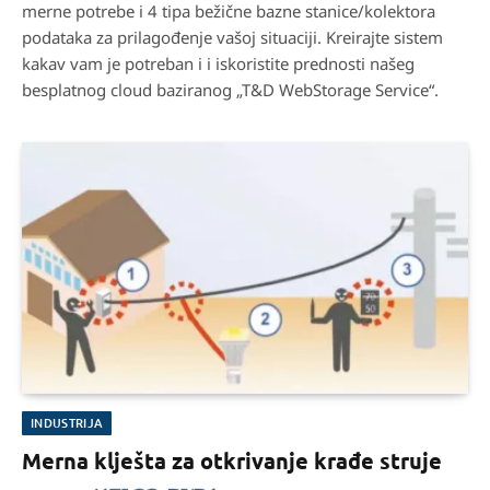
merne potrebe i 4 tipa bežične bazne stanice/kolektora
podataka za prilagođenje vašoj situaciji. Kreirajte sistem
kakav vam je potreban i i iskoristite prednosti našeg
besplatnog cloud baziranog „T&D WebStorage Service“.
INDUSTRIJA
Merna klješta za otkrivanje krađe struje