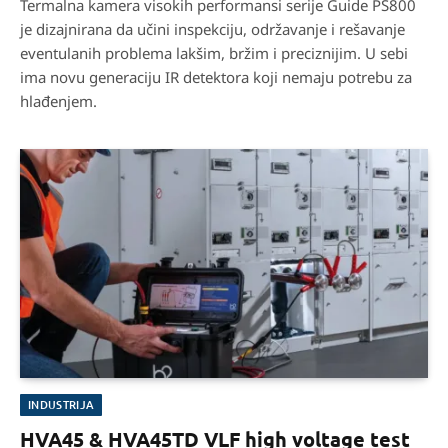
Termalna kamera visokih performansi serije Guide PS800
je dizajnirana da učini inspekciju, održavanje i rešavanje
eventulanih problema lakšim, bržim i preciznijim. U sebi
ima novu generaciju IR detektora koji nemaju potrebu za
hlađenjem.
INDUSTRIJA
HVA45 & HVA45TD VLF high voltage test