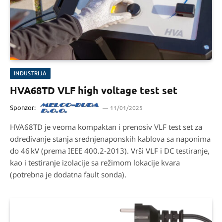
INDUSTRIJA
HVA68TD VLF high voltage test set
Sponzor:
11/01/2025
HVA68TD je veoma kompaktan i prenosiv VLF test set za
određivanje stanja srednjenaponskih kablova sa naponima
do 46 kV (prema IEEE 400.2-2013). Vrši VLF i DC testiranje,
kao i testiranje izolacije sa režimom lokacije kvara
(potrebna je dodatna fault sonda).