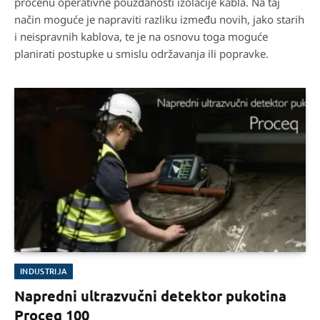
procenu operativne pouzdanosti izolacije kabla. Na taj
način moguće je napraviti razliku između novih, jako starih
i neispravnih kablova, te je na osnovu toga moguće
planirati postupke u smislu održavanja ili popravke.
INDUSTRIJA
Napredni ultrazvučni detektor pukotina
Proceq 100