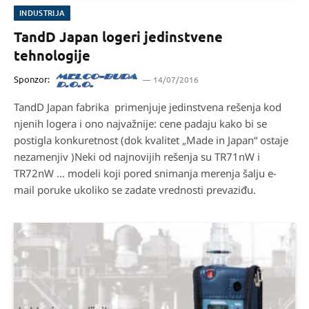
INDUSTRIJA
TandD Japan logeri jedinstvene
tehnologije
Sponzor:
14/07/2016
TandD Japan fabrika primenjuje jedinstvena rešenja kod
njenih logera i ono najvažnije: cene padaju kako bi se
postigla konkuretnost (dok kvalitet „Made in Japan“ ostaje
nezamenjiv )Neki od najnovijih rešenja su TR71nW i
TR72nW … modeli koji pored snimanja merenja šalju e-
mail poruke ukoliko se zadate vrednosti prevaziđu.