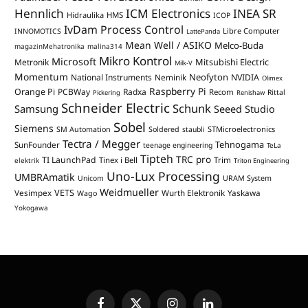
Hennlich
ICM Electronics
INEA SR
Hidraulika
HMS
ICOP
IvDam Process Control
Libre Computer
INNOMOTICS
LattePanda
Mean Well / ASIKO
Melco-Buda
magazinMehatronika
malina314
Mikro Kontrol
Microsoft
Mitsubishi Electric
Metronik
Milk-V
Momentum
Neofyton
National Instruments
Neminik
NVIDIA
Olimex
Raspberry Pi
Orange Pi
PCBWay
Radxa
Recom
Rittal
Pickering
Renishaw
Schneider Electric
Schunk
Samsung
Seeed Studio
Sobel
Siemens
STMicroelectronics
SM Automation
Soldered
staubli
Tectra / Megger
Tehnogama
SunFounder
teenage engineering
TeLa
Tipteh
TRC pro
TI LaunchPad
Trim
Tinex i Bell
elektrik
Triton Engineering
Uno-Lux Processing
UMBRAmatik
Unicom
URAM System
Weidmueller
VETS
Vesimpex
Wurth Elektronik
Yaskawa
Wago
Yokogawa