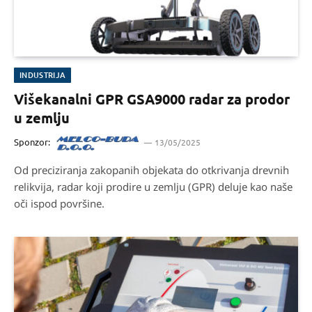
INDUSTRIJA
Višekanalni GPR GSA9000 radar za prodor
u zemlju
Sponzor:
13/05/2025
Od preciziranja zakopanih objekata do otkrivanja drevnih
relikvija, radar koji prodire u zemlju (GPR) deluje kao naše
oči ispod površine.