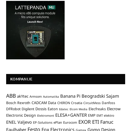
KOMPANIJE
ABB
Banana Pi
Beogradski Sajam
akYtec
Armsom
Automatika
CADCAM Data
Bosch Rexroth
Danfoss
CHIRON Croatia
CircuitMess
Dossis
Elecrow
DFRobot
Digilent
Eaton
Elecfreaks
Edatec
Elcom Media
ELESA+GANTER
Electronic Design
EMP
Elektromont
EMT elektro
EXOR ETI
Fanuc
ENEL Valjevo
EP-Solutions
ePlan
Eurocom
Festo
Fox Electronics
Faulhaber
Gomo Design
Gamax