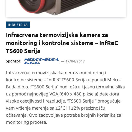
INDUSTRIJA
Infracrvena termovizijska kamera za
monitoring i kontrolne sisteme – InfReC
TS600 Serija
Sponzor:
17/04/2017
Infracrvena termovizijska kamera za monitoring i
kontrolne sisteme – InfReC TS600 Serija u ponudi Melco-
Buda d.o.o. “TS600 Serija” nudi oštru i jasnu termalnu sliku
uz pomoć najnovijeg VGA (640 x 480 piksela) detektora
visoke osetljivosti i rezolucije. “TS600 Serija “ omogućuje
vam vršenje merenja sa ±2°C ili ±2% preciznošču
očitavanja. Ovo zadovoljava potrebe brojnih korisnika za
monitoring procesa.