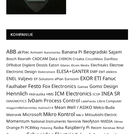
KOMPANIJE
ABB
Banana Pi
Beogradski Sajam
akYtec
Armsom
Automatika
CADCAM Data
Bosch Rexroth
Danfoss
CHIRON Croatia
CircuitMess
Dossis
Elecrow
DFRobot
Digilent
Eaton
Elecfreaks
Edatec
Elcom Media
ELESA+GANTER
Electronic Design
EMP
Elektromont
EMT elektro
EXOR ETI
Fanuc
ENEL Valjevo
EP-Solutions
ePlan
Eurocom
Festo
Fox Electronics
Faulhaber
Gomo Design
Gamax
Hennlich
ICM Electronics
INEA SR
Hidraulika
HMS
ICOP
IvDam Process Control
Libre Computer
INNOMOTICS
LattePanda
Mean Well / ASIKO
Melco-Buda
magazinMehatronika
malina314
Mikro Kontrol
Microsoft
Mitsubishi Electric
Metronik
Milk-V
Momentum
Neofyton
National Instruments
Neminik
NVIDIA
Olimex
Raspberry Pi
Orange Pi
PCBWay
Radxa
Recom
Rittal
Pickering
Renishaw