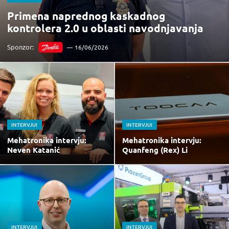
Primena naprednog kaskadnog
kontrolera 2.0 u oblasti navodnjavanja
Sponzor:
16/06/2026
INTERVJUI
INTERVJUI
Mehatronika intervju:
Mehatronika intervju:
Neven Katanić
Quanfeng (Rex) Li
INTERVJUI
INTERVJUI