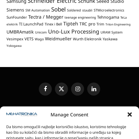
Schneider Electric
Schunk
Samsung
Seeed Studio
Sobel
Siemens
STMicroelectronics
SM Automation
Soldered
staubli
Tectra / Megger
Tehnogama
SunFounder
teenage engineering
TeLa
Tipteh
TRC pro
TI LaunchPad
Trim
Tinex i Bell
elektrik
Triton Engineering
Uno-Lux Processing
UMBRAmatik
Unicom
URAM System
Weidmueller
VETS
Vesimpex
Wurth Elektronik
Yaskawa
Wago
Yokogawa
Facebook
X
Instagram
LinkedIn
(Twitter)
UREĐIVAČKA POLITIKA
KONTAKT
MEDIA KIT
Manage Consent
SLANJE JEDINICA ZA RECENZIJU
PRETPLATA
Da bismo omogućili najbolje korisničko iskustvo, koristimo tehnologije
ELEKTRONSKA IZDANJA
POLITIKA PRIVATNOSTI
kao što su kolačići da bismo obradili informacije o uređaju sa kojeg
POLITIKA KOLAČIĆA
pristupate sajtu, kao i informacije o posećivanju naših stranica.