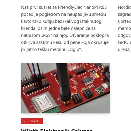
9.0
8.1
Naš prvi susret sa FriendlyElec NanoPi R6S
Nordic
počeo je pogledom na neupadljivu smeđu
sagra
kartonsku kutiju bez ikakvog istaknutog
Cortex
brenda, osim jedne bele nalepnice sa
memor
natpisom „R6S“ na njoj. Otvaranje poklopca
odgovo
otkriva zaštitnu kesu od pene koja okružuje
GPIO i
prijatno tešku metalnu „ciglu“.
uređaj
RECENZIJE