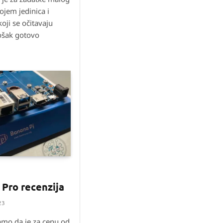
ojem jedinica i
koji se očitavaju
ošak gotovo
 Pro recenzija
23
mo da je za cenu od