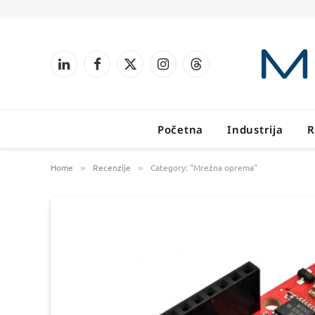
LinkedIn
Facebook
X
Instagram
Threads
(Twitter)
Početna
Industrija
R
Home
Recenzije
Category: "Mrežna oprema"
»
»