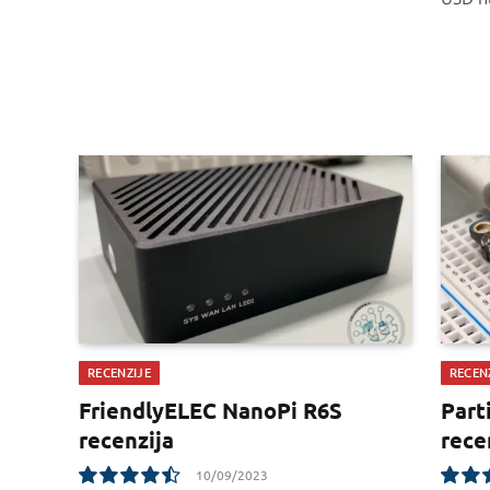
RECENZIJE
RECEN
FriendlyELEC NanoPi R6S
Part
recenzija
rece
10/09/2023