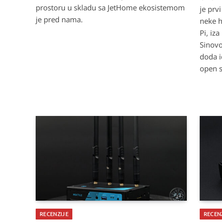
prostoru u skladu sa JetHome ekosistemom
je prv
je pred nama.
neke h
Pi, iz
Sinovo
doda i
open s
RECENZIJE
RECEN