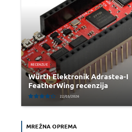
RECENZIJE
Würth Elektronik Adrastea-I
FeatherWing recenzija
22/03/2026
8.8
MREŽNA OPREMA