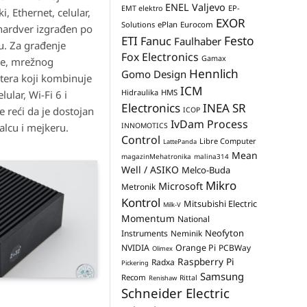
ENEL Valjevo
EP-
EMT elektro
i, Ethernet, celular,
EXOR
Solutions
ePlan
Eurocom
 hardver izgrađen po
Festo
ETI
Fanuc
Faulhaber
u. Za građenje
Fox Electronics
Gamax
že, mrežnog
Hennlich
Gomo Design
utera koji kombinuje
ICM
Hidraulika
HMS
lular, Wi-Fi 6 i
Electronics
INEA SR
e reći da je dostojan
ICOP
IvDam Process
alcu i mejkeru.
INNOMOTICS
Control
Libre Computer
LattePanda
Mean
magazinMehatronika
malina314
Well / ASIKO
Melco-Buda
Mikro
Microsoft
Metronik
Kontrol
Mitsubishi Electric
Milk-V
Momentum
National
Neofyton
Instruments
Neminik
NVIDIA
Orange Pi
PCBWay
Olimex
Raspberry Pi
Radxa
Pickering
Samsung
Recom
Rittal
Renishaw
Schneider Electric