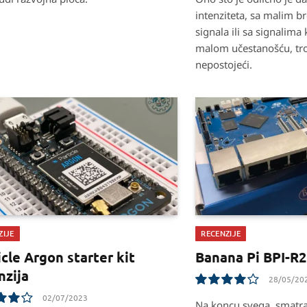
intenziteta, sa malim br
signala ili sa signalima 
malom učestanošću, tr
nepostojeći.
ZIJE
RECENZIJE
icle Argon starter kit
Banana Pi BPI-R2
nzija
28/05/20
02/07/2023
8.1
Na koncu svega, smatra