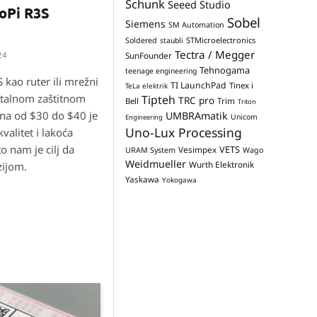
Schunk
Seeed Studio
oPi R3S
Sobel
Siemens
SM Automation
STMicroelectronics
Soldered
staubli
Tectra / Megger
24
SunFounder
Tehnogama
teenage engineering
 kao ruter ili mrežni
TI LaunchPad
Tinex i
TeLa elektrik
talnom zaštitnom
Tipteh
TRC pro
Trim
Bell
Triton
na od $30 do $40 je
UMBRAmatik
Unicom
Engineering
Uno-Lux Processing
valitet i lakoća
o nam je cilj da
VETS
Vesimpex
URAM System
Wago
Weidmueller
Wurth Elektronik
ijom.
Yaskawa
Yokogawa