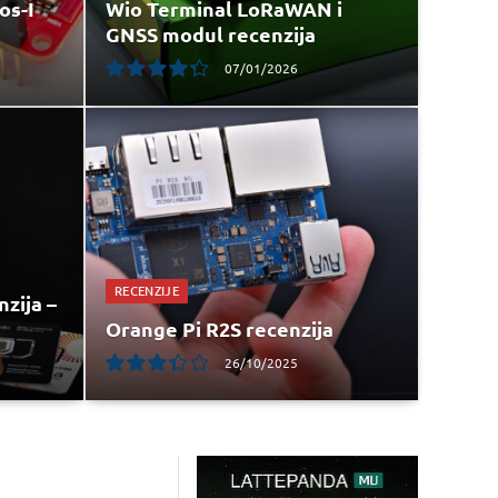
os-I
Wio Terminal LoRaWAN i
GNSS modul recenzija
07/01/2026
8.7
RECENZIJE
zija –
Orange Pi R2S recenzija
26/10/2025
6.8