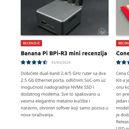
RECENZIJE
RECEN
Banana Pi BPi-R3 mini recenzija
Cone
03/05/2024
9.1
7.8
Dobićete dual-band 2,4/5 GHz ruter sa dva
Cena C
2.5 Gb Ethernet porta, odličnim SoC-om uz
Kit-a 
mogućnost nadogradnje NVMe SSD i
onu ko
dodatnog modema. Sve to spakovano u
on pre
veoma elegantno metalno kućište i
jedan 
naravno, otvoren softver koji samo poziva u
model
nova israživanja.
je dod
Releas
USD nu