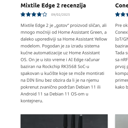
Mixtile Edge 2 recenzija
Cone
09/02/2025
8.0
8.8
Mixtile Edge 2 je „gotov“ proizvod sličan, ali
Pre ok
mnogo moćniji od Home Assistant Green, a
Conexi
daleko uporediviji sa Home Assistant Yellow
IoT/GN
modelom. Pogodan je za izradu sistema
bazira
kućne automatizacije uz Home Assistant
Tada s
OS. On je u isto vreme i AI Edge računar
sa nRF
baziran na Rockchip RK3568 SoC-u
prvoj 
spakovan u kućište koje se može montirati
kompan
na DIN šinu bez obzira da li je na njemu
prime
pokrenut zvanično podržan Debian 11 ili
kako b
Android 11 sa Debian 11 OS-om u
kontejneru.