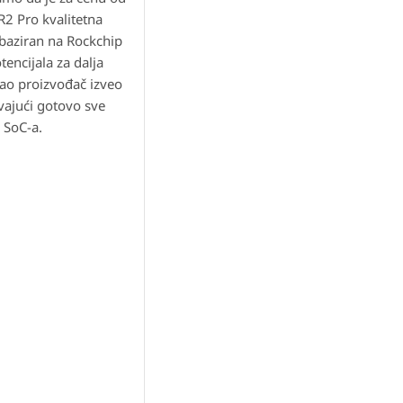
R2 Pro kvalitetna
 baziran na Rockchip
encijala za dalja
 kao proizvođač izveo
ivajući gotovo sve
 SoC-a.