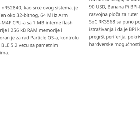
90 USD, Banana Pi BPi-
 nR52840, kao srce ovog sistema, je
razvojna ploča za ruter
đen oko 32-bitnog, 64 MHz Arm
SoC RK3568 sa puno pot
-M4F CPU-a sa 1 MB interne flash
istraživanja i da je BPi
ije i 256 kB RAM memorije i
pregršt periferija, pokr
ran je za rad Particle OS-a, kontrolu
hardverske mogućnosti
 BLE 5.2 vezu sa pametnim
ima.