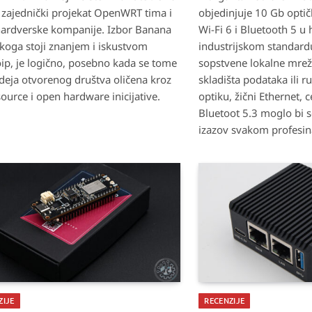
i zajednički projekat OpenWRT tima i
objedinjuje 10 Gb optičk
ardverske kompanije. Izbor Banana
Wi-Fi 6 i Bluetooth 5 u
a koga stoji znanjem i iskustvom
industrijskom standard
ip, je logično, posebno kada se tome
sopstvene lokalne mre
deja otvorenog društva oličena kroz
skladišta podataka ili r
ource i open hardware inicijative.
optiku, žični Ethernet, ce
Bluetoot 5.3 moglo bi s
izazov svakom profesin
ZIJE
RECENZIJE