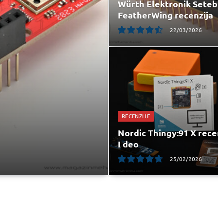
Würth Elektronik Seteb
FeatherWing recenzija
22/03/2026
9
RECENZIJE
Nordic Thingy:91 X recen
I deo
25/02/2026
9.5