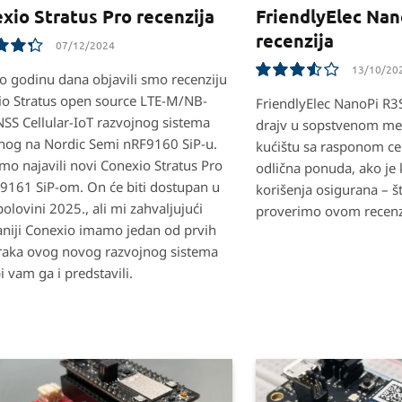
xio Stratus Pro recenzija
FriendlyElec Nan
recenzija
07/12/2024
13/10/20
o godinu dana objavili smo recenziju
o Stratus open source LTE-M/NB-
7.1
FriendlyElec NanoPi R3S
SS Cellular-IoT razvojnog sistema
drajv u sopstvenom me
nog na Nordic Semi nRF9160 SiP-u.
kućištu sa rasponom ce
mo najavili novi Conexio Stratus Pro
odlična ponuda, ako je k
9161 SiP-om. On će biti dostupan u
korišenja osigurana – št
polovini 2025., ali mi zahvaljujući
proverimo ovom recenz
iji Conexio imamo jedan od prvih
raka ovog novog razvojnog sistema
i vam ga i predstavili.