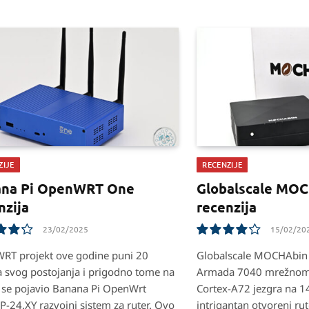
ZIJE
RECENZIJE
ana Pi OpenWRT One
Globalscale MO
nzija
recenzija
23/02/2025
15/02/20
8.4
RT projekt ove godine puni 20
Globalscale MOCHAbin 
 svog postojanja i prigodno tome na
Armada 7040 mrežnom 
u se pojavio Banana Pi OpenWrt
Cortex-A72 jezgra na 
-24.XY razvojni sistem za ruter. Ovo
intrigantan otvoreni rut