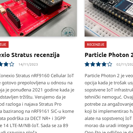
ZIJE
RECENZIJE
xio Stratus recenzija
Particle Photon 2
14/11/2023
02/11/20
8.1
onexio Stratus nRF9160 Cellular IoT
Particle Photon 2 je ve
je gotovo prepolovljena u odnosu na
opcija kada je trošak us
ja je ponuđena 2021 godine kada je
sopstvene IoT infrastrukt
dstavljen tržištu. Verujemo da je
tehnički nemoguć. Ovaj
od razloga i najava Stratus Pro
potrebe za angažovanj
a baziranog na nRF9161 SiC-u kome
koji bi implementirao h
ata podrška za DECT NR+ i 3GPP
alate na sopstvenoj IoT 
e 14 LTE-M/NB-IoT. Sada se za 89
morao da uradi integrac
di razvojna ploča.
Ono što je odlično je d