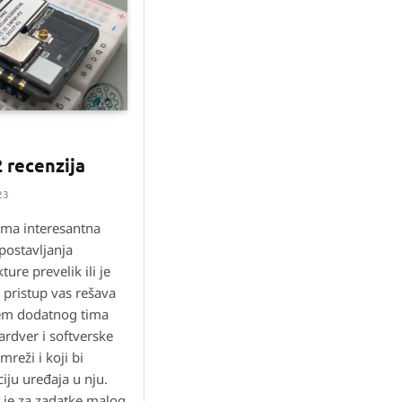
 recenzija
23
oma interesantna
postavljanja
ure prevelik ili je
 pristup vas rešava
em dodatnog tima
ardver i softverske
mreži i koji bi
iju uređaja u nju.
a je za zadatke malog