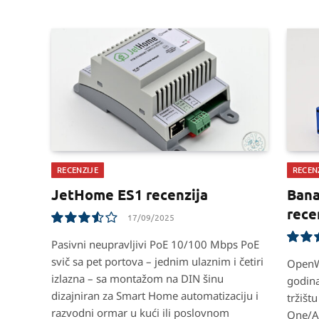
RECENZIJE
RECEN
JetHome ES1 recenzija
Ban
rece
17/09/2025
7.1
Pasivni neupravljivi PoE 10/100 Mbps PoE
svič sa pet portova – jednim ulaznim i četiri
8.5
OpenW
izlazna – sa montažom na DIN šinu
godina
dizajniran za Smart Home automatizaciju i
tržišt
razvodni ormar u kući ili poslovnom
One/AP