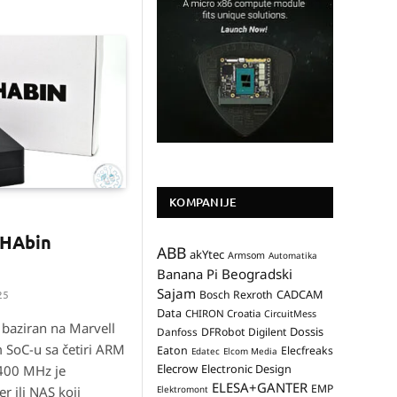
KOMPANIJE
CHAbin
ABB
akYtec
Armsom
Automatika
Banana Pi
Beogradski
Sajam
CADCAM
25
Bosch Rexroth
Data
CHIRON Croatia
CircuitMess
baziran na Marvell
Dossis
Danfoss
DFRobot
Digilent
SoC-u sa četiri ARM
Eaton
Elecfreaks
Edatec
Elcom Media
Elecrow
Electronic Design
1400 MHz je
ELESA+GANTER
EMP
er ili NAS koji
Elektromont