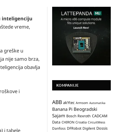
 inteligenciju
 uštede vreme,
va greške u
ja nije samo brza,
teligencija obavlja
KOMPANIJE
roškove i
ABB
akYtec
Armsom
Automatika
Banana Pi
Beogradski
Sajam
CADCAM
Bosch Rexroth
Data
CHIRON Croatia
CircuitMess
Dossis
Danfoss
DFRobot
Digilent
) i tabele