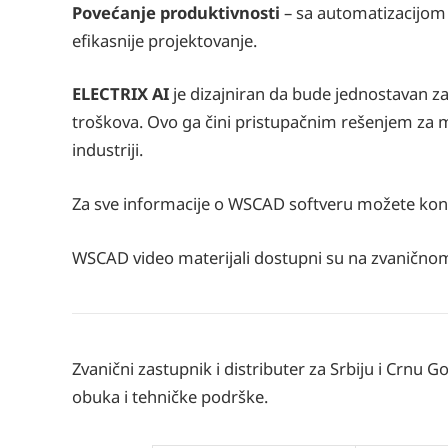
Povećanje produktivnosti
– sa automatizacijom
efikasnije projektovanje.
ELECTRIX AI
je dizajniran da bude jednostavan za
troškova. Ovo ga čini pristupačnim rešenjem za m
industriji​.
Za sve informacije o WSCAD softveru možete konta
WSCAD video materijali dostupni su na zvaničn
Zvanični zastupnik i distributer za Srbiju i Crnu 
obuka i tehničke podrške.