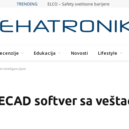
TRENDING
ELCO – Safety svetlosne barijere
ecenzije
Edukacija
Novosti
Lifestyle
m inteligencijom
 ECAD softver sa vešt