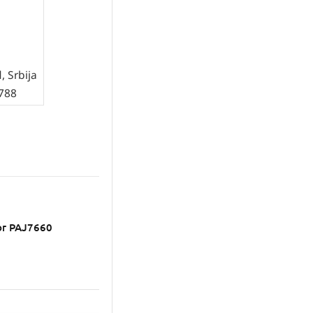
, Srbija
3788
or PAJ7660