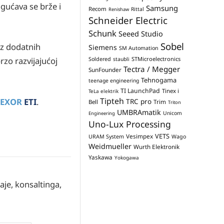
gućava se brže i
Samsung
Recom
Rittal
Renishaw
Schneider Electric
Schunk
Seeed Studio
Sobel
ez dodatnih
Siemens
SM Automation
STMicroelectronics
zo razvijajućoj
Soldered
staubli
Tectra / Megger
SunFounder
Tehnogama
teenage engineering
TI LaunchPad
Tinex i
TeLa elektrik
Tipteh
EXOR
ETI
.
TRC pro
Trim
Bell
Triton
UMBRAmatik
Unicom
Engineering
Uno-Lux Processing
VETS
Vesimpex
URAM System
Wago
Weidmueller
Wurth Elektronik
Yaskawa
Yokogawa
aje, konsaltinga,