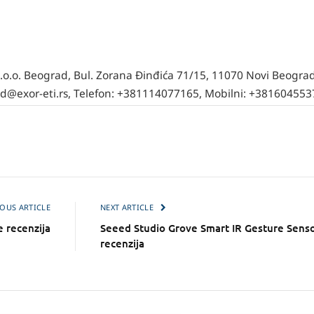
.o.o. Beograd, Bul. Zorana Đinđića 71/15, 11070 Novi Beograd
ad@exor-eti.rs, Telefon: +381114077165, Mobilni: +38160455
OUS ARTICLE
NEXT ARTICLE
 recenzija
Seeed Studio Grove Smart IR Gesture Sens
recenzija