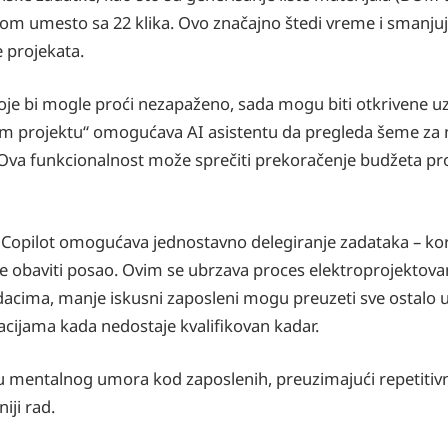
om umesto sa 22 klika. Ovo značajno štedi vreme i smanj
 projekata.
oje bi mogle proći nezapaženo, sada mogu biti otkrivene uz
 projektu“ omogućava AI asistentu da pregleda šeme za n
 Ova funkcionalnost može sprečiti prekoračenje budžeta p
Copilot omogućava jednostavno delegiranje zadataka – kor
e obaviti posao. Ovim se ubrzava proces elektroprojektova
dacima, manje iskusni zaposleni mogu preuzeti sve ostalo 
uacijama kada nedostaje kvalifikovan kadar.
mentalnog umora kod zaposlenih, preuzimajući repetitivn
iji rad.