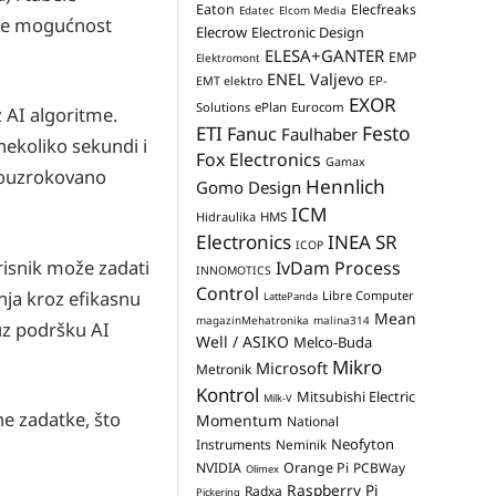
Eaton
Elecfreaks
Edatec
Elcom Media
uje mogućnost
Elecrow
Electronic Design
ELESA+GANTER
EMP
Elektromont
ENEL Valjevo
EP-
EMT elektro
EXOR
Solutions
ePlan
Eurocom
 AI algoritme.
Festo
ETI
Fanuc
Faulhaber
ekoliko sekundi i
Fox Electronics
Gamax
rouzrokovano
Hennlich
Gomo Design
ICM
Hidraulika
HMS
Electronics
INEA SR
ICOP
isnik može zadati
IvDam Process
INNOMOTICS
Control
nja kroz efikasnu
Libre Computer
LattePanda
Mean
magazinMehatronika
malina314
uz podršku AI
Well / ASIKO
Melco-Buda
Mikro
Microsoft
Metronik
Kontrol
Mitsubishi Electric
Milk-V
e zadatke, što
Momentum
National
Neofyton
Instruments
Neminik
NVIDIA
Orange Pi
PCBWay
Olimex
Raspberry Pi
Radxa
Pickering