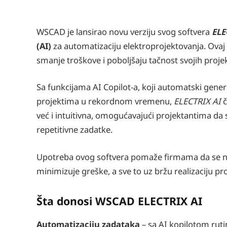
WSCAD je lansirao novu verziju svog softvera
ELE
(AI)
za automatizaciju elektroprojektovanja. Ovaj
smanje troškove i poboljšaju tačnost svojih projek
Sa funkcijama AI Copilot-a, koji automatski gener
projektima u rekordnom vremenu,
ELECTRIX AI
č
već i intuitivna, omogućavajući projektantima da s
repetitivne zadatke.
Upotreba ovog softvera pomaže firmama da se no
minimizuje greške, a sve to uz bržu realizaciju pr
Šta donosi WSCAD ELECTRIX AI
Automatizaciju zadataka
– sa AI kopilotom ruti