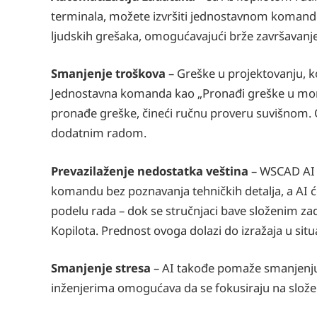
terminala, možete izvršiti jednostavnom komand
ljudskih grešaka, omogućavajući brže završavanje
Smanjenje troškova
– Greške u projektovanju, k
Jednostavna komanda kao „Pronađi greške u mom
pronađe greške, čineći ručnu proveru suvišnom.
dodatnim radom.
Prevazilaženje nedostatka veština
– WSCAD AI 
komandu bez poznavanja tehničkih detalja, a AI ć
podelu rada – dok se stručnjaci bave složenim za
Kopilota. Prednost ovoga dolazi do izražaja u sit
Smanjenje stresa
– AI takođe pomaže smanjenju 
inženjerima omogućava da se fokusiraju na složen