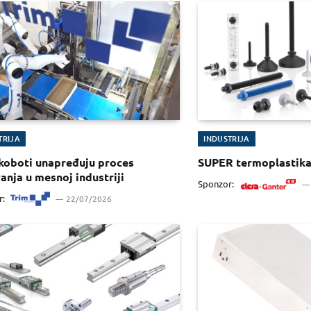
TRIJA
INDUSTRIJA
koboti unapređuju proces
SUPER termoplastik
anja u mesnoj industriji
Sponzor:
r:
22/07/2026