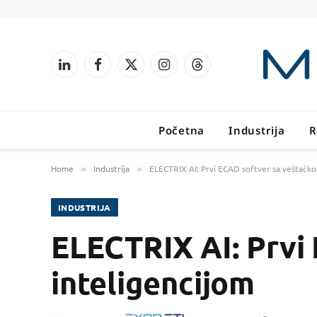
LinkedIn
Facebook
X
Instagram
Threads
(Twitter)
Početna
Industrija
R
Home
Industrija
ELECTRIX AI: Prvi ECAD softver sa veštačko
»
»
INDUSTRIJA
ELECTRIX AI: Prvi
inteligencijom