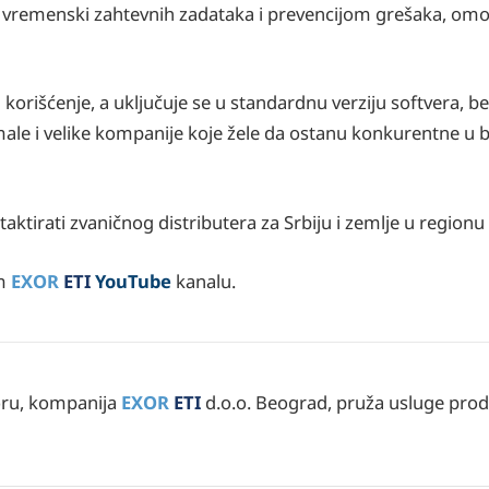
 vremenski zahtevnih zadataka i prevencijom grešaka, omo
 korišćenje, a uključuje se u standardnu verziju softvera, b
ale i velike kompanije koje žele da ostanu konkurentne u br
ktirati zvaničnog distributera za Srbiju i zemlje u regionu
om
EXOR
ETI
YouTube
kanalu.
Goru, kompanija
EXOR
ETI
d.o.o. Beograd, pruža usluge prod