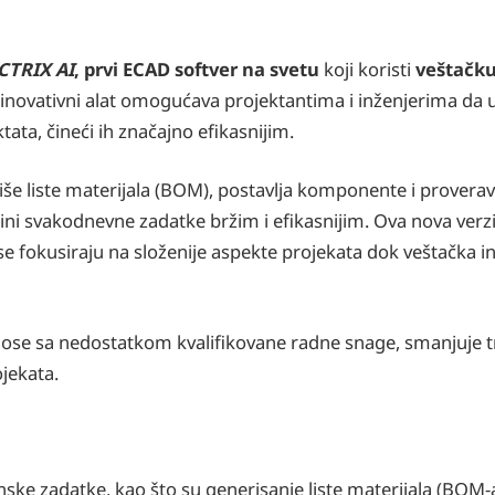
CTRIX AI
, prvi ECAD softver na svetu
koji koristi
veštačku
 inovativni alat omogućava projektantima i inženjerima da
tata, čineći ih značajno efikasnijim.
iše liste materijala (BOM), postavlja komponente i provera
ini svakodnevne zadatke bržim i efikasnijim. Ova nova verzi
e fokusiraju na složenije aspekte projekata dok veštačka in
se sa nedostatkom kvalifikovane radne snage, smanjuje t
ojekata.
nske zadatke, kao što su generisanje liste materijala (BOM-a