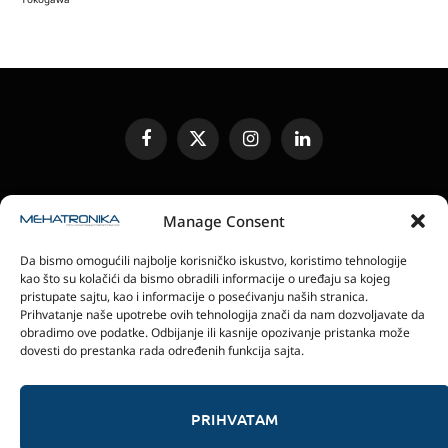
Facebook
X
Instagram
LinkedIn
(Twitter)
UREĐIVAČKA POLITIKA
KONTAKT
MEDIA KIT
Manage Consent
SLANJE JEDINICA ZA RECENZIJU
PRETPLATA
Da bismo omogućili najbolje korisničko iskustvo, koristimo tehnologije
ELEKTRONSKA IZDANJA
POLITIKA PRIVATNOSTI
kao što su kolačići da bismo obradili informacije o uređaju sa kojeg
POLITIKA KOLAČIĆA
pristupate sajtu, kao i informacije o posećivanju naših stranica.
Prihvatanje naše upotrebe ovih tehnologija znači da nam dozvoljavate da
obradimo ove podatke. Odbijanje ili kasnije opozivanje pristanka može
magazin Mehatronika - Agencija “Gomo Design”
dovesti do prestanka rada određenih funkcija sajta.
Stanoja Glavaša 37, 26300 Vršac, Serbia
+381 60 0171 273
© 2026 magazin Mehatronika by Gomo Design.
PRIHVATAM