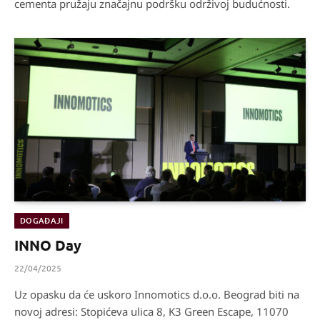
cementa pružaju značajnu podršku održivoj budućnosti.
DOGAĐAJI
INNO Day
22/04/2025
Uz opasku da će uskoro Innomotics d.o.o. Beograd biti na
novoj adresi: Stopićeva ulica 8, K3 Green Escape, 11070