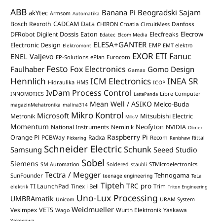
ABB
Banana Pi
Beogradski Sajam
akYtec
Armsom
Automatika
CADCAM Data
Bosch Rexroth
Danfoss
CHIRON Croatia
CircuitMess
Dossis
Elecrow
DFRobot
Digilent
Eaton
Elecfreaks
Edatec
Elcom Media
ELESA+GANTER
Electronic Design
EMP
Elektromont
EMT elektro
EXOR ETI
Fanuc
ENEL Valjevo
EP-Solutions
ePlan
Eurocom
Festo
Fox Electronics
Faulhaber
Gomo Design
Gamax
Hennlich
ICM Electronics
INEA SR
Hidraulika
HMS
ICOP
IvDam Process Control
Libre Computer
INNOMOTICS
LattePanda
Mean Well / ASIKO
Melco-Buda
magazinMehatronika
malina314
Mikro Kontrol
Microsoft
Mitsubishi Electric
Metronik
Milk-V
Momentum
Neofyton
National Instruments
Neminik
NVIDIA
Olimex
Raspberry Pi
Orange Pi
PCBWay
Radxa
Recom
Rittal
Pickering
Renishaw
Schneider Electric
Schunk
Samsung
Seeed Studio
Sobel
Siemens
STMicroelectronics
SM Automation
Soldered
staubli
Tectra / Megger
Tehnogama
SunFounder
teenage engineering
TeLa
Tipteh
TRC pro
TI LaunchPad
Trim
Tinex i Bell
elektrik
Triton Engineering
Uno-Lux Processing
UMBRAmatik
Unicom
URAM System
Weidmueller
VETS
Vesimpex
Wurth Elektronik
Yaskawa
Wago
Yokogawa