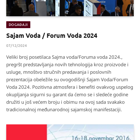
DOGAĐAJI
Sajam Voda / Forum Voda 2024
07/12/2024
Veliki broj posetilaca Sajma voda/Foruma voda 2024.,
pregršt predstavljanja novih tehnologija kroz proizvode i
usluge, mnoštvo stručnih predavanja i poslovnih
prezentacija obeležile su ovogodišnji Sajam Voda/Forum
Voda 2024. Pozitivna atmosfera i benefiti ovakvog uspelog
okupljanja sigurni su garant da ćemo se i sledeće godine
družiti u još većem broju i obimu na ovoj sada svakako
tradicionalnoj međunarodnoj sajamskoj manifestaciji.