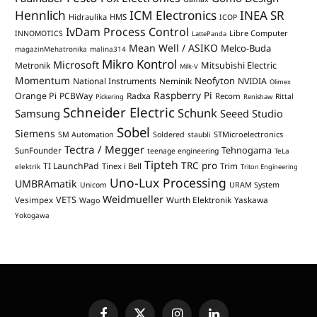
Hennlich
ICM Electronics
INEA SR
Hidraulika
HMS
ICOP
IvDam Process Control
Libre Computer
INNOMOTICS
LattePanda
Mean Well / ASIKO
Melco-Buda
magazinMehatronika
malina314
Mikro Kontrol
Microsoft
Mitsubishi Electric
Metronik
Milk-V
Momentum
Neofyton
National Instruments
Neminik
NVIDIA
Olimex
Raspberry Pi
Orange Pi
PCBWay
Radxa
Recom
Rittal
Pickering
Renishaw
Schneider Electric
Schunk
Samsung
Seeed Studio
Sobel
Siemens
STMicroelectronics
SM Automation
Soldered
staubli
Tectra / Megger
Tehnogama
SunFounder
teenage engineering
TeLa
Tipteh
TRC pro
TI LaunchPad
Trim
Tinex i Bell
elektrik
Triton Engineering
Uno-Lux Processing
UMBRAmatik
Unicom
URAM System
Weidmueller
VETS
Vesimpex
Wurth Elektronik
Yaskawa
Wago
Yokogawa