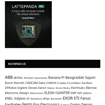
KOMPANIJE
ABB
Banana Pi
Beogradski Sajam
akYtec
Armsom
Automatika
CADCAM Data
Bosch Rexroth
Danfoss
CHIRON Croatia
CircuitMess
Dossis
Elecrow
DFRobot
Digilent
Eaton
Elecfreaks
Edatec
Elcom Media
ELESA+GANTER
Electronic Design
EMP
Elektromont
EMT elektro
EXOR ETI
Fanuc
ENEL Valjevo
EP-Solutions
ePlan
Eurocom
Festo
Fox Electronics
Faulhaber
Gomo Design
Gamax