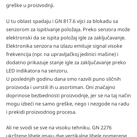
greške u proizvodnji.
U tu oblast spadaju i GN 817.6 vijci za blokadu sa
senzorom za ispitivanje položaja. Preko senzora može
elektronski da se ispita položaj igle za zaključavanje.
Elektronika senzora na izlazu emituje signal visoke
frekvencija (npr. na upravljačkoj jedinici mašine) i
dodatno prikazuje stanje igle za zaključavanje preko
LED indikatora na senzoru.
U poslednjih godinu dana smo razvili puno sličnih
proizvoda i uvrstili ih u asortiman. Oni značajno
doprinose bezbednosti proizvodnje, jer se na taj način
mogu izbeći ne samo greške, nego i nezgode na radu
i prekidi proizvodnog procesa.
Ali ne svodi se sve na visoku tehniku. GN 2276
ukrštene libele imaju dve vertikalne libele pomerene