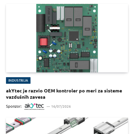
INDUSTRIJA
akYtec je razvio OEM kontroler po meri za sisteme
vazdušnih zavesa
Sponzor:
16/07/2026