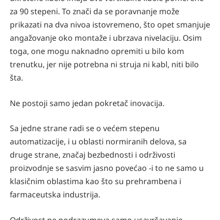
za 90 stepeni. To znači da se poravnanje može
prikazati na dva nivoa istovremeno, što opet smanjuje
angažovanje oko montaže i ubrzava nivelaciju. Osim
toga, one mogu naknadno opremiti u bilo kom
trenutku, jer nije potrebna ni struja ni kabl, niti bilo
šta.
Ne postoji samo jedan pokretač inovacija.
Sa jedne strane radi se o većem stepenu
automatizacije, i u oblasti normiranih delova, sa
druge strane, značaj bezbednosti i održivosti
proizvodnje se sasvim jasno povećao -i to ne samo u
klasičnim oblastima kao što su prehrambena i
farmaceutska industrija.
Održivost ne podrazumeva samo usavršavanje