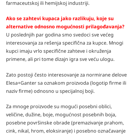
farmaceutskoj ili hemijskoj industriji.
Ako se zahtevi kupaca jako razlikuju, koje su
alternative odnosno mogućnosti prilagođavanja?
U poslednjih par godina smo svedoci sve većeg
interesovanja za rešenja speciﬁčna za kupce. Mnogi
kupci imaju vrlo speciﬁčne zahteve i okruženja
primene, ali pri tome dizajn igra sve veću ulogu.
Zato postoji često interesovanje za normirane delove
Elesa+Ganter sa oznakom proizvoda (logotip ﬁrme ili
naziv ﬁrme) odnosno u specijalnoj boji.
Za mnoge proizvode su mogući posebni oblici,
veličine, dužine, boje, mogućnost posebnih boja,
posebne površinske obrade (premazivanje prahom,
cink, nikal, hrom, eloksiranje) i posebno označavanje