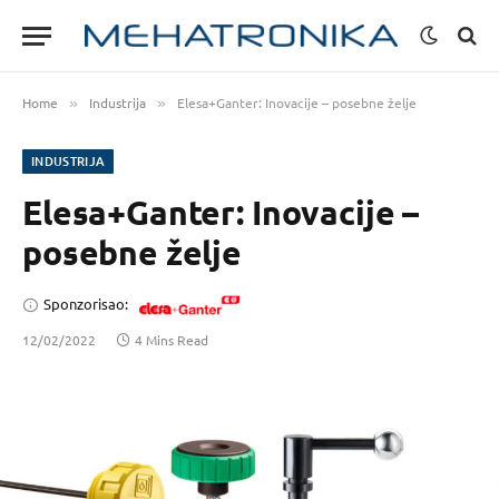
Home
Industrija
Elesa+Ganter: Inovacije – posebne želje
»
»
INDUSTRIJA
Elesa+Ganter: Inovacije –
posebne želje
Sponzorisao:
12/02/2022
4 Mins Read