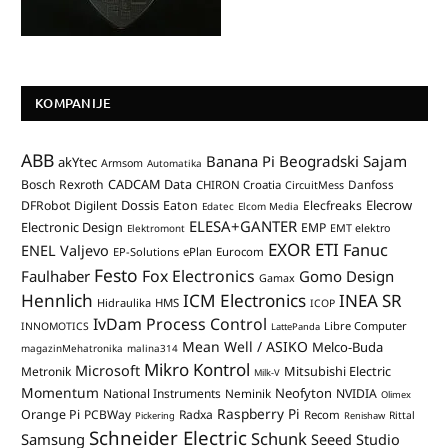
KOMPANIJE
ABB
Banana Pi
Beogradski Sajam
akYtec
Armsom
Automatika
CADCAM Data
Bosch Rexroth
Danfoss
CHIRON Croatia
CircuitMess
Dossis
Elecrow
DFRobot
Digilent
Eaton
Elecfreaks
Edatec
Elcom Media
ELESA+GANTER
Electronic Design
EMP
Elektromont
EMT elektro
EXOR ETI
Fanuc
ENEL Valjevo
EP-Solutions
ePlan
Eurocom
Festo
Fox Electronics
Faulhaber
Gomo Design
Gamax
Hennlich
ICM Electronics
INEA SR
Hidraulika
HMS
ICOP
IvDam Process Control
Libre Computer
INNOMOTICS
LattePanda
Mean Well / ASIKO
Melco-Buda
magazinMehatronika
malina314
Mikro Kontrol
Microsoft
Mitsubishi Electric
Metronik
Milk-V
Momentum
Neofyton
National Instruments
Neminik
NVIDIA
Olimex
Raspberry Pi
Orange Pi
PCBWay
Radxa
Recom
Rittal
Pickering
Renishaw
Schneider Electric
Schunk
Samsung
Seeed Studio