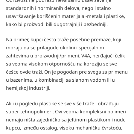
standardnih i normiranih delova, nego i stalno
usavršavanje korišćenih materijala -metala i plastike,
kako bi proizvodi bili dugotrajniji i bezbedniji.
Na primer, kupci često traže posebne premaze, koji
moraju da se prilagode okolini i specijalnim
zahtevima u proizvodnji/primeni. V4A, nerđajuči čelik
sa veoma visokom otpornošću na koroziju se sve
češće ovde traži. On je pogodan pre svega za primenu
u bazenima, u kombinaciji sa slanom vodom ili u
hemijskoj industriji.
Ali i u pogledu plastike se sve više traže i obrađuju
super tehnopolimeri. Ovi veoma kompleksni polimeri
nemaju ništa zajedničko sa jeftinom plastikom i nude
kupcu, između ostalog, visoku mehaničku čvrstoću,