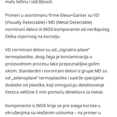
malu težinu i izdržljivost.
Primeri u asortimanu ﬁrme Elesa+Ganter su VD
(Visually Detectable) i MD (Metal Detectable)
normirani delovi ili INOX komponente od nerđajućeg
čelika otpornog na koroziju.
VD normirani delovi su od „signalno plave“
termoplastike, zbog čega je kontaminacija u
proizvodnom procesu lako prepoznatljiva golim
okom. Standardni i normirani delovi iz grupe MD su
od „zelenoplave“ termoplastike i sadrže specijalne
dodatke od plastike, koji omogućuju detektovanje
čestica veličine 5 mm pomoću detektora za metal.
Komponente iz INOX linije se pre svega koriste u
okruženjima sa otežanim uslovima – na primer u