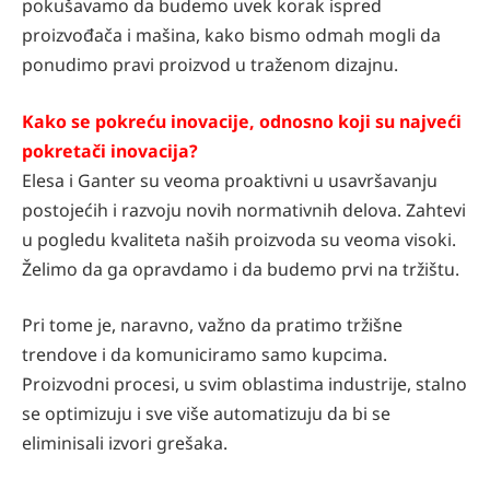
pokušavamo da budemo uvek korak ispred
proizvođača i mašina, kako bismo odmah mogli da
ponudimo pravi proizvod u traženom dizajnu.
Kako se pokreću inovacije, odnosno koji su najveći
pokretači inovacija?
Elesa i Ganter su veoma proaktivni u usavršavanju
postojećih i razvoju novih normativnih delova. Zahtevi
u pogledu kvaliteta naših proizvoda su veoma visoki.
Želimo da ga opravdamo i da budemo prvi na tržištu.
Pri tome je, naravno, važno da pratimo tržišne
trendove i da komuniciramo samo kupcima.
Proizvodni procesi, u svim oblastima industrije, stalno
se optimizuju i sve više automatizuju da bi se
eliminisali izvori grešaka.