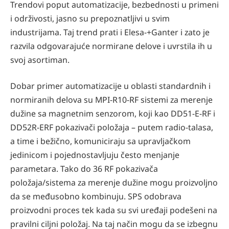
Trendovi poput automatizacije, bezbednosti u primeni
i održivosti, jasno su prepoznatljivi u svim
industrijama. Taj trend prati i Elesa-+Ganter i zato je
razvila odgovarajuće normirane delove i uvrstila ih u
svoj asortiman.
Dobar primer automatizacije u oblasti standardnih i
normiranih delova su MPI-R10-RF sistemi za merenje
dužine sa magnetnim senzorom, koji kao DD51-E-RF i
DD52R-ERF pokazivači položaja – putem radio-talasa,
a time i bežično, komuniciraju sa upravljačkom
jedinicom i pojednostavljuju često menjanje
parametara. Tako do 36 RF pokazivača
položaja/sistema za merenje dužine mogu proizvoljno
da se međusobno kombinuju. SPS odobrava
proizvodni proces tek kada su svi uređaji podešeni na
pravilni ciljni položaj. Na taj način mogu da se izbegnu