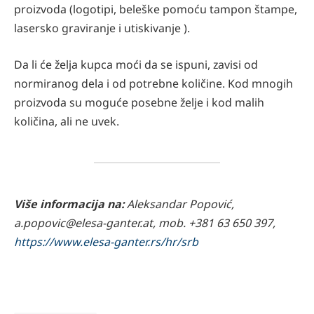
proizvoda (logotipi, beleške pomoću tampon štampe,
lasersko graviranje i utiskivanje ).
Da li će želja kupca moći da se ispuni, zavisi od
normiranog dela i od potrebne količine. Kod mnogih
proizvoda su moguće posebne želje i kod malih
količina, ali ne uvek.
Više informacija na:
Aleksandar Popović,
a.popovic@elesa-ganter.at, mob. +381 63 650 397,
https://www.elesa-ganter.rs/hr/srb