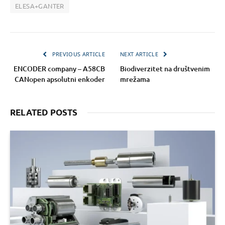
ELESA+GANTER
PREVIOUS ARTICLE
NEXT ARTICLE
ENCODER company – A58CB
Biodiverzitet na društvenim
CANopen apsolutni enkoder
mrežama
RELATED POSTS