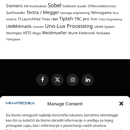
Sobel
Siemens
STMicroelectronics
SM Automation
Soldered
staubli
Tectra / Megger
Tehnogama
SunFounder
teenage engineering
TeLa
Tipteh
TRC pro
TI LaunchPad
Trim
Tinex i Bell
elektrik
Triton Engineering
Uno-Lux Processing
UMBRAmatik
Unicom
URAM System
Weidmueller
VETS
Vesimpex
Wurth Elektronik
Yaskawa
Wago
Yokogawa
Facebook
X
Instagram
LinkedIn
(Twitter)
UREĐIVAČKA POLITIKA
KONTAKT
MEDIA KIT
Manage Consent
SLANJE JEDINICA ZA RECENZIJU
PRETPLATA
Da bismo omogućili najbolje korisničko iskustvo, koristimo tehnologije
ELEKTRONSKA IZDANJA
POLITIKA PRIVATNOSTI
kao što su kolačići da bismo obradili informacije o uređaju sa kojeg
POLITIKA KOLAČIĆA
pristupate sajtu, kao i informacije o posećivanju naših stranica.