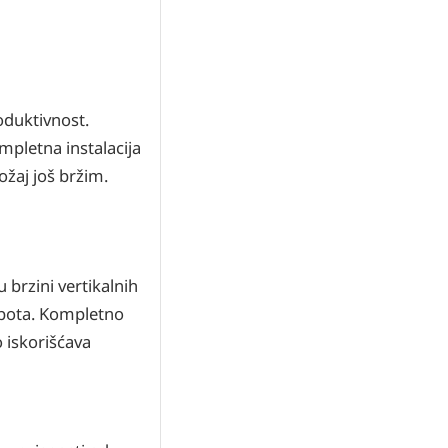
oduktivnost.
mpletna instalacija
ožaj još bržim.
 brzini vertikalnih
obota. Kompletno
 iskorišćava