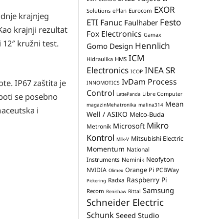
EXOR
Solutions
ePlan
Eurocom
odnje krajnjeg
Festo
ETI
Fanuc
Faulhaber
ao krajnji rezultat
Fox Electronics
Gamax
12″ kružni test.
Hennlich
Gomo Design
ICM
Hidraulika
HMS
Electronics
INEA SR
ICOP
IvDam Process
e. IP67 zaštita je
INNOMOTICS
Control
Libre Computer
LattePanda
oboti se posebno
Mean
magazinMehatronika
malina314
maceutska i
Well / ASIKO
Melco-Buda
Mikro
Microsoft
Metronik
Kontrol
Mitsubishi Electric
Milk-V
Momentum
National
Neofyton
Instruments
Neminik
NVIDIA
Orange Pi
PCBWay
Olimex
Raspberry Pi
Radxa
Pickering
Samsung
Recom
Rittal
Renishaw
Schneider Electric
Schunk
Seeed Studio