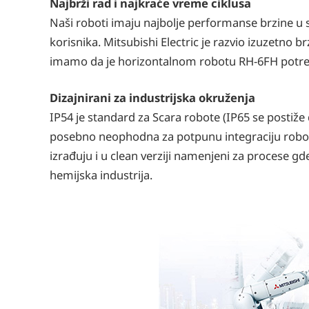
Najbrži rad i najkraće vreme ciklusa
Naši roboti imaju najbolje performanse brzine u sv
korisnika. Mitsubishi Electric je razvio izuzetno 
imamo da je horizontalnom robotu RH-6FH potrebno
Dizajnirani za industrijska okruženja
IP54 je standard za Scara robote (IP65 se postiže
posebno neophodna za potpunu integraciju robota 
izrađuju i u clean verziji namenjeni za procese g
hemijska industrija.