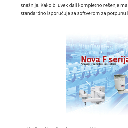
snažnija. Kako bi uvek dali kompletno rešenje mak
standardno isporučuje sa softverom za potpunu 