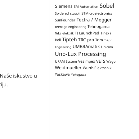
Sobel
Siemens
SM Automation
STMicroelectronics
Soldered
staubli
Tectra / Megger
SunFounder
Tehnogama
teenage engineering
TI LaunchPad
Tinex i
TeLa elektrik
Tipteh
TRC pro
Trim
Bell
Triton
UMBRAmatik
Unicom
Engineering
Uno-Lux Processing
VETS
Vesimpex
URAM System
Wago
Weidmueller
Wurth Elektronik
Yaskawa
 Naše iskustvo u
Yokogawa
iju.