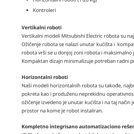
Kontroleri
Vertikalni roboti
Vertikalni modeli Mitsubishi Electric robota su na
Ožičenje robota se nalazi unutar kućišta i kompat
robota vrši se u donjoj zoni robota i maksimalno j
Kompaktan dizajn minimalizuje potreban radni pr
Horizontalni roboti
Naši modeli horizontalnih robota su takođe, najbrž
pokreta kao i produženu neprekidnu operativnost
ožičenje izvedeno je unutar kućišta i na taj nač
prostor na kome je robot instaliran.
Kompletno integrisano automatizaciono reše