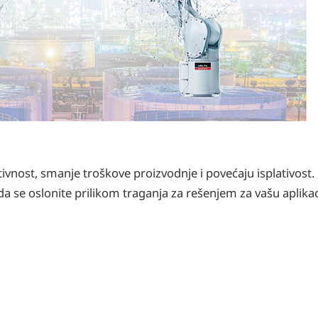
ivnost, smanje troškove proizvodnje i povećaju isplativost.
da se oslonite prilikom traganja za rešenjem za vašu aplikac