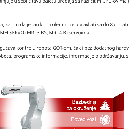
njuje u sebi čitavu paletu uređaja sa različitim CPU-ovima 
, sa tim da jedan kontroler može upravljati sa do 8 dodatn
a MELSERVO (MR-J3-BS, MR-J4-B) servoima.
ogućava kontrolu robota GOT-om, čak i bez dodatnog hardv
obota, programske informacije, informacije o održavanju, s