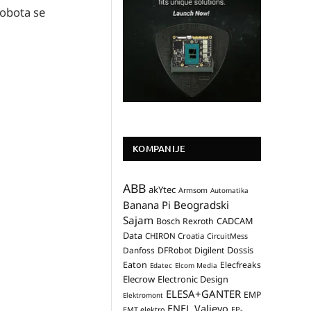
robota se
KOMPANIJE
ABB
akYtec
Armsom
Automatika
Banana Pi
Beogradski
Sajam
CADCAM
Bosch Rexroth
Data
CHIRON Croatia
CircuitMess
Dossis
Danfoss
DFRobot
Digilent
Eaton
Elecfreaks
Edatec
Elcom Media
Elecrow
Electronic Design
ELESA+GANTER
EMP
Elektromont
ENEL Valjevo
EP-
EMT elektro