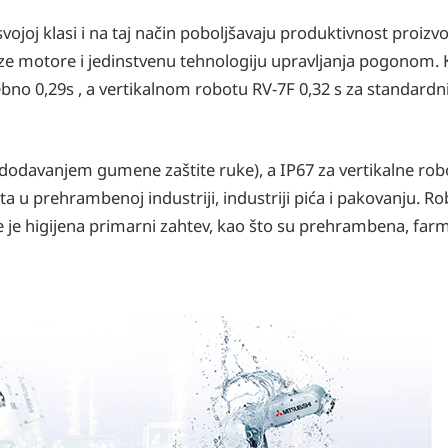
ojoj klasi i na taj način poboljšavaju produktivnost proizv
brze motore i jedinstvenu tehnologiju upravljanja pogonom. K
 0,29s , a vertikalnom robotu RV-7F 0,32 s za standardni 
 dodavanjem gumene zaštite ruke), a IP67 za vertikalne robot
u prehrambenoj industriji, industriji pića i pakovanju. R
de je higijena primarni zahtev, kao što su prehrambena, far