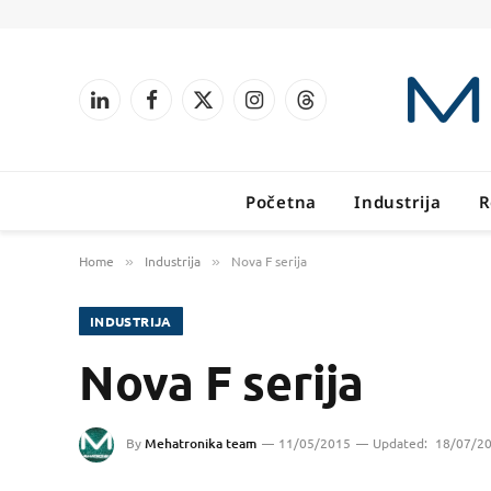
LinkedIn
Facebook
X
Instagram
Threads
(Twitter)
Početna
Industrija
R
Home
Industrija
Nova F serija
»
»
INDUSTRIJA
Nova F serija
By
Mehatronika team
11/05/2015
Updated:
18/07/2