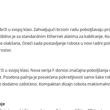
jbrži u svojoj klasi. Zahvaljujući brzom radu poboljšavaju pr
ibilno je sa standardnim Ethernet alatima za kabliranje. Ko
e olakšana, čineći sada postavljanje robota u novi radni pol
ostor.
i u svojoj klasi. Nova serija F donosi značajna poboljšanja u
. Posebna pažnja je posvećena pokretljivosti same šake r
in je dodatno zaštićeno. Kompaktan dizajn robota makismalno
nje