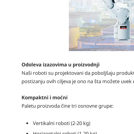
Odoleva izazovima u proizvodnji
Naši roboti su projektovani da poboljšaju produkt
postizanju ovih ciljeva je ono na šta možete uvek 
Kompaktni i moćni
Paletu proizvoda čine tri osnovne grupe:
Vertikalni roboti (2-20 kg)
Horizontalni roboti (1-20 kg)