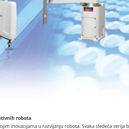
ativnih robota
jim inovacijama u razvijanju robota. Svaka sledeća serija bi