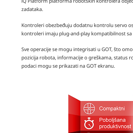
iQ Platform platforma robotskih kontrolera objedi
zadataka.
Kontroleri obezbeđuju dodatnu kontrolu servo osa
kontroleri imaju plug-and-play kompatibilnost s
Sve operacije se mogu integrisati u GOT, što om
pozicija robota, informacije o greškama, status r
podaci mogu se prikazati na GOT ekranu.