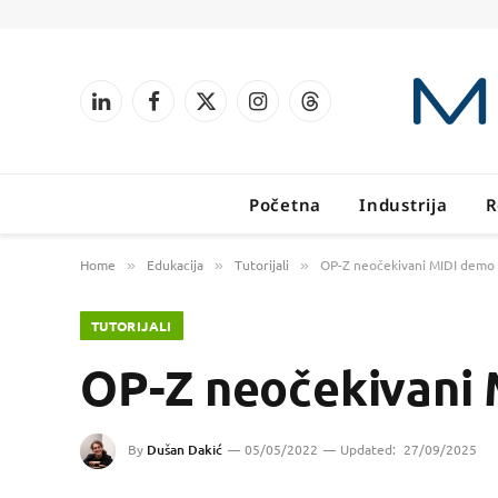
LinkedIn
Facebook
X
Instagram
Threads
(Twitter)
Početna
Industrija
R
Home
Edukacija
Tutorijali
OP-Z neočekivani MIDI demo 
»
»
»
TUTORIJALI
OP-Z neočekivani 
By
Dušan Dakić
05/05/2022
Updated:
27/09/2025