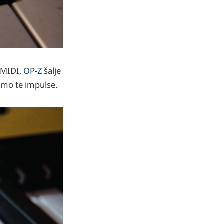
i MIDI,
OP-Z
šalje
jimo te impulse.