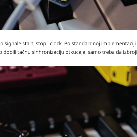
 signale start, stop i clock. Po standardnoj implementacij
o dobili tačnu sinhronizaciju otkucaja, samo treba da izbro