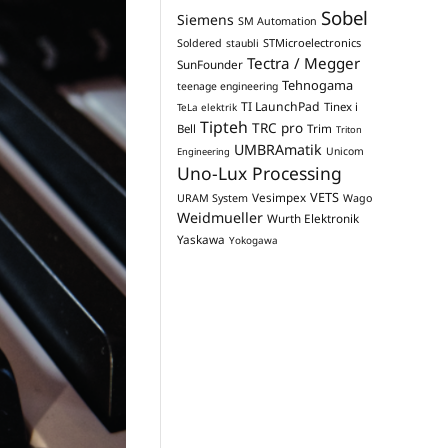
Sobel
Siemens
SM Automation
STMicroelectronics
Soldered
staubli
Tectra / Megger
SunFounder
Tehnogama
teenage engineering
TI LaunchPad
Tinex i
TeLa elektrik
Tipteh
TRC pro
Trim
Bell
Triton
UMBRAmatik
Unicom
Engineering
Uno-Lux Processing
VETS
Vesimpex
URAM System
Wago
Weidmueller
Wurth Elektronik
Yaskawa
Yokogawa