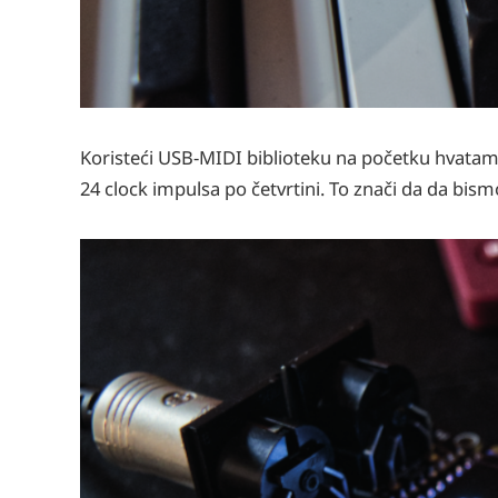
Koristeći USB-MIDI biblioteku na početku hvatamo
24 clock impulsa po četvrtini. To znači da da bism