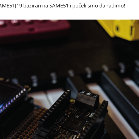
AME51J19 baziran na SAME51 i počeli smo da radimo!