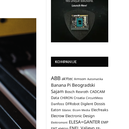
KOMPANIJE
ABB
akYtec
Armsom
Automatika
Banana Pi
Beogradski
Sajam
CADCAM
Bosch Rexroth
Data
CHIRON Croatia
CircuitMess
Dossis
Danfoss
DFRobot
Digilent
Eaton
Elecfreaks
Edatec
Elcom Media
Elecrow
Electronic Design
ELESA+GANTER
EMP
Elektromont
ENEL Valjevo
EP-
EMT elektro