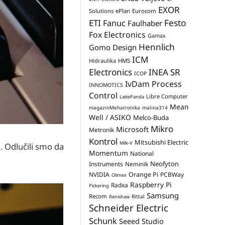
EXOR
Solutions
ePlan
Eurocom
Festo
ETI
Fanuc
Faulhaber
Fox Electronics
Gamax
Hennlich
Gomo Design
ICM
Hidraulika
HMS
Electronics
INEA SR
ICOP
IvDam Process
INNOMOTICS
Control
Libre Computer
LattePanda
Mean
magazinMehatronika
malina314
Well / ASIKO
Melco-Buda
Mikro
Microsoft
Metronik
Kontrol
Mitsubishi Electric
Milk-V
. Odlučili smo da
Momentum
National
Neofyton
Instruments
Neminik
NVIDIA
Orange Pi
PCBWay
Olimex
Raspberry Pi
Radxa
Pickering
Samsung
Recom
Rittal
Renishaw
Schneider Electric
Schunk
Seeed Studio