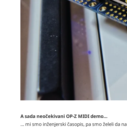
A sada neočekivani OP-Z MIDI demo…
… mi smo inženjerski časopis, pa smo želeli da n