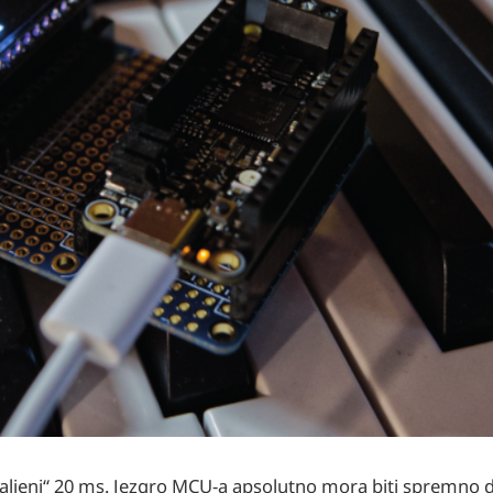
daljeni“ 20 ms. Jezgro MCU-a apsolutno mora biti spremno d