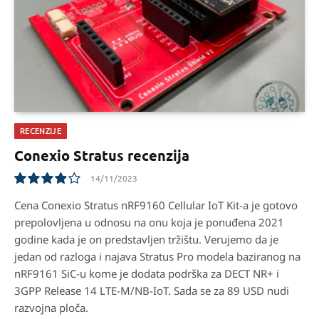
RECENZIJE
Conexio Stratus recenzija
14/11/2023
7.8
Cena Conexio Stratus nRF9160 Cellular IoT Kit-a je gotovo
prepolovljena u odnosu na onu koja je ponuđena 2021
godine kada je on predstavljen tržištu. Verujemo da je
jedan od razloga i najava Stratus Pro modela baziranog na
nRF9161 SiC-u kome je dodata podrška za DECT NR+ i
3GPP Release 14 LTE-M/NB-IoT. Sada se za 89 USD nudi
razvojna ploča.