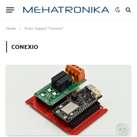
Home
Posts Tagged "Conexio"
»
CONEXIO