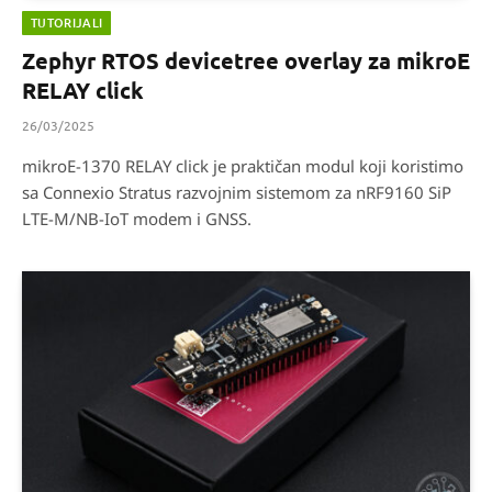
TUTORIJALI
Zephyr RTOS devicetree overlay za mikroE
RELAY click
26/03/2025
mikroE-1370 RELAY click je praktičan modul koji koristimo
sa Connexio Stratus razvojnim sistemom za nRF9160 SiP
LTE-M/NB-IoT modem i GNSS.