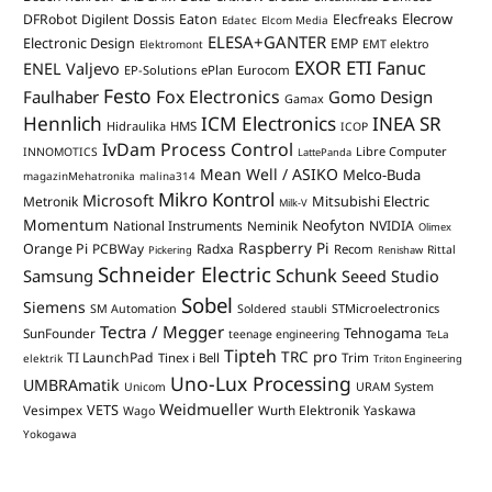
Dossis
Elecrow
DFRobot
Digilent
Eaton
Elecfreaks
Edatec
Elcom Media
ELESA+GANTER
Electronic Design
EMP
Elektromont
EMT elektro
EXOR ETI
Fanuc
ENEL Valjevo
EP-Solutions
ePlan
Eurocom
Festo
Fox Electronics
Faulhaber
Gomo Design
Gamax
Hennlich
ICM Electronics
INEA SR
Hidraulika
HMS
ICOP
IvDam Process Control
Libre Computer
INNOMOTICS
LattePanda
Mean Well / ASIKO
Melco-Buda
magazinMehatronika
malina314
Mikro Kontrol
Microsoft
Mitsubishi Electric
Metronik
Milk-V
Momentum
Neofyton
National Instruments
Neminik
NVIDIA
Olimex
Raspberry Pi
Orange Pi
PCBWay
Radxa
Recom
Rittal
Pickering
Renishaw
Schneider Electric
Schunk
Samsung
Seeed Studio
Sobel
Siemens
STMicroelectronics
SM Automation
Soldered
staubli
Tectra / Megger
Tehnogama
SunFounder
teenage engineering
TeLa
Tipteh
TRC pro
TI LaunchPad
Trim
Tinex i Bell
elektrik
Triton Engineering
Uno-Lux Processing
UMBRAmatik
Unicom
URAM System
Weidmueller
VETS
Vesimpex
Wurth Elektronik
Yaskawa
Wago
Yokogawa