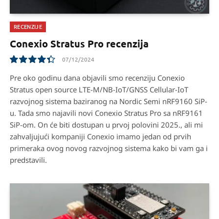
RECENZIJE
Conexio Stratus Pro recenzija
07/12/2024
8.8
Pre oko godinu dana objavili smo recenziju Conexio
Stratus open source LTE-M/NB-IoT/GNSS Cellular-IoT
razvojnog sistema baziranog na Nordic Semi nRF9160 SiP-
u. Tada smo najavili novi Conexio Stratus Pro sa nRF9161
SiP-om. On će biti dostupan u prvoj polovini 2025., ali mi
zahvaljujući kompaniji Conexio imamo jedan od prvih
primeraka ovog novog razvojnog sistema kako bi vam ga i
predstavili.