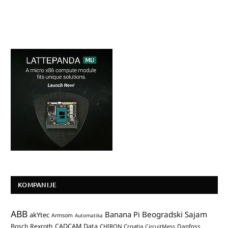
KOMPANIJE
ABB
Banana Pi
Beogradski Sajam
akYtec
Armsom
Automatika
CADCAM Data
Bosch Rexroth
Danfoss
CHIRON Croatia
CircuitMess