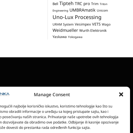
Tipteh
TRC pro
Trim
Bell
Triton
UMBRAmatik
Unicom
Engineering
Uno-Lux Processing
VETS
Vesimpex
URAM System
Wago
Weidmueller
Wurth Elektronik
Yaskawa
Yokogawa
Manage Consent
RONSKA IZDANJA
POLITIKA PRIVATNOSTI
gućili najbolje korisničko iskustvo, koristimo tehnologije kao što su
bismo obradili informacije o uređaju sa kojeg pristupate sajtu, kao i
o posećivanju naših stranica. Prihvatanje naše upotrebe ovih tehnologija
 dozvoljavate da obradimo ove podatke. Odbijanje ili kasnije opozivanje
že dovesti do prestanka rada određenih funkcija sajta.