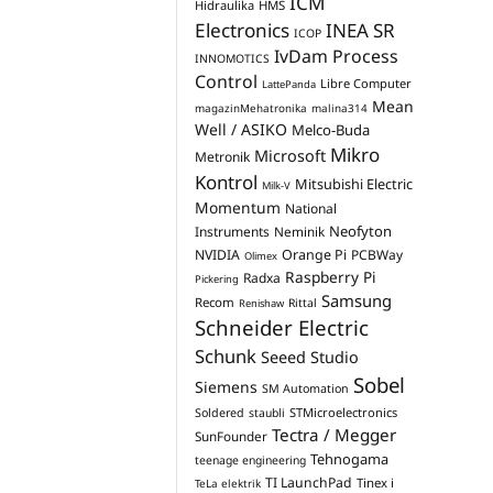
ICM
Hidraulika
HMS
Electronics
INEA SR
ICOP
IvDam Process
INNOMOTICS
Control
Libre Computer
LattePanda
Mean
magazinMehatronika
malina314
Well / ASIKO
Melco-Buda
Mikro
Microsoft
Metronik
Kontrol
Mitsubishi Electric
Milk-V
Momentum
National
Neofyton
Instruments
Neminik
NVIDIA
Orange Pi
PCBWay
Olimex
Raspberry Pi
Radxa
Pickering
Samsung
Recom
Rittal
Renishaw
Schneider Electric
Schunk
Seeed Studio
Sobel
Siemens
SM Automation
STMicroelectronics
Soldered
staubli
Tectra / Megger
SunFounder
Tehnogama
teenage engineering
TI LaunchPad
Tinex i
TeLa elektrik