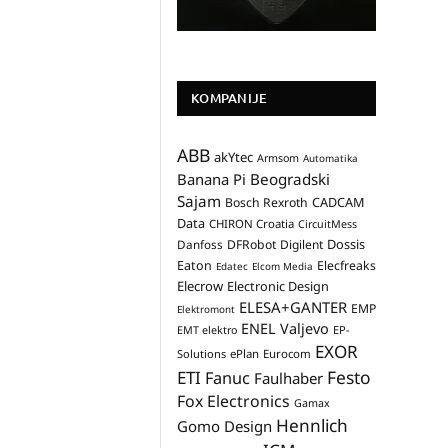
KOMPANIJE
ABB
akYtec
Armsom
Automatika
Banana Pi
Beogradski
Sajam
CADCAM
Bosch Rexroth
Data
CHIRON Croatia
CircuitMess
Dossis
Danfoss
DFRobot
Digilent
Eaton
Elecfreaks
Edatec
Elcom Media
Elecrow
Electronic Design
ELESA+GANTER
EMP
Elektromont
ENEL Valjevo
EP-
EMT elektro
EXOR
Solutions
ePlan
Eurocom
Festo
ETI
Fanuc
Faulhaber
Fox Electronics
Gamax
Hennlich
Gomo Design