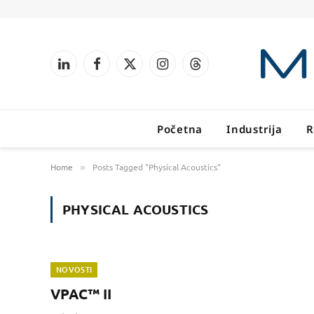
LinkedIn
Facebook
X
Instagram
Threads
(Twitter)
Početna
Industrija
R
Home
Posts Tagged "Physical Acoustics"
»
PHYSICAL ACOUSTICS
NOVOSTI
VPAC™ II