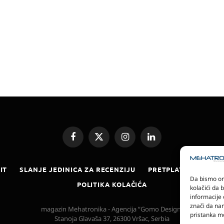
Facebook
X
Instagram
LinkedIn
(Twitter)
IT
SLANJE JEDINICA ZA RECENZIJU
PRETPLATA
ELEKT
Da bismo omo
POLITIKA KOLAČIĆA
kolačići da 
informacije 
znači da nam
magazin Mehatronika - Agencija “Gomo Design”
pristanka mo
Stanoja Glavaša 37, 26300 Vršac, Serbia