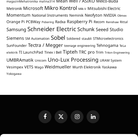
Mean Well / ASIKO
Melco-Buda
magazinMehatronika
malina314
Mikro Kontrol
Microsoft
Mitsubishi Electric
Metronik
Milk-V
Momentum
Neofyton
National Instruments
Neminik
NVIDIA
Olimex
Raspberry Pi
Orange Pi
PCBWay
Radxa
Recom
Rittal
Pickering
Renishaw
Schneider Electric
Schunk
Samsung
Seeed Studio
Sobel
Siemens
STMicroelectronics
SM Automation
Soldered
staubli
Tectra / Megger
Tehnogama
SunFounder
teenage engineering
TeLa
Tipteh
TRC pro
TI LaunchPad
Trim
Tinex i Bell
elektrik
Triton Engineering
Uno-Lux Processing
UMBRAmatik
Unicom
URAM System
Weidmueller
VETS
Vesimpex
Wurth Elektronik
Yaskawa
Wago
Yokogawa
Facebook
X
Instagram
LinkedIn
(Twitter)
UREĐIVAČKA POLITIKA
KONTAKT
MEDIA KIT