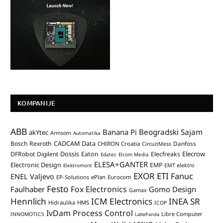
KOMPANIJE
ABB
Banana Pi
Beogradski Sajam
akYtec
Armsom
Automatika
CADCAM Data
Bosch Rexroth
Danfoss
CHIRON Croatia
CircuitMess
Dossis
Elecrow
DFRobot
Digilent
Eaton
Elecfreaks
Edatec
Elcom Media
ELESA+GANTER
Electronic Design
EMP
Elektromont
EMT elektro
EXOR ETI
Fanuc
ENEL Valjevo
EP-Solutions
ePlan
Eurocom
Festo
Fox Electronics
Faulhaber
Gomo Design
Gamax
Hennlich
ICM Electronics
INEA SR
Hidraulika
HMS
ICOP
IvDam Process Control
Libre Computer
INNOMOTICS
LattePanda