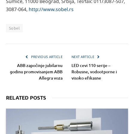
Šumice, 11000 Beograd, Srbija, Tel/fax: 011/3087-507,
3087-064,
http://www.sobel.rs
Sobel
PREVIOUS ARTICLE
NEXT ARTICLE
ABB započinje jubilarnu
LED cevi 110 serije –
godinu promovisanjem ABB
Robusne, vodootporne i
Allegra voza
visoko efikasne
RELATED POSTS