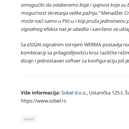
omogućilo da odaberemo boje i sjajnost koje su bil
mogućnost skretanja velike pažnju.“
Menadžer Cr
može naći samo u Pilz-u i koji pruža jedinstvenu p
signalnog efekta nas je ubedila i savršeno se uk
Sa eSIGN signalnim tornjem WERMA postavlja novi s
kombinaciji sa prilagodljivošću kroz različite rež
dizajn i jednostavan softver za konfiguraciju j
Više informacija:
Sobel d.o.o.
, Ustanička 125-I, 
https://www.sobel.rs
Sobel