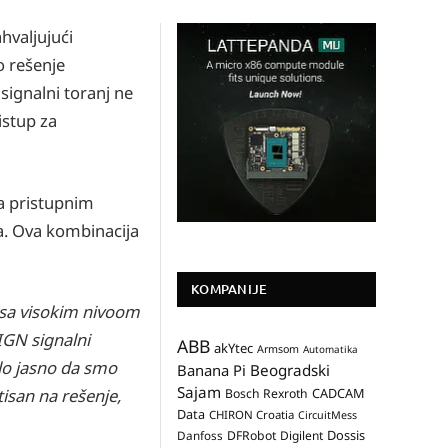
hvaljujući
o rešenje
signalni toranj ne
istup za
a pristupnim
ja. Ova kombinacija
KOMPANIJE
 sa visokim nivoom
SIGN signalni
ABB
akYtec
Armsom
Automatika
lo jasno da smo
Banana Pi
Beogradski
Sajam
CADCAM
isan na rešenje,
Bosch Rexroth
Data
CHIRON Croatia
CircuitMess
Dossis
Danfoss
DFRobot
Digilent