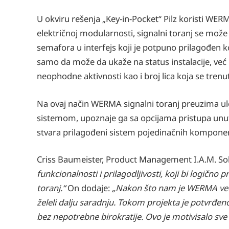
U okviru rešenja „Key-in-Pocket“ Pilz koristi WE
električnoj modularnosti, signalni toranj se mož
semafora u interfejs koji je potpuno prilagođen k
samo da može da ukaže na status instalacije, već i 
neophodne aktivnosti kao i broj lica koja se trenu
Na ovaj način WERMA signalni toranj preuzima ul
sistemom, upoznaje ga sa opcijama pristupa unutar
stvara prilagođeni sistem pojedinačnih komponen
Criss Baumeister, Product Management I.A.M. Solu
funkcionalnosti i prilagodljivosti, koji bi logičn
toranj.“
On dodaje:
„Nakon što nam je WERMA već 
želeli dalju saradnju. Tokom projekta je potvrđen
bez nepotrebne birokratije. Ovo je motivisalo sve