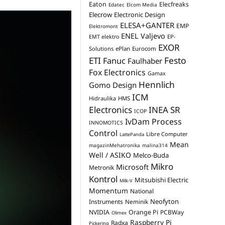
Eaton
Elecfreaks
Edatec
Elcom Media
Elecrow
Electronic Design
ELESA+GANTER
EMP
Elektromont
ENEL Valjevo
EP-
EMT elektro
EXOR
Solutions
ePlan
Eurocom
Festo
ETI
Fanuc
Faulhaber
Fox Electronics
Gamax
Hennlich
Gomo Design
ICM
Hidraulika
HMS
Electronics
INEA SR
ICOP
IvDam Process
INNOMOTICS
Control
Libre Computer
LattePanda
Mean
magazinMehatronika
malina314
Well / ASIKO
Melco-Buda
Mikro
Microsoft
Metronik
Kontrol
Mitsubishi Electric
Milk-V
Momentum
National
Neofyton
Instruments
Neminik
NVIDIA
Orange Pi
PCBWay
Olimex
Raspberry Pi
Radxa
Pickering