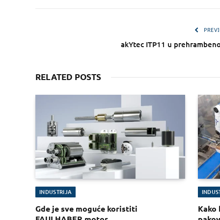
PREVI
akYtec ITP11 u prehrambenoj 
RELATED POSTS
INDUSTRIJA
INDUS
Gde je sve moguće koristiti
Kako 
FAULHABER motor
pakov