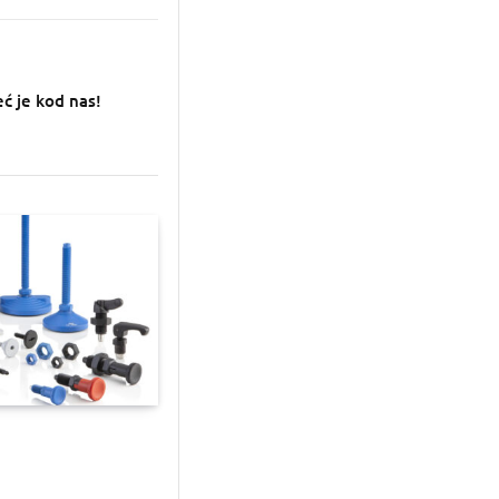
eć je kod nas!
a