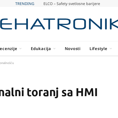
TRENDING
ELCO – Safety svetlosne barijere
ecenzije
Edukacija
Novosti
Lifestyle
ionalnošću
lni toranj sa HMI