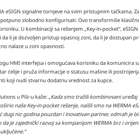
RMA eSIGN signalne tornjeve na svim pristupnim tačkama. Za
e potpuno slobodno konfigurisati. Ovo transformiše klasičn
orisniku. U kombinaciji sa rešenjem „Key-in-pocket“, eSIGN 
da li je dozvoljen pristup opasnoj zoni, da li je dostupan pr
tno nalaze u zoni opasnosti.
ogu HMI interfejsa i omogućava korisniku da komunicira s
 ćelije i pruža informacije o statusu mašine ili postrojen
ti koji nudi stvarnu dodatnu vrednost za kupce.
tions u Pilz-u kaže:
„Kada smo tražili kombinovani uređaj
o proširio naše Key-in-pocket rešenje, naišli smo na WERMA e
dugi niz godina pouzdan i inovativan partner, odmah je bi
o da je zajednički razvoj sa kompanijom WERMA brz i orijent
 uključene.“