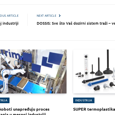
OUS ARTICLE
NEXT ARTICLE
industriji
DOSSIS: Sve što Vaš dozirni sistem traži – v
TRIJA
INDUSTRIJA
koboti unapređuju proces
SUPER termoplastik
anja u mesnoj industriji