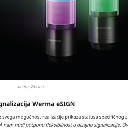
photo: Werma
ignalizacija Werma eSIGN
re svega mogućnost realizacije prikaza statusa specifičnog z
am nudi potpunu fleksibilnost u dizajnu signalizacije. O