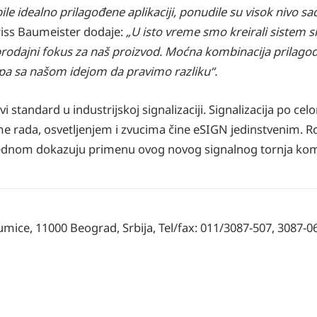
e idealno prilagođene aplikaciji, ponudile su visok nivo sad
iss Baumeister dodaje:
„U isto vreme smo kreirali sistem sig
rodajni fokus za naš proizvod. Moćna kombinacija prilagodlj
lapa sa našom idejom da pravimo razliku“.
tandard u industrijskoj signalizaciji. Signalizacija po ce
ime rada, osvetljenjem i zvucima čine eSIGN jedinstvenim. Ro
oš jednom dokazuju primenu ovog novog signalnog tornja k
Šumice, 11000 Beograd, Srbija, Tel/fax: 011/3087-507, 3087-0