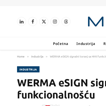
LinkedIn
Facebook
X
Instagram
Threads
(Twitter)
Početna
Industrija
R
Home
Industrija
WERMA eSIGN signalni toranj sa HMI funkc
»
»
INDUSTRIJA
WERMA eSIGN signa
funkcionalnošću