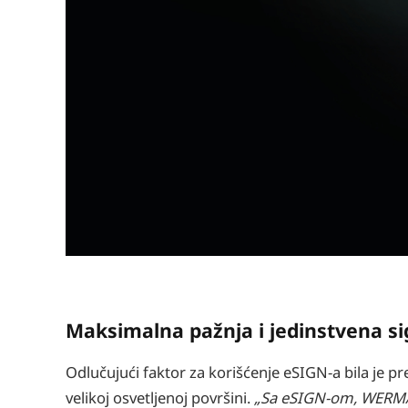
Maksimalna pažnja i jedinstvena s
Odlučujući faktor za korišćenje eSIGN-a bila je p
velikoj osvetljenoj površini.
„Sa eSIGN-om, WERMA n