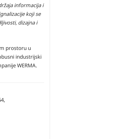
ržaja informacija i
nalizacije koji se
ivosti, dizajna i
lom prostoru u
busni industrijski
ompanije WERMA.
64,