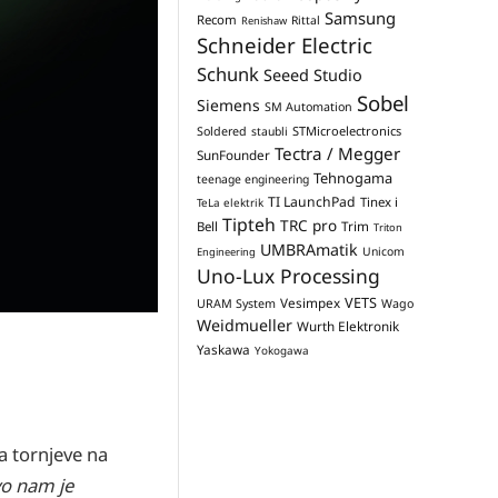
Samsung
Recom
Rittal
Renishaw
Schneider Electric
Schunk
Seeed Studio
Sobel
Siemens
SM Automation
STMicroelectronics
Soldered
staubli
Tectra / Megger
SunFounder
Tehnogama
teenage engineering
TI LaunchPad
Tinex i
TeLa elektrik
Tipteh
TRC pro
Trim
Bell
Triton
UMBRAmatik
Unicom
Engineering
Uno-Lux Processing
VETS
Vesimpex
URAM System
Wago
Weidmueller
Wurth Elektronik
Yaskawa
Yokogawa
a tornjeve na
vo nam je