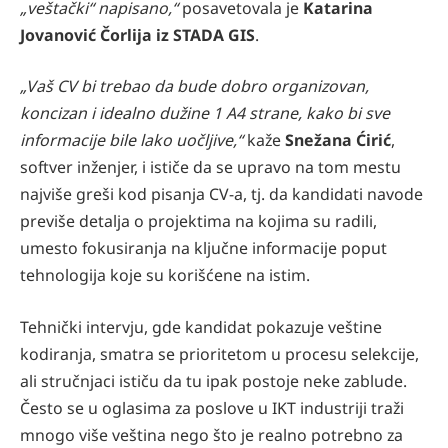
„veštački“ napisano,“
posavetovala je
Katarina
Jovanović Čorlija iz STADA GIS
.
„Vaš CV bi trebao da bude dobro organizovan,
koncizan i idealno dužine 1 A4 strane, kako bi sve
informacije bile lako uočljive,“
kaže
Snežana Ćirić
,
softver inženjer, i ističe da se upravo na tom mestu
najviše greši kod pisanja CV-a, tj. da kandidati navode
previše detalja o projektima na kojima su radili,
umesto fokusiranja na ključne informacije poput
tehnologija koje su korišćene na istim.
Tehnički intervju, gde kandidat pokazuje veštine
kodiranja, smatra se prioritetom u procesu selekcije,
ali stručnjaci ističu da tu ipak postoje neke zablude.
Često se u oglasima za poslove u IKT industriji traži
mnogo više veština nego što je realno potrebno za