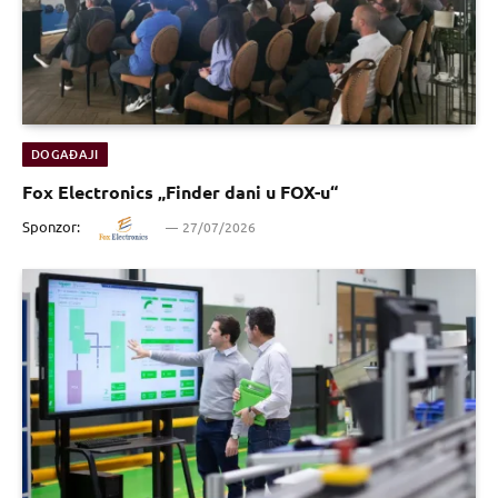
DOGAĐAJI
Fox Electronics „Finder dani u FOX-u“
Sponzor:
27/07/2026