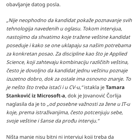
obavljanje datog posla.
„Nije neophodno da kandidat pokaže poznavanje svih
tehnologija navedenih u oglasu. Tokom intervjua,
nastojimo da shvatimo koje tražene veštine kandidat
poseduje i kako se one uklapaju sa našim potrebama
za konkretan posao. Za discipline kao što je Applied
Science, koji zahtevaju kombinaciju različitih veština,
često je dovoljno da kandidat jednu veštinu poznaje
izuzetno dobro, dok za ostale ima osnovno znanje. To
je nešto što treba istaći i u CV-u,“
istakla je
Tamara
Stanković iz Microsoft-a
, dok je Jovanović Čorlija
naglasila da je to
„od posebne važnosti za žene u IT-u
koje, prema istraživanjima, često potcenjuju sebe,
svoje veštine i šanse da prođu intervju.“
Ništa manje nisu bitni ni intervjui koji treba da