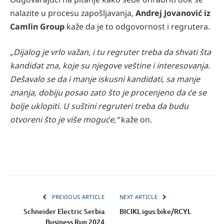
nalazite u procesu zapošljavanja,
Andrej Jovanović iz
Camlin Group
kaže da je to odgovornost i regrutera.
„Dijalog je vrlo važan, i tu regruter treba da shvati šta
kandidat zna, koje su njegove veštine i interesovanja.
Dešavalo se da i manje iskusni kandidati, sa manje
znanja, dobiju posao zato što je procenjeno da će se
bolje uklopiti. U suštini regruteri treba da budu
otvoreni što je više moguće,“
kaže on.
PREVIOUS ARTICLE
NEXT ARTICLE
Schneider Electric Serbia
BICIKL igus:bike/RCYL
Business Run 2024