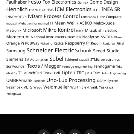
Festo
Fox Electronics
Faulhaber
Gomo Design
Gamax
Hennlich
ICM Electronics
INEA SR
Hidraulika
HMS
ICOP
IvDam Process Control
Libre Computer
INNOMOTICS
LattePanda
Mean Well / ASIKO
Melco-Buda
magazinMehatronika
malina314
Mikro Kontrol
Microsoft
Mitsubishi Electric
Metronik
Milk-V
Momentum
Neofyton
National Instruments
Neminik
NVIDIA
Olimex
Raspberry Pi
Orange Pi
PCBWay
Radxa
Recom
Rittal
Pickering
Renishaw
Schneider Electric
Schunk
Samsung
Seeed Studio
Sobel
Siemens
STMicroelectronics
SM Automation
Soldered
staubli
Tectra / Megger
Tehnogama
SunFounder
teenage engineering
TeLa
Tipteh
TRC pro
TI LaunchPad
Trim
Tinex i Bell
elektrik
Triton Engineering
Uno-Lux Processing
UMBRAmatik
Unicom
URAM System
Weidmueller
VETS
Vesimpex
Wurth Elektronik
Yaskawa
Wago
Yokogawa