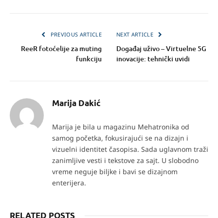
PREVIOUS ARTICLE
NEXT ARTICLE
ReeR fotoćelije za muting
Događaj uživo – Virtuelne 5G
funkciju
inovacije: tehnički uvidi
Marija Dakić
Marija je bila u magazinu Mehatronika od
samog početka, fokusirajući se na dizajn i
vizuelni identitet časopisa. Sada uglavnom traži
zanimljive vesti i tekstove za sajt. U slobodno
vreme neguje biljke i bavi se dizajnom
enterijera.
RELATED POSTS