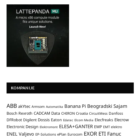
KOMPANIJE
ABB
Banana Pi
Beogradski Sajam
akYtec
Armsom
Automatika
CADCAM Data
Bosch Rexroth
Danfoss
CHIRON Croatia
CircuitMess
Dossis
Elecrow
DFRobot
Digilent
Eaton
Elecfreaks
Edatec
Elcom Media
ELESA+GANTER
Electronic Design
EMP
Elektromont
EMT elektro
EXOR ETI
Fanuc
ENEL Valjevo
EP-Solutions
ePlan
Eurocom