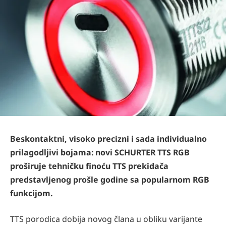
Beskontaktni, visoko precizni i sada individualno
prilagodljivi bojama: novi SCHURTER TTS RGB
proširuje tehničku finoću TTS prekidača
predstavljenog prošle godine sa popularnom RGB
funkcijom.
TTS porodica dobija novog člana u obliku varijante