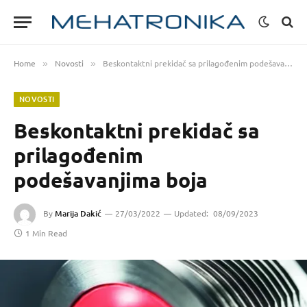
Home
Novosti
Beskontaktni prekidač sa prilagođenim podešavanjima boja
»
»
NOVOSTI
Beskontaktni prekidač sa
prilagođenim
podešavanjima boja
By
Marija Dakić
27/03/2022
Updated:
08/09/2023
1 Min Read