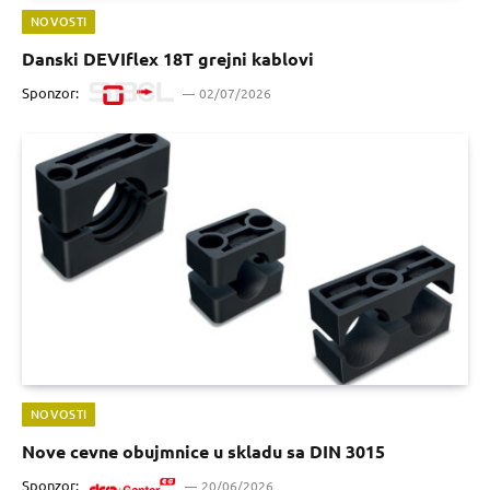
NOVOSTI
Danski DEVIflex 18T grejni kablovi
Sponzor:
02/07/2026
NOVOSTI
Nove cevne obujmnice u skladu sa DIN 3015
Sponzor:
20/06/2026