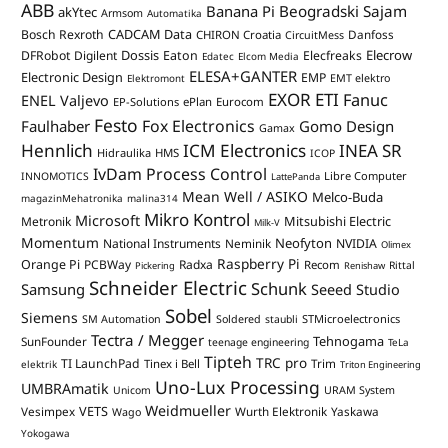
ABB
Banana Pi
Beogradski Sajam
akYtec
Armsom
Automatika
CADCAM Data
Bosch Rexroth
Danfoss
CHIRON Croatia
CircuitMess
Dossis
Elecrow
DFRobot
Digilent
Eaton
Elecfreaks
Edatec
Elcom Media
ELESA+GANTER
Electronic Design
EMP
Elektromont
EMT elektro
EXOR ETI
Fanuc
ENEL Valjevo
EP-Solutions
ePlan
Eurocom
Festo
Fox Electronics
Faulhaber
Gomo Design
Gamax
Hennlich
ICM Electronics
INEA SR
Hidraulika
HMS
ICOP
IvDam Process Control
Libre Computer
INNOMOTICS
LattePanda
Mean Well / ASIKO
Melco-Buda
magazinMehatronika
malina314
Mikro Kontrol
Microsoft
Mitsubishi Electric
Metronik
Milk-V
Momentum
Neofyton
National Instruments
Neminik
NVIDIA
Olimex
Raspberry Pi
Orange Pi
PCBWay
Radxa
Recom
Rittal
Pickering
Renishaw
Schneider Electric
Schunk
Samsung
Seeed Studio
Sobel
Siemens
STMicroelectronics
SM Automation
Soldered
staubli
Tectra / Megger
Tehnogama
SunFounder
teenage engineering
TeLa
Tipteh
TRC pro
TI LaunchPad
Trim
Tinex i Bell
elektrik
Triton Engineering
Uno-Lux Processing
UMBRAmatik
Unicom
URAM System
Weidmueller
VETS
Vesimpex
Wurth Elektronik
Yaskawa
Wago
Yokogawa