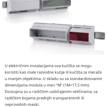
U električnim instalacijama ova kućišta se mogu
koristiti kao male razvodne kutije ili kućišta za merače
u manjim objektima. U skladu su sa standardizovanim
dimenzijama modula u meri “M” (1M=17,5 mm).
Dostupna su u različitim uobičajenim veličinama, sa
različitim bojama prednjih transparentnih ili
neprovidnih maski.