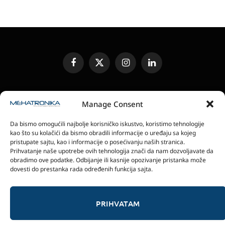
Facebook
X
Instagram
LinkedIn
(Twitter)
UREĐIVAČKA POLITIKA
KONTAKT
MEDIA KIT
Manage Consent
SLANJE JEDINICA ZA RECENZIJU
PRETPLATA
Da bismo omogućili najbolje korisničko iskustvo, koristimo tehnologije
ELEKTRONSKA IZDANJA
POLITIKA PRIVATNOSTI
kao što su kolačići da bismo obradili informacije o uređaju sa kojeg
POLITIKA KOLAČIĆA
pristupate sajtu, kao i informacije o posećivanju naših stranica.
Prihvatanje naše upotrebe ovih tehnologija znači da nam dozvoljavate da
obradimo ove podatke. Odbijanje ili kasnije opozivanje pristanka može
magazin Mehatronika - Agencija “Gomo Design”
dovesti do prestanka rada određenih funkcija sajta.
Stanoja Glavaša 37, 26300 Vršac, Serbia
+381 60 0171 273
© 2026 magazin Mehatronika by Gomo Design.
PRIHVATAM