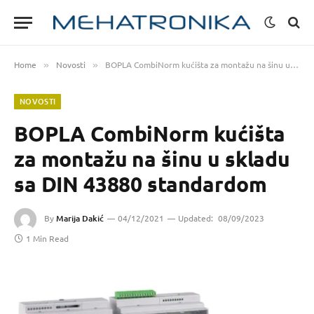
Home
Novosti
BOPLA CombiNorm kućišta za montažu na šinu u skladu sa DIN 43880 standardom
»
»
NOVOSTI
BOPLA CombiNorm kućišta
za montažu na šinu u skladu
sa DIN 43880 standardom
By
Marija Dakić
04/12/2021
Updated:
08/09/2023
1 Min Read