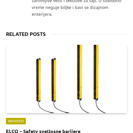
zanimljive vesti i tekstove za sajt. U slobodno
vreme neguje biljke i bavi se dizajnom
enterijera.
RELATED POSTS
NOVOSTI
ELCO – Safety svetlosne barijere