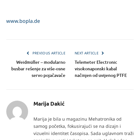
www.bopla.de
PREVIOUS ARTICLE
NEXT ARTICLE
Weidmüller – modularno
Telemeter Electronic
busbar rešenje za više-osne
visokonaponski kabal
servo pojačavače
načinjen od uvijenog PTFE
Marija Dakić
Marija je bila u magazinu Mehatronika od
samog početka, fokusirajući se na dizajn i
vizuelni identitet časopisa. Sada uglavnom traži