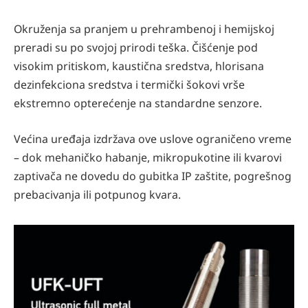
Okruženja sa pranjem u prehrambenoj i hemijskoj
preradi su po svojoj prirodi teška. Čišćenje pod
visokim pritiskom, kaustična sredstva, hlorisana
dezinfekciona sredstva i termički šokovi vrše
ekstremno opterećenje na standardne senzore.
Većina uređaja izdržava ove uslove ograničeno vreme
– dok mehaničko habanje, mikropukotine ili kvarovi
zaptivača ne dovedu do gubitka IP zaštite, pogrešnog
prebacivanja ili potpunog kvara.