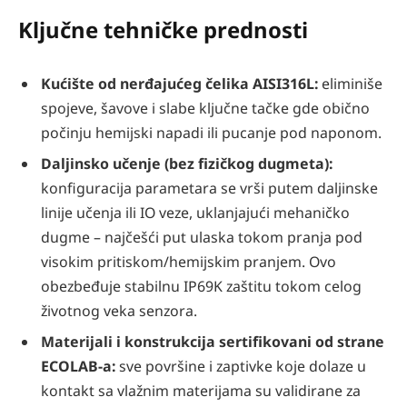
Ključne tehničke prednosti
Kućište od nerđajućeg čelika AISI316L:
eliminiše
spojeve, šavove i slabe ključne tačke gde obično
počinju hemijski napadi ili pucanje pod naponom.
Daljinsko učenje (bez fizičkog dugmeta):
konfiguracija parametara se vrši putem daljinske
linije učenja ili IO veze, uklanjajući mehaničko
dugme – najčešći put ulaska tokom pranja pod
visokim pritiskom/hemijskim pranjem. Ovo
obezbeđuje stabilnu IP69K zaštitu tokom celog
životnog veka senzora.
Materijali i konstrukcija sertifikovani od strane
ECOLAB-a:
sve površine i zaptivke koje dolaze u
kontakt sa vlažnim materijama su validirane za