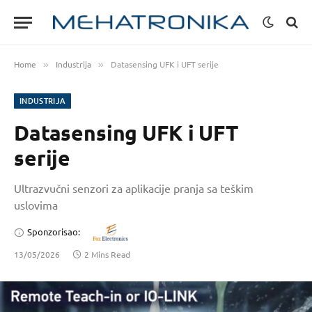
Home
Industrija
Datasensing UFK i UFT serije
»
»
INDUSTRIJA
Datasensing UFK i UFT
serije
Ultrazvučni senzori za aplikacije pranja sa teškim
uslovima
Sponzorisao:
13/05/2026
2 Mins Read