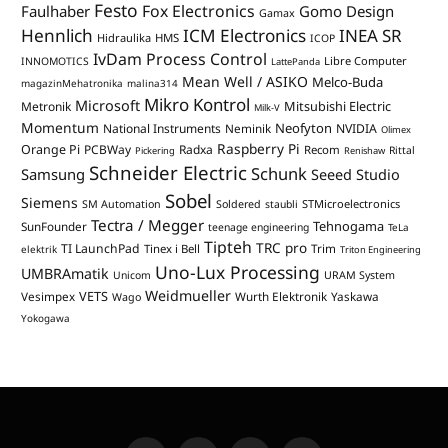
Festo
Fox Electronics
Faulhaber
Gomo Design
Gamax
Hennlich
ICM Electronics
INEA SR
Hidraulika
HMS
ICOP
IvDam Process Control
Libre Computer
INNOMOTICS
LattePanda
Mean Well / ASIKO
Melco-Buda
magazinMehatronika
malina314
Mikro Kontrol
Microsoft
Mitsubishi Electric
Metronik
Milk-V
Momentum
Neofyton
National Instruments
Neminik
NVIDIA
Olimex
Raspberry Pi
Orange Pi
PCBWay
Radxa
Recom
Rittal
Pickering
Renishaw
Schneider Electric
Schunk
Samsung
Seeed Studio
Sobel
Siemens
STMicroelectronics
SM Automation
Soldered
staubli
Tectra / Megger
Tehnogama
SunFounder
teenage engineering
TeLa
Tipteh
TRC pro
TI LaunchPad
Trim
Tinex i Bell
elektrik
Triton Engineering
Uno-Lux Processing
UMBRAmatik
Unicom
URAM System
Weidmueller
VETS
Vesimpex
Wurth Elektronik
Yaskawa
Wago
Yokogawa