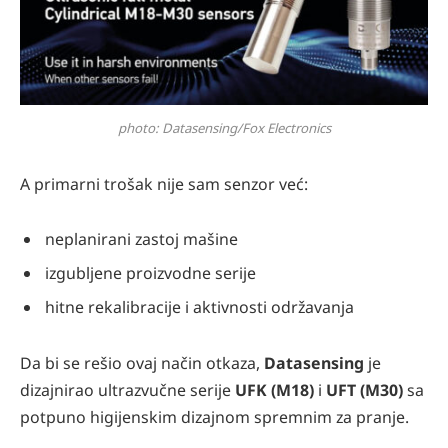
photo: Datasensing/Fox Electronics
A primarni trošak nije sam senzor već:
neplanirani zastoj mašine
izgubljene proizvodne serije
hitne rekalibracije i aktivnosti održavanja
Da bi se rešio ovaj način otkaza,
Datasensing
je
dizajnirao ultrazvučne serije
UFK (M18)
i
UFT (M30)
sa
potpuno higijenskim dizajnom spremnim za pranje.