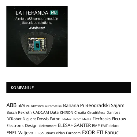
KOMPANIJE
ABB
Banana Pi
Beogradski Sajam
akYtec
Armsom
Automatika
CADCAM Data
Bosch Rexroth
Danfoss
CHIRON Croatia
CircuitMess
Dossis
Elecrow
DFRobot
Digilent
Eaton
Elecfreaks
Edatec
Elcom Media
ELESA+GANTER
Electronic Design
EMP
Elektromont
EMT elektro
EXOR ETI
Fanuc
ENEL Valjevo
EP-Solutions
ePlan
Eurocom