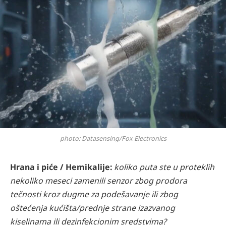
photo: Datasensing/Fox Electronics
Hrana i piće / Hemikalije:
koliko puta ste u proteklih
nekoliko meseci zamenili senzor zbog prodora
tečnosti kroz dugme za podešavanje ili zbog
oštećenja kućišta/prednje strane izazvanog
kiselinama ili dezinfekcionim sredstvima?