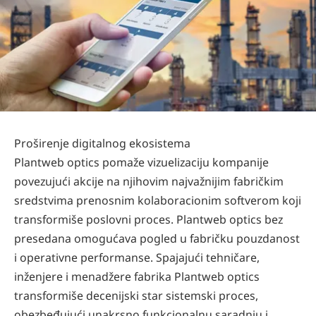
Proširenje digitalnog ekosistema
Plantweb optics pomaže vizuelizaciju kompanije
povezujući akcije na njihovim najvažnijim fabričkim
sredstvima prenosnim kolaboracionim softverom koji
transformiše poslovni proces. Plantweb optics bez
presedana omogućava pogled u fabričku pouzdanost
i operativne performanse. Spajajući tehničare,
inženjere i menadžere fabrika Plantweb optics
transformiše decenijski star sistemski proces,
obezbeđujući unakrsno funkcionalnu saradnju i