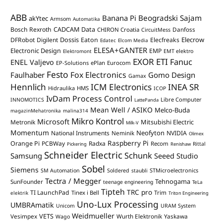
ABB
Banana Pi
Beogradski Sajam
akYtec
Armsom
Automatika
CADCAM Data
Bosch Rexroth
Danfoss
CHIRON Croatia
CircuitMess
Dossis
Elecrow
DFRobot
Digilent
Eaton
Elecfreaks
Edatec
Elcom Media
ELESA+GANTER
Electronic Design
EMP
Elektromont
EMT elektro
EXOR ETI
Fanuc
ENEL Valjevo
EP-Solutions
ePlan
Eurocom
Festo
Fox Electronics
Faulhaber
Gomo Design
Gamax
Hennlich
ICM Electronics
INEA SR
Hidraulika
HMS
ICOP
IvDam Process Control
Libre Computer
INNOMOTICS
LattePanda
Mean Well / ASIKO
Melco-Buda
magazinMehatronika
malina314
Mikro Kontrol
Microsoft
Mitsubishi Electric
Metronik
Milk-V
Momentum
Neofyton
National Instruments
Neminik
NVIDIA
Olimex
Raspberry Pi
Orange Pi
PCBWay
Radxa
Recom
Rittal
Pickering
Renishaw
Schneider Electric
Schunk
Samsung
Seeed Studio
Sobel
Siemens
STMicroelectronics
SM Automation
Soldered
staubli
Tectra / Megger
Tehnogama
SunFounder
teenage engineering
TeLa
Tipteh
TRC pro
TI LaunchPad
Trim
Tinex i Bell
elektrik
Triton Engineering
Uno-Lux Processing
UMBRAmatik
Unicom
URAM System
Weidmueller
VETS
Vesimpex
Wurth Elektronik
Yaskawa
Wago