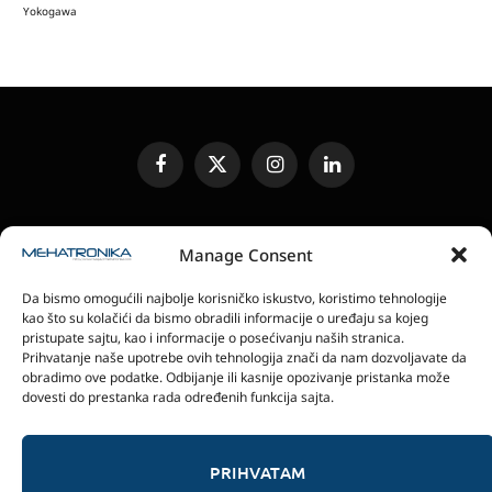
Yokogawa
Facebook
X
Instagram
LinkedIn
(Twitter)
UREĐIVAČKA POLITIKA
KONTAKT
MEDIA KIT
Manage Consent
SLANJE JEDINICA ZA RECENZIJU
PRETPLATA
Da bismo omogućili najbolje korisničko iskustvo, koristimo tehnologije
ELEKTRONSKA IZDANJA
POLITIKA PRIVATNOSTI
kao što su kolačići da bismo obradili informacije o uređaju sa kojeg
POLITIKA KOLAČIĆA
pristupate sajtu, kao i informacije o posećivanju naših stranica.
Prihvatanje naše upotrebe ovih tehnologija znači da nam dozvoljavate da
obradimo ove podatke. Odbijanje ili kasnije opozivanje pristanka može
magazin Mehatronika - Agencija “Gomo Design”
dovesti do prestanka rada određenih funkcija sajta.
Stanoja Glavaša 37, 26300 Vršac, Serbia
+381 60 0171 273
© 2026 magazin Mehatronika by Gomo Design.
PRIHVATAM