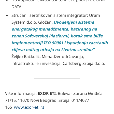
DATA
Stručan i sertifikovan sistem integrator: Uram
System d.o.o. Gložan
„Uvođenjem sistema
energetskog menadžmenta, baziranog na
zenon Softverskoj Platformi, korak smo bliže
implementaciji ISO 50001 i ispunjenju zacrtanih
ciljeva nultog uticaja na životnu sredinu“
Željko Bačkulić, Menadžer održavanja,
infrastrukture i investicija, Carlsberg Srbija d.o.o.
Više informacija:
EXOR ETI
, Bulevar Zorana Đinđića
71/15, 11070 Novi Beograd, Srbija, 011/4077
165
www.exor-eti.rs