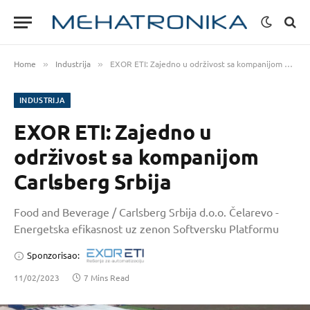
Home
Industrija
EXOR ETI: Zajedno u održivost sa kompanijom Carlsberg Srbija
»
»
INDUSTRIJA
EXOR ETI: Zajedno u
održivost sa kompanijom
Carlsberg Srbija
Food and Beverage / Carlsberg Srbija d.o.o. Čelarevo -
Energetska efikasnost uz zenon Softversku Platformu
Sponzorisao:
11/02/2023
7 Mins Read