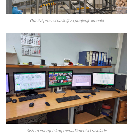
Održivi procesi na liniji za punjenje limenki
Sistem energetskog menadžmenta i rashlade