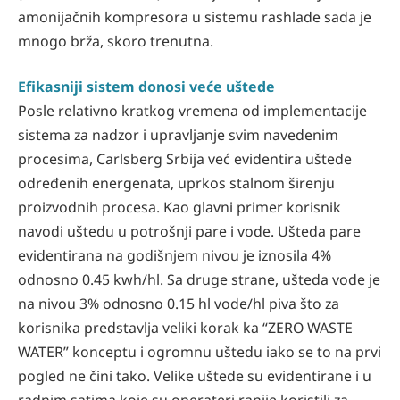
amonijačnih kompresora u sistemu rashlade sada je
mnogo brža, skoro trenutna.
Efikasniji sistem donosi veće uštede
Posle relativno kratkog vremena od implementacije
sistema za nadzor i upravljanje svim navedenim
procesima, Carlsberg Srbija već evidentira uštede
određenih energenata, uprkos stalnom širenju
proizvodnih procesa. Kao glavni primer korisnik
navodi uštedu u potrošnji pare i vode. Ušteda pare
evidentirana na godišnjem nivou je iznosila 4%
odnosno 0.45 kwh/hl. Sa druge strane, ušteda vode je
na nivou 3% odnosno 0.15 hl vode/hl piva što za
korisnika predstavlja veliki korak ka “ZERO WASTE
WATER” konceptu i ogromnu uštedu iako se to na prvi
pogled ne čini tako. Velike uštede su evidentirane i u