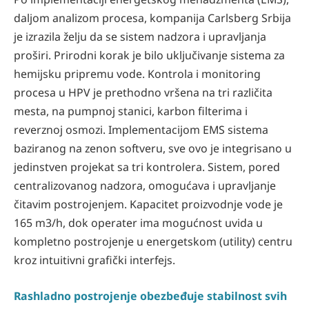
daljom analizom procesa, kompanija Carlsberg Srbija
je izrazila želju da se sistem nadzora i upravljanja
proširi. Prirodni korak je bilo uključivanje sistema za
hemijsku pripremu vode. Kontrola i monitoring
procesa u HPV je prethodno vršena na tri različita
mesta, na pumpnoj stanici, karbon filterima i
reverznoj osmozi. Implementacijom EMS sistema
baziranog na zenon softveru, sve ovo je integrisano u
jedinstven projekat sa tri kontrolera. Sistem, pored
centralizovanog nadzora, omogućava i upravljanje
čitavim postrojenjem. Kapacitet proizvodnje vode je
165 m3/h, dok operater ima mogućnost uvida u
kompletno postrojenje u energetskom (utility) centru
kroz intuitivni grafički interfejs.
Rashladno postrojenje obezbeđuje stabilnost svih