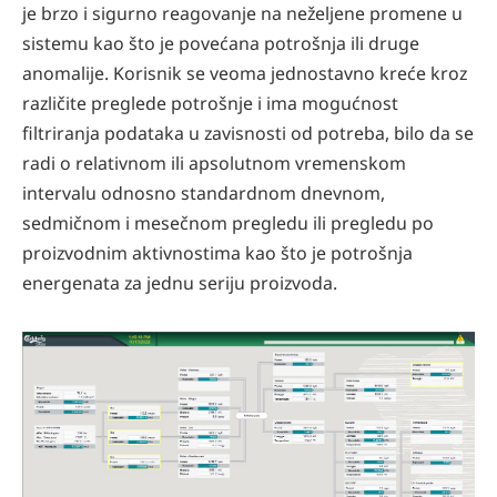
je brzo i sigurno reagovanje na neželjene promene u
sistemu kao što je povećana potrošnja ili druge
anomalije. Korisnik se veoma jednostavno kreće kroz
različite preglede potrošnje i ima mogućnost
filtriranja podataka u zavisnosti od potreba, bilo da se
radi o relativnom ili apsolutnom vremenskom
intervalu odnosno standardnom dnevnom,
sedmičnom i mesečnom pregledu ili pregledu po
proizvodnim aktivnostima kao što je potrošnja
energenata za jednu seriju proizvoda.