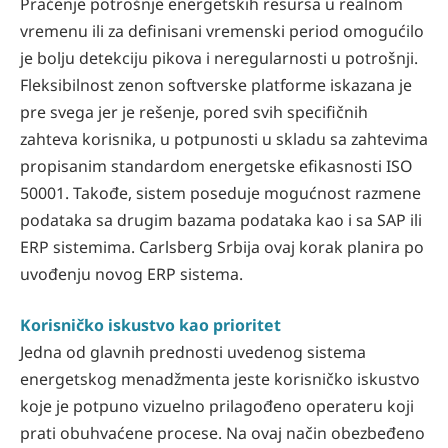
Praćenje potrošnje energetskih resursa u realnom
vremenu ili za definisani vremenski period omogućilo
je bolju detekciju pikova i neregularnosti u potrošnji.
Fleksibilnost zenon softverske platforme iskazana je
pre svega jer je rešenje, pored svih specifičnih
zahteva korisnika, u potpunosti u skladu sa zahtevima
propisanim standardom energetske efikasnosti ISO
50001. Takođe, sistem poseduje mogućnost razmene
podataka sa drugim bazama podataka kao i sa SAP ili
ERP sistemima. Carlsberg Srbija ovaj korak planira po
uvođenju novog ERP sistema.
Korisničko iskustvo kao prioritet
Jedna od glavnih prednosti uvedenog sistema
energetskog menadžmenta jeste korisničko iskustvo
koje je potpuno vizuelno prilagođeno operateru koji
prati obuhvaćene procese. Na ovaj način obezbeđeno