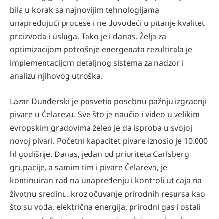
bila u korak sa najnovijim tehnologijama
unapređujući procese i ne dovodeći u pitanje kvalitet
proizvoda i usluga. Tako je i danas. Želja za
optimizacijom potrošnje energenata rezultirala je
implementacijom detaljnog sistema za nadzor i
analizu njihovog utroška.
Lazar Dunđerski je posvetio posebnu pažnju izgradnji
pivare u Čelarevu. Sve što je naučio i video u velikim
evropskim gradovima želeo je da isproba u svojoj
novoj pivari. Početni kapacitet pivare iznosio je 10.000
hl godišnje. Danas, jedan od prioriteta Carlsberg
grupacije, a samim tim i pivare Čelarevo, je
kontinuiran rad na unapređenju i kontroli uticaja na
životnu sredinu, kroz očuvanje prirodnih resursa kao
što su voda, električna energija, prirodni gas i ostali