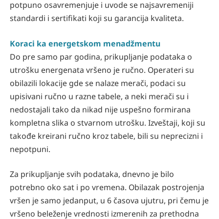
potpuno osavremenjuje i uvode se najsavremeniji
standardi i sertifikati koji su garancija kvaliteta.
Koraci ka energetskom menadžmentu
Do pre samo par godina, prikupljanje podataka o
utrošku energenata vršeno je ručno. Operateri su
obilazili lokacije gde se nalaze merači, podaci su
upisivani ručno u razne tabele, a neki merači su i
nedostajali tako da nikad nije uspešno formirana
kompletna slika o stvarnom utrošku. Izveštaji, koji su
takođe kreirani ručno kroz tabele, bili su neprecizni i
nepotpuni.
Za prikupljanje svih podataka, dnevno je bilo
potrebno oko sat i po vremena. Obilazak postrojenja
vršen je samo jedanput, u 6 časova ujutru, pri čemu je
vršeno beleženje vrednosti izmerenih za prethodna