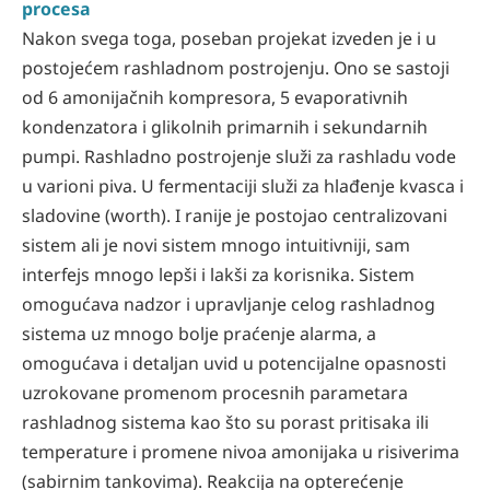
procesa
Nakon svega toga, poseban projekat izveden je i u
postojećem rashladnom postrojenju. Ono se sastoji
od 6 amonijačnih kompresora, 5 evaporativnih
kondenzatora i glikolnih primarnih i sekundarnih
pumpi. Rashladno postrojenje služi za rashladu vode
u varioni piva. U fermentaciji služi za hlađenje kvasca i
sladovine (worth). I ranije je postojao centralizovani
sistem ali je novi sistem mnogo intuitivniji, sam
interfejs mnogo lepši i lakši za korisnika. Sistem
omogućava nadzor i upravljanje celog rashladnog
sistema uz mnogo bolje praćenje alarma, a
omogućava i detaljan uvid u potencijalne opasnosti
uzrokovane promenom procesnih parametara
rashladnog sistema kao što su porast pritisaka ili
temperature i promene nivoa amonijaka u risiverima
(sabirnim tankovima). Reakcija na opterećenje