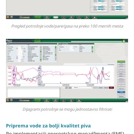
Pregled potrošnje vode/pare/gasa na preko 100 mernih mesta
Dijagrami potrošnje se mogu jednostavno filtrirati
Priprema vode za bolji kvalitet piva
Po implementaciji energetskog menadžmenta (EMS),