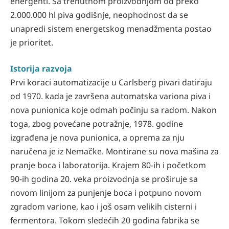
energenti. Sa trenutnom proizvodnjom od preko
2.000.000 hl piva godišnje, neophodnost da se
unapredi sistem energetskog menadžmenta postao
je prioritet.
Istorija razvoja
Prvi koraci automatizacije u Carlsberg pivari datiraju
od 1970. kada je završena automatska variona piva i
nova punionica koje odmah počinju sa radom. Nakon
toga, zbog povećane potražnje, 1978. godine
izgrađena je nova punionica, a oprema za nju
naručena je iz Nemačke. Montirane su nova mašina za
pranje boca i laboratorija. Krajem 80-ih i početkom
90-ih godina 20. veka proizvodnja se proširuje sa
novom linijom za punjenje boca i potpuno novom
zgradom varione, kao i još osam velikih cisterni i
fermentora. Tokom sledećih 20 godina fabrika se