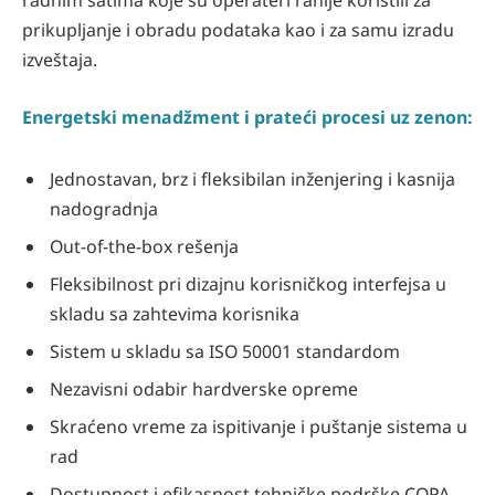
radnim satima koje su operateri ranije koristili za
prikupljanje i obradu podataka kao i za samu izradu
izveštaja.
Energetski menadžment i prateći procesi uz zenon:
Jednostavan, brz i fleksibilan inženjering i kasnija
nadogradnja
Out-of-the-box rešenja
Fleksibilnost pri dizajnu korisničkog interfejsa u
skladu sa zahtevima korisnika
Sistem u skladu sa ISO 50001 standardom
Nezavisni odabir hardverske opreme
Skraćeno vreme za ispitivanje i puštanje sistema u
rad
Dostupnost i efikasnost tehničke podrške COPA-