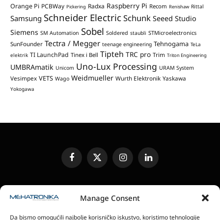
Raspberry Pi
Orange Pi
PCBWay
Radxa
Recom
Rittal
Pickering
Renishaw
Schneider Electric
Schunk
Samsung
Seeed Studio
Sobel
Siemens
STMicroelectronics
SM Automation
Soldered
staubli
Tectra / Megger
Tehnogama
SunFounder
teenage engineering
TeLa
Tipteh
TRC pro
TI LaunchPad
Trim
Tinex i Bell
elektrik
Triton Engineering
Uno-Lux Processing
UMBRAmatik
Unicom
URAM System
Weidmueller
VETS
Vesimpex
Wurth Elektronik
Yaskawa
Wago
Yokogawa
Facebook
X
Instagram
LinkedIn
(Twitter)
UREĐIVAČKA POLITIKA
KONTAKT
MEDIA KIT
Manage Consent
SLANJE JEDINICA ZA RECENZIJU
PRETPLATA
Da bismo omogućili najbolje korisničko iskustvo, koristimo tehnologije
ELEKTRONSKA IZDANJA
POLITIKA PRIVATNOSTI