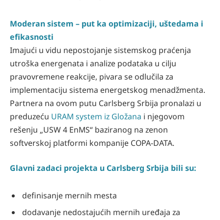
Moderan sistem – put ka optimizaciji, uštedama i
efikasnosti
Imajući u vidu nepostojanje sistemskog praćenja
utroška energenata i analize podataka u cilju
pravovremene reakcije, pivara se odlučila za
implementaciju sistema energetskog menadžmenta.
Partnera na ovom putu Carlsberg Srbija pronalazi u
preduzeću
URAM system iz Gložana
i njegovom
rešenju „USW 4 EnMS“ baziranog na zenon
softverskoj platformi kompanije COPA-DATA.
Glavni zadaci projekta u Carlsberg Srbija bili su:
definisanje mernih mesta
dodavanje nedostajućih mernih uređaja za