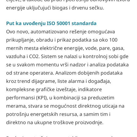
energije uključujući biogas i drvenu sečku.
Put ka uvođenju ISO 50001 standarda
Ovo novo, automatizovano rešenje omogućava
prikupljanje, obradu i prikaz podatka sa oko 100
mernih mesta električne energije, vode, pare, gasa,
vazduha i CO2. Sistem se nalazi u kontrolnoj sobi gde
se u svakom momentu vrši nadzor i analiza podataka
od strane operatera. Analizom dobijenih podataka
kroz trend dijagrame, liste alarma i događaja,
kompleksne grafičke izveštaje, indikatore
performansi (KPI), u kombinaciji sa preduzetim
merama, stvara se mogućnost direktnog uticaja na
potrošnju energetskih resursa, a samim tim i
direktno na ukupne troškove proizvodnje.