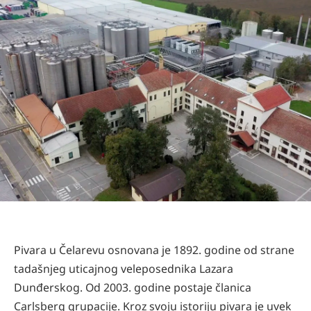
Pivara u Čelarevu osnovana je 1892. godine od strane
tadašnjeg uticajnog veleposednika Lazara
Dunđerskog. Od 2003. godine postaje članica
Carlsberg grupacije. Kroz svoju istoriju pivara je uvek