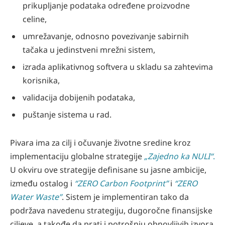
prikupljanje podataka određene proizvodne
celine,
umrežavanje, odnosno povezivanje sabirnih
tačaka u jedinstveni mrežni sistem,
izrada aplikativnog softvera u skladu sa zahtevima
korisnika,
validacija dobijenih podataka,
puštanje sistema u rad.
Pivara ima za cilj i očuvanje životne sredine kroz
implementaciju globalne strategije
„Zajedno
ka NULI“
.
U okviru ove strategije definisane su jasne ambicije,
između ostalog i
“ZERO Carbon Footprint”
i
“ZERO
Water Waste”
. Sistem je implementiran tako da
podržava navedenu strategiju, dugoročne finansijske
ciljeve, a takođe da prati i potrošnju obnovljivih izvora