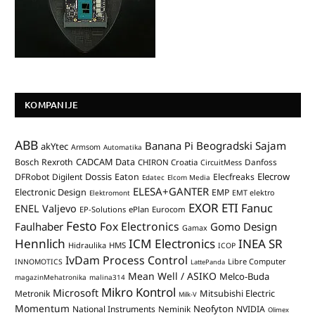
KOMPANIJE
ABB
Banana Pi
Beogradski Sajam
akYtec
Armsom
Automatika
CADCAM Data
Bosch Rexroth
Danfoss
CHIRON Croatia
CircuitMess
Dossis
Elecrow
DFRobot
Digilent
Eaton
Elecfreaks
Edatec
Elcom Media
ELESA+GANTER
Electronic Design
EMP
Elektromont
EMT elektro
EXOR ETI
Fanuc
ENEL Valjevo
EP-Solutions
ePlan
Eurocom
Festo
Fox Electronics
Faulhaber
Gomo Design
Gamax
Hennlich
ICM Electronics
INEA SR
Hidraulika
HMS
ICOP
IvDam Process Control
Libre Computer
INNOMOTICS
LattePanda
Mean Well / ASIKO
Melco-Buda
magazinMehatronika
malina314
Mikro Kontrol
Microsoft
Mitsubishi Electric
Metronik
Milk-V
Momentum
Neofyton
National Instruments
Neminik
NVIDIA
Olimex