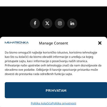
Facebook
X
Instagram
LinkedIn
(Twitter)
UREĐIVAČKA POLITIKA
KONTAKT
MEDIA KIT
Manage Consent
SLANJE JEDINICA ZA RECENZIJU
PRETPLATA
Da bismo omogućili najbolje korisničko iskustvo, koristimo tehnologije
ELEKTRONSKA IZDANJA
POLITIKA PRIVATNOSTI
kao što su kolačići da bismo obradili informacije o uređaju sa kojeg
POLITIKA KOLAČIĆA
pristupate sajtu, kao i informacije o posećivanju naših stranica.
Prihvatanje naše upotrebe ovih tehnologija znači da nam dozvoljavate da
obradimo ove podatke. Odbijanje ili kasnije opozivanje pristanka može
magazin Mehatronika - Agencija “Gomo Design”
dovesti do prestanka rada određenih funkcija sajta.
Stanoja Glavaša 37, 26300 Vršac, Serbia
+381 60 0171 273
© 2026 magazin Mehatronika by Gomo Design.
PRIHVATAM
Politika kolačića
Politika privatnosti