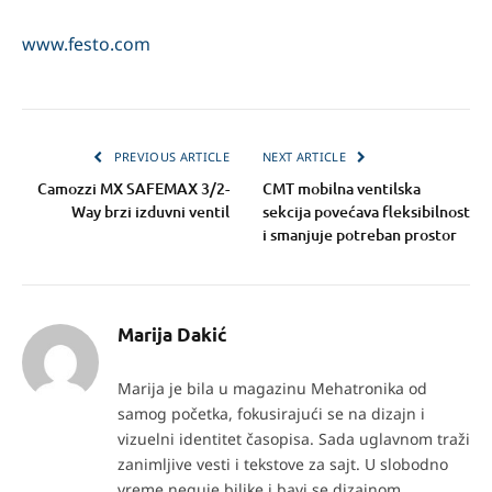
www.festo.com
PREVIOUS ARTICLE
NEXT ARTICLE
Camozzi MX SAFEMAX 3/2-
CMT mobilna ventilska
Way brzi izduvni ventil
sekcija povećava fleksibilnost
i smanjuje potreban prostor
Marija Dakić
Marija je bila u magazinu Mehatronika od
samog početka, fokusirajući se na dizajn i
vizuelni identitet časopisa. Sada uglavnom traži
zanimljive vesti i tekstove za sajt. U slobodno
vreme neguje biljke i bavi se dizajnom