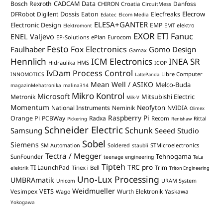
CADCAM Data
Bosch Rexroth
Danfoss
CHIRON Croatia
CircuitMess
Dossis
Elecrow
DFRobot
Digilent
Eaton
Elecfreaks
Edatec
Elcom Media
ELESA+GANTER
Electronic Design
EMP
Elektromont
EMT elektro
EXOR ETI
Fanuc
ENEL Valjevo
EP-Solutions
ePlan
Eurocom
Festo
Fox Electronics
Faulhaber
Gomo Design
Gamax
Hennlich
ICM Electronics
INEA SR
Hidraulika
HMS
ICOP
IvDam Process Control
Libre Computer
INNOMOTICS
LattePanda
Mean Well / ASIKO
Melco-Buda
magazinMehatronika
malina314
Mikro Kontrol
Microsoft
Mitsubishi Electric
Metronik
Milk-V
Momentum
Neofyton
National Instruments
Neminik
NVIDIA
Olimex
Raspberry Pi
Orange Pi
PCBWay
Radxa
Recom
Rittal
Pickering
Renishaw
Schneider Electric
Schunk
Samsung
Seeed Studio
Sobel
Siemens
STMicroelectronics
SM Automation
Soldered
staubli
Tectra / Megger
Tehnogama
SunFounder
teenage engineering
TeLa
Tipteh
TRC pro
TI LaunchPad
Trim
Tinex i Bell
elektrik
Triton Engineering
Uno-Lux Processing
UMBRAmatik
Unicom
URAM System
Weidmueller
VETS
Vesimpex
Wurth Elektronik
Yaskawa
Wago
Yokogawa