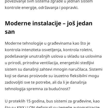
povezivanje svih sistema zgrade u jednan sistem
kontrole energije, održavanja i popravki.
Moderne instalacije – još jedan
san
Moderne tehnologije u građevinama kao što je
kontrola intenziteta osvetljenja, kontrola roletni,
podešavanje unutrašnjih uslova u skladu sa uslovima
u prirodi, prirodna ventilacija, energetski stedljivi
sistem su današnji zahtevi mnogin naručilaca. Sistemi
koji se danas proizvode su izuzetno fleksibilni mogu
zadovoljiti sve te potrebe, ali da li je današnja
tehnologija spremna za budućnost?
U proteklih 15 godina, bus sistemi za građevine, kao
što su KNX i LON definisali su temelje automatizacije