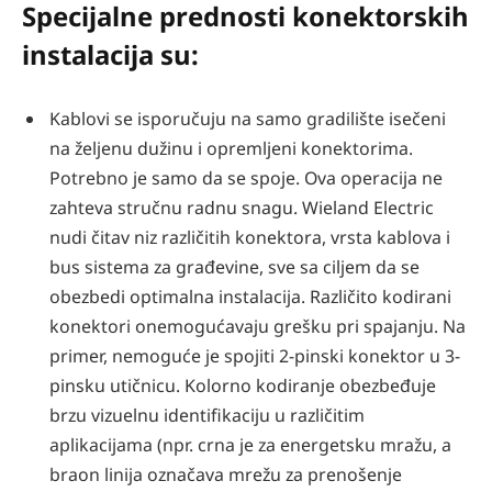
Specijalne prednosti konektorskih
instalacija su:
Kablovi se isporučuju na samo gradilište isečeni
na željenu dužinu i opremljeni konektorima.
Potrebno je samo da se spoje. Ova operacija ne
zahteva stručnu radnu snagu. Wieland Electric
nudi čitav niz različitih konektora, vrsta kablova i
bus sistema za građevine, sve sa ciljem da se
obezbedi optimalna instalacija. Različito kodirani
konektori onemogućavaju grešku pri spajanju. Na
primer, nemoguće je spojiti 2-pinski konektor u 3-
pinsku utičnicu. Kolorno kodiranje obezbeđuje
brzu vizuelnu identifikaciju u različitim
aplikacijama (npr. crna je za energetsku mražu, a
braon linija označava mrežu za prenošenje