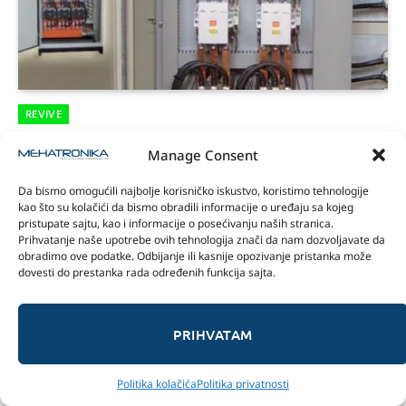
REVIVE
Sukcesivno zaletanje elektromotora
Manage Consent
Sponzor:
12/03/2026
Da bismo omogućili najbolje korisničko iskustvo, koristimo tehnologije
kao što su kolačići da bismo obradili informacije o uređaju sa kojeg
pristupate sajtu, kao i informacije o posećivanju naših stranica.
Prihvatanje naše upotrebe ovih tehnologija znači da nam dozvoljavate da
obradimo ove podatke. Odbijanje ili kasnije opozivanje pristanka može
dovesti do prestanka rada određenih funkcija sajta.
PRIHVATAM
Politika kolačića
Politika privatnosti