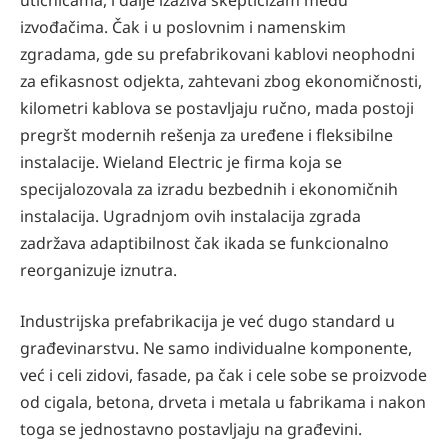
izvođačima. Čak i u poslovnim i namenskim
zgradama, gde su prefabrikovani kablovi neophodni
za efikasnost odjekta, zahtevani zbog ekonomičnosti,
kilometri kablova se postavljaju ručno, mada postoji
pregršt modernih rešenja za uređene i fleksibilne
instalacije. Wieland Electric je firma koja se
specijalozovala za izradu bezbednih i ekonomičnih
instalacija. Ugradnjom ovih instalacija zgrada
zadržava adaptibilnost čak ikada se funkcionalno
reorganizuje iznutra.
Industrijska prefabrikacija je već dugo standard u
građevinarstvu. Ne samo individualne komponente,
već i celi zidovi, fasade, pa čak i cele sobe se proizvode
od cigala, betona, drveta i metala u fabrikama i nakon
toga se jednostavno postavljaju na građevini.