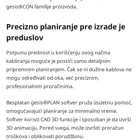
gesis®CON familije proizvoda.
Precizno planiranje pre izrade je
preduslov
Potpunu prednost u korišćenju ovog načina
kabliranja moguće je postići samo detaljnim
pripremnim planiranjem. Čak se ni dužine kablova ne
mogu određivati od oka, već preciznim,
profesionalnim proračinima.
Besplatan gesis®PLAN softver pruža izuzetnu pomoć,
omogućavajući planiranje za minimalno vreme.
Softver koristi CAD 3D funkcije i sposoban je da izvrši
3D animaciju. Pored svega, može izvršiti proračun
troškova i oblikovati porudžbinu.