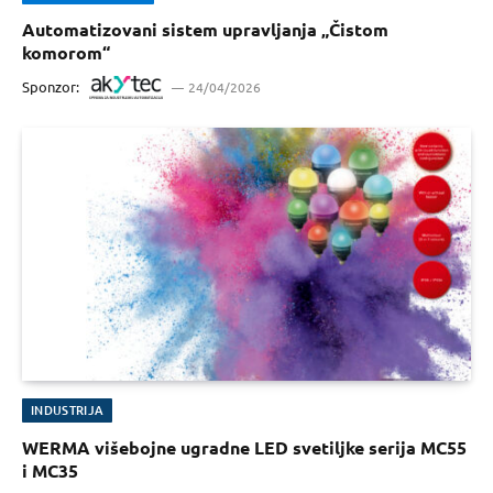
Automatizovani sistem upravljanja „Čistom
komorom“
Sponzor:
24/04/2026
INDUSTRIJA
WERMA višebojne ugradne LED svetiljke serija MC55
i MC35