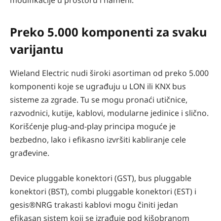
modifikacije u prostoru i nameni.
Preko 5.000 komponenti za svaku
varijantu
Wieland Electric nudi široki asortiman od preko 5.000
komponenti koje se ugrađuju u LON ili KNX bus
sisteme za zgrade. Tu se mogu pronaći utičnice,
razvodnici, kutije, kablovi, modularne jedinice i slično.
Korišćenje plug-and-play principa moguće je
bezbedno, lako i efikasno izvršiti kabliranje cele
građevine.
Device pluggable konektori (GST), bus pluggable
konektori (BST), combi pluggable konektori (EST) i
gesis®NRG trakasti kablovi mogu činiti jedan
efikasan sistem koji se izrađuje pod kišobranom