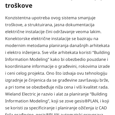
troškove
Konzistentna upotreba ovog sistema smanjuje
troškove, a struktuirana, jasna dokumentacija
električne instalacije čini održavanje veoma lakim.
Konektorske električne instalacije se baziraju na
modernim metodama planiranja današnjih arhitekata
i elektro inženjera. Sve više arhitekata koristi “Building
Information Modeling” kako bi obezbedio pouzdane i
koordinisane informacije o građevini, rokovima izrade
i ceni celog projekta. Ono što izdvaja ovu tehnologiju
izgradnje je činjenica da se građevine završavaju brže,
a pri tome se obezbeđuje niža cena i viši kvalitet rada.
Wieland Electric je razvio i alat za planiranje “Building
Information Modeling”, koji se zove gesis®PLAN, i koji
se koristi za specificiranje i planiranje ožičenja iz CAD
fajla građevine. gesis®PLAN automatski proverava