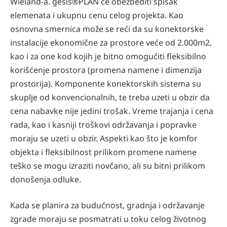
Wieland-a. gesis®PLAN će obezbediti spisak
elemenata i ukupnu cenu celog projekta. Kao
osnovna smernica može se reći da su konektorske
instalacije ekonomične za prostore veće od 2.000m2,
kao i za one kod kojih je bitno omogućiti fleksibilno
korišćenje prostora (promena namene i dimenzija
prostorija). Komponente konektorskih sistema su
skuplje od konvencionalnih, te treba uzeti u obzir da
cena nabavke nije jedini trošak. Vreme trajanja i cena
rada, kao i kasniji troškovi održavanja i popravke
moraju se uzeti u obzir. Aspekti kao što je komfor
objekta i fleksibilnost prilikom promene namene
teško se mogu izraziti novčano, ali su bitni prilikom
donošenja odluke.
Kada se planira za budućnost, gradnja i održavanje
zgrade moraju se posmatrati u toku celog životnog