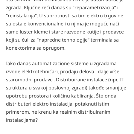
zgrada. Ključne reči danas su “reparametrizacija” i
“reinstalacija”. U suprotnosti sa tim elektro trgovine
su ostale konvencionalne i u njima je moguće naći
samo luster kleme i stare razvodne kutije i prodavce
koji su čuli za “napredne tehnologije” terminala sa
konektorima sa oprugom.
Iako danas automatizacione sisteme u zgradama
izvode elektrotehničari, prodaju delova i dalje vrše
staromodni prodavci. Distribuirane instalace (npr. IT
struktura u svakoj poslovnoj zgradi) takođe smanjuje
upotrebu prostora i količinu kabliranja. Što onda
distributeri elektro instalacija, potaknuti istim
primerom, ne krenu ka realnim distribuiranim
instalacijama?