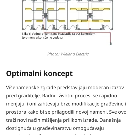
Photo: Wieland Electric
Optimalni koncept
Višenamenske zgrade predstavljaju moderan izazov
pred graditelje. Radni i životni procesi se rapidno
menjaju, i oni zahtevaju brze modifikacije građevine i
prostora kako bi se prilagodili novoj nameni. Sve ovo
traži novi način mišljenja prilikom izrade. Današnja
dostignuća u građevinarstvu omogućavaju