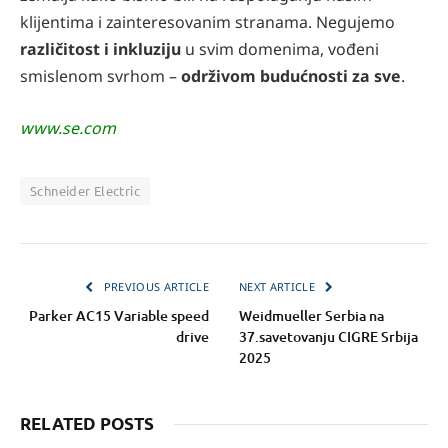
klijentima i zainteresovanim stranama. Negujemo
različitost i inkluziju
u svim domenima, vođeni
smislenom svrhom –
održivom budućnosti za sve
.
www.se.com
Schneider Electric
PREVIOUS ARTICLE
NEXT ARTICLE
Parker AC15 Variable speed
Weidmueller Serbia na
drive
37.savetovanju CIGRE Srbija
2025
RELATED POSTS