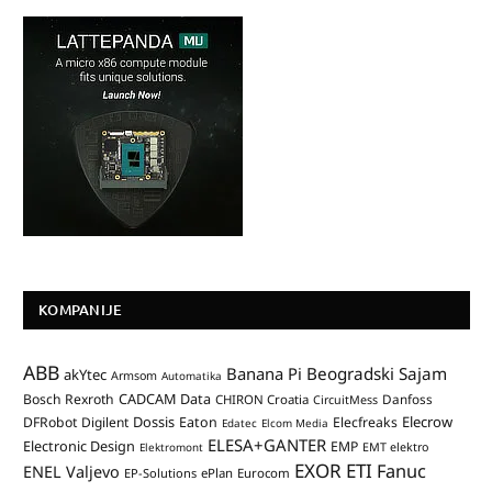
KOMPANIJE
ABB
Banana Pi
Beogradski Sajam
akYtec
Armsom
Automatika
CADCAM Data
Bosch Rexroth
Danfoss
CHIRON Croatia
CircuitMess
Dossis
Elecrow
DFRobot
Digilent
Eaton
Elecfreaks
Edatec
Elcom Media
ELESA+GANTER
Electronic Design
EMP
Elektromont
EMT elektro
EXOR ETI
Fanuc
ENEL Valjevo
EP-Solutions
ePlan
Eurocom