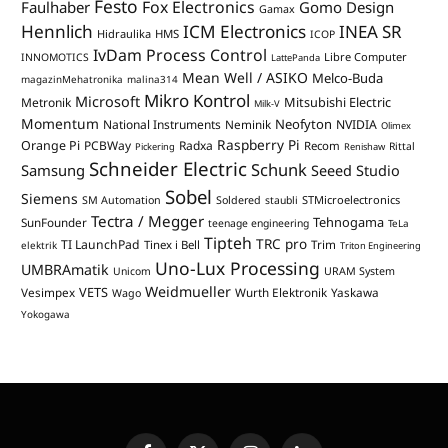
Festo
Fox Electronics
Faulhaber
Gomo Design
Gamax
Hennlich
ICM Electronics
INEA SR
Hidraulika
HMS
ICOP
IvDam Process Control
Libre Computer
INNOMOTICS
LattePanda
Mean Well / ASIKO
Melco-Buda
magazinMehatronika
malina314
Mikro Kontrol
Microsoft
Mitsubishi Electric
Metronik
Milk-V
Momentum
Neofyton
National Instruments
Neminik
NVIDIA
Olimex
Raspberry Pi
Orange Pi
PCBWay
Radxa
Recom
Rittal
Pickering
Renishaw
Schneider Electric
Schunk
Samsung
Seeed Studio
Sobel
Siemens
STMicroelectronics
SM Automation
Soldered
staubli
Tectra / Megger
Tehnogama
SunFounder
teenage engineering
TeLa
Tipteh
TRC pro
TI LaunchPad
Trim
Tinex i Bell
elektrik
Triton Engineering
Uno-Lux Processing
UMBRAmatik
Unicom
URAM System
Weidmueller
VETS
Vesimpex
Wurth Elektronik
Yaskawa
Wago
Yokogawa