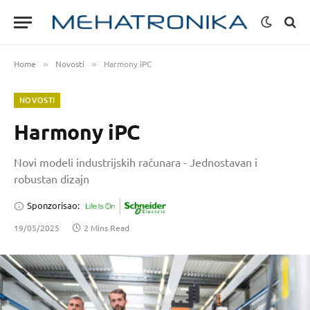
Home
Novosti
Harmony iPC
»
»
NOVOSTI
Harmony iPC
Novi modeli industrijskih računara - Jednostavan i
robustan dizajn
Sponzorisao:
19/05/2025
2 Mins Read