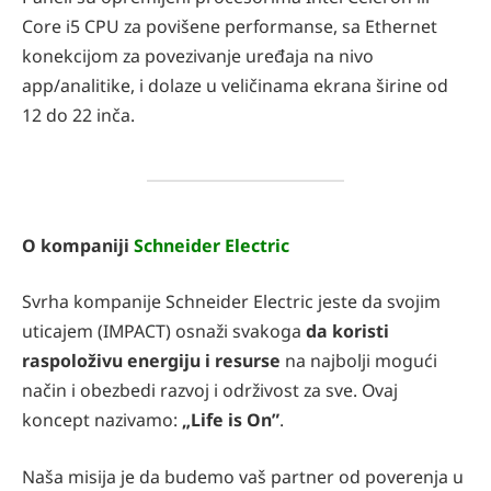
Core i5 CPU za povišene performanse, sa Ethernet
konekcijom za povezivanje uređaja na nivo
app/analitike, i dolaze u veličinama ekrana širine od
12 do 22 inča.
O kompaniji
Schneider Electric
Svrha kompanije Schneider Electric jeste da svojim
uticajem (IMPACT) osnaži svakoga
da koristi
raspoloživu energiju i resurse
na najbolji mogući
način i obezbedi razvoj i održivost za sve. Ovaj
koncept nazivamo:
„Life is On”
.
Naša misija je da budemo vaš partner od poverenja u