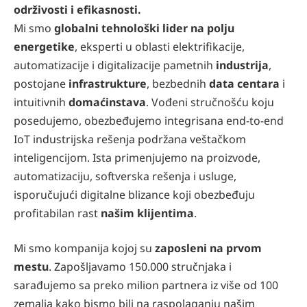
održivosti i efikasnosti.
Mi smo
globalni tehnološki lider na polju
energetike
, eksperti u oblasti elektrifikacije,
automatizacije i digitalizacije pametnih
industrija
,
postojane
infrastrukture
, bezbednih
data centara
i
intuitivnih
domaćinstava
. Vođeni stručnošću koju
posedujemo, obezbeđujemo integrisana end-to-end
IoT industrijska rešenja podržana veštačkom
inteligencijom. Ista primenjujemo na proizvode,
automatizaciju, softverska rešenja i usluge,
isporučujući digitalne blizance koji obezbeđuju
profitabilan rast
našim klijentima
.
Mi smo kompanija kojoj su
zaposleni na prvom
mestu
. Zapošljavamo 150.000 stručnjaka i
sarađujemo sa preko milion partnera iz više od 100
zemalja kako bismo bili na raspolaganju našim