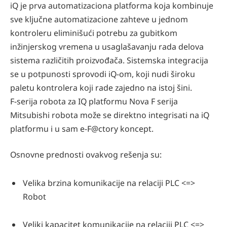
iQ je prva automatizaciona platforma koja kombinuje
sve ključne automatizacione zahteve u jednom
kontroleru eliminišući potrebu za gubitkom
inžinjerskog vremena u usaglašavanju rada delova
sistema različitih proizvođača. Sistemska integracija
se u potpunosti sprovodi iQ-om, koji nudi široku
paletu kontrolera koji rade zajedno na istoj šini.
F-serija robota za IQ platformu Nova F serija
Mitsubishi robota može se direktno integrisati na iQ
platformu i u sam e-F@ctory koncept.
Osnovne prednosti ovakvog rešenja su:
Velika brzina komunikacije na relaciji PLC <=>
Robot
Veliki kapacitet komunikacije na relaciji PLC <=>