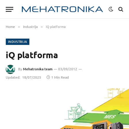
Home
Industrija
iQ platforma
»
»
INDUSTRIJA
iQ platforma
By
Mehatronika team
03/09/2012
Updated:
18/07/2025
1 Min Read