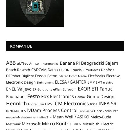
KOMPANIJE
ABB
Banana Pi
Beogradski Sajam
akYtec
Armsom
Automatika
CADCAM Data
Bosch Rexroth
Danfoss
CHIRON Croatia
CircuitMess
Dossis
Elecrow
DFRobot
Digilent
Eaton
Elecfreaks
Edatec
Elcom Media
ELESA+GANTER
Electronic Design
EMP
Elektromont
EMT elektro
EXOR ETI
Fanuc
ENEL Valjevo
EP-Solutions
ePlan
Eurocom
Festo
Fox Electronics
Faulhaber
Gomo Design
Gamax
Hennlich
ICM Electronics
INEA SR
Hidraulika
HMS
ICOP
IvDam Process Control
Libre Computer
INNOMOTICS
LattePanda
Mean Well / ASIKO
Melco-Buda
magazinMehatronika
malina314
Mikro Kontrol
Microsoft
Mitsubishi Electric
Metronik
Milk-V