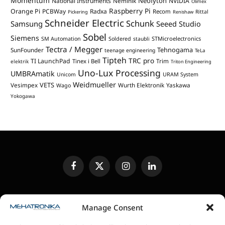
Momentum
Neofyton
National Instruments
Neminik
NVIDIA
Olimex
Raspberry Pi
Orange Pi
PCBWay
Radxa
Recom
Rittal
Pickering
Renishaw
Schneider Electric
Schunk
Samsung
Seeed Studio
Sobel
Siemens
STMicroelectronics
SM Automation
Soldered
staubli
Tectra / Megger
Tehnogama
SunFounder
teenage engineering
TeLa
Tipteh
TRC pro
TI LaunchPad
Trim
Tinex i Bell
elektrik
Triton Engineering
Uno-Lux Processing
UMBRAmatik
Unicom
URAM System
Weidmueller
VETS
Vesimpex
Wurth Elektronik
Yaskawa
Wago
Yokogawa
Facebook
X
Instagram
LinkedIn
(Twitter)
UREĐIVAČKA POLITIKA
KONTAKT
MEDIA KIT
Manage Consent
SLANJE JEDINICA ZA RECENZIJU
PRETPLATA