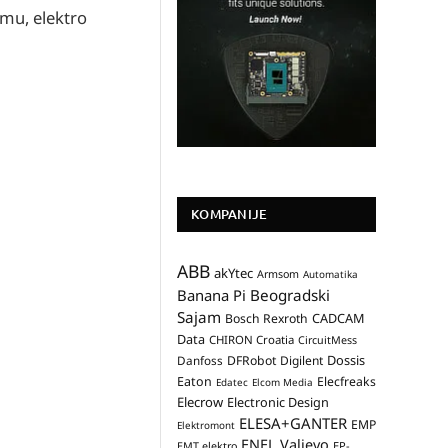
emu, elektro
KOMPANIJE
ABB
akYtec
Armsom
Automatika
Banana Pi
Beogradski
Sajam
CADCAM
Bosch Rexroth
Data
CHIRON Croatia
CircuitMess
Dossis
Danfoss
DFRobot
Digilent
Eaton
Elecfreaks
Edatec
Elcom Media
Elecrow
Electronic Design
ELESA+GANTER
EMP
Elektromont
ENEL Valjevo
EP-
EMT elektro