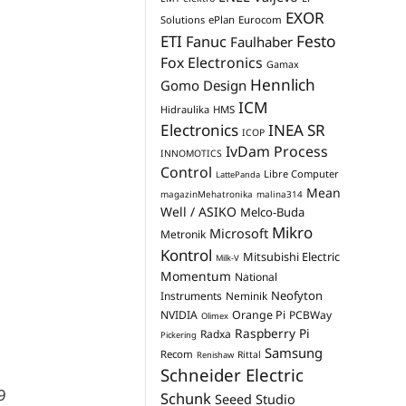
EXOR
Solutions
ePlan
Eurocom
Festo
ETI
Fanuc
Faulhaber
Fox Electronics
Gamax
Hennlich
Gomo Design
ICM
Hidraulika
HMS
Electronics
INEA SR
ICOP
IvDam Process
INNOMOTICS
Control
Libre Computer
LattePanda
Mean
magazinMehatronika
malina314
Well / ASIKO
Melco-Buda
Mikro
Microsoft
Metronik
Kontrol
Mitsubishi Electric
Milk-V
Momentum
National
Neofyton
Instruments
Neminik
NVIDIA
Orange Pi
PCBWay
Olimex
Raspberry Pi
Radxa
Pickering
Samsung
Recom
Rittal
Renishaw
Schneider Electric
9
Schunk
Seeed Studio