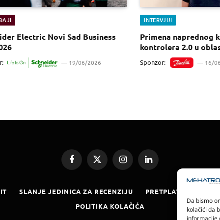
ĐAJI
INTERVJUI
ider Electric Novi Sad Business
Primena naprednog 
026
kontrolera 2.0 u obla
r:
Sponzor:
19/06/2026
16/0
Facebook
X
Instagram
LinkedIn
(Twitter)
IT
SLANJE JEDINICA ZA RECENZIJU
PRETPLATA
ELEKT
Da bismo omo
POLITIKA KOLAČIĆA
kolačići da 
informacije 