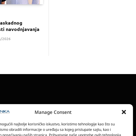
kaskadnog
sti navodnjavanja
6/2026
Manage Consent
RONSKA IZDANJA
POLITIKA PRIVATNOSTI
gućili najbolje korisničko iskustvo, koristimo tehnologije kao što su
bismo obradili informacije o uređaju sa kojeg pristupate sajtu, kao i
o posećivanju naših stranica. Prihvatanje naše upotrebe ovih tehnologija