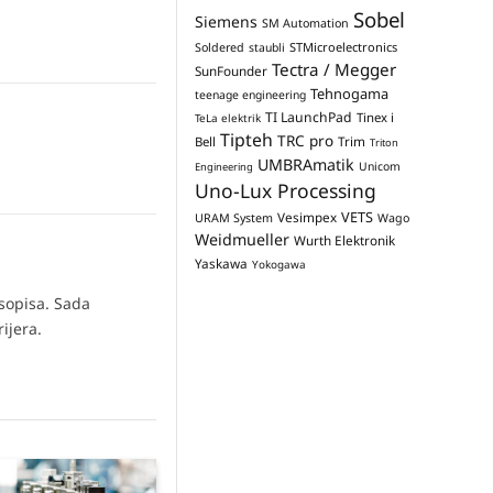
Sobel
Siemens
SM Automation
STMicroelectronics
Soldered
staubli
Tectra / Megger
SunFounder
Tehnogama
teenage engineering
TI LaunchPad
Tinex i
TeLa elektrik
Tipteh
TRC pro
Trim
Bell
Triton
UMBRAmatik
Unicom
Engineering
Uno-Lux Processing
VETS
Vesimpex
URAM System
Wago
Weidmueller
Wurth Elektronik
Yaskawa
Yokogawa
asopisa. Sada
ijera.