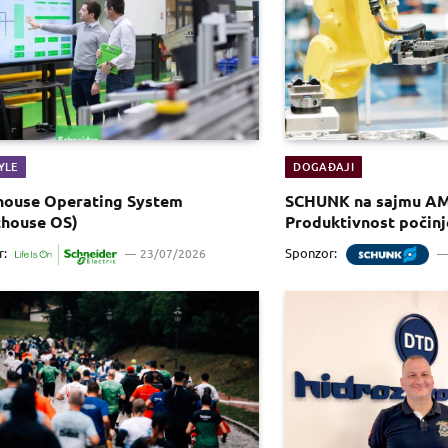
YLE
DOGAĐAJI
house Operating System
SCHUNK na sajmu AM
thouse OS)
Produktivnost počinj
r:
Sponzor:
23/07/2026