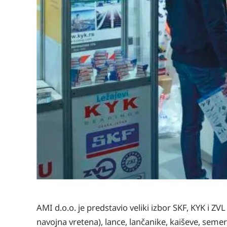
AMI d.o.o. je predstavio veliki izbor SKF, KYK i ZVL
navojna vretena), lance, lančanike, kaiševe, semeri