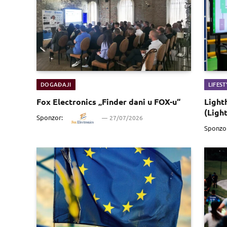
DOGAĐAJI
LIFEST
Fox Electronics „Finder dani u FOX-u“
Light
(Ligh
Sponzor:
27/07/2026
Sponzo