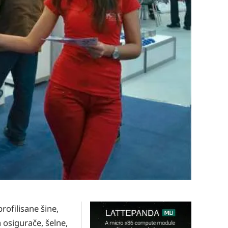
profilisane šine,
a osigurače, šelne,