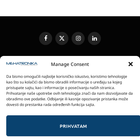
Facebook
X
Instagram
LinkedIn
(Twitter)
UREĐIVAČKA POLITIKA
KONTAKT
MEDIA KIT
Manage Consent
SLANJE JEDINICA ZA RECENZIJU
PRETPLATA
Da bismo omogućili najbolje korisničko iskustvo, koristimo tehnologije
ELEKTRONSKA IZDANJA
POLITIKA PRIVATNOSTI
kao što su kolačići da bismo obradili informacije o uređaju sa kojeg
POLITIKA KOLAČIĆA
pristupate sajtu, kao i informacije o posećivanju naših stranica.
Prihvatanje naše upotrebe ovih tehnologija znači da nam dozvoljavate da
obradimo ove podatke. Odbijanje ili kasnije opozivanje pristanka može
magazin Mehatronika - Agencija “Gomo Design”
dovesti do prestanka rada određenih funkcija sajta.
Stanoja Glavaša 37, 26300 Vršac, Serbia
+381 60 0171 273
© 2026 magazin Mehatronika by Gomo Design.
PRIHVATAM