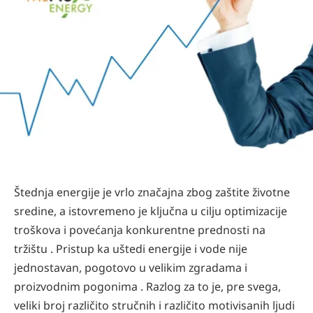
Štednja energije je vrlo značajna zbog zaštite životne
sredine, a istovremeno je ključna u cilju optimizacije
troškova i povećanja konkurentne prednosti na
tržištu . Pristup ka uštedi energije i vode nije
jednostavan, pogotovo u velikim zgradama i
proizvodnim pogonima . Razlog za to je, pre svega,
veliki broj različito stručnih i različito motivisanih ljudi