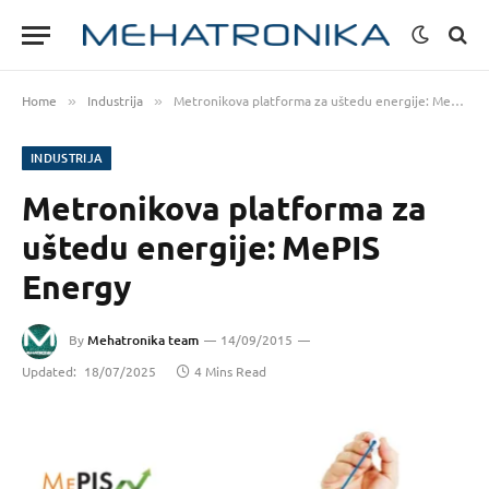
Home
Industrija
Metronikova platforma za uštedu energije: MePIS Energy
»
»
INDUSTRIJA
Metronikova platforma za
uštedu energije: MePIS
Energy
By
Mehatronika team
14/09/2015
Updated:
18/07/2025
4 Mins Read