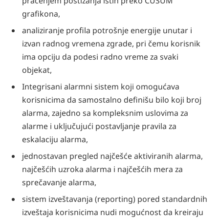
praćenjem postizanja istih preko CUSUM
grafikona,
analiziranje profila potrošnje energije unutar i
izvan radnog vremena zgrade, pri čemu korisnik
ima opciju da podesi radno vreme za svaki
objekat,
Integrisani alarmni sistem koji omogućava
korisnicima da samostalno definišu bilo koji broj
alarma, zajedno sa kompleksnim uslovima za
alarme i uključujući postavljanje pravila za
eskalaciju alarma,
jednostavan pregled najčešće aktiviranih alarma,
najčešćih uzroka alarma i najčešćih mera za
sprečavanje alarma,
sistem izveštavanja (reporting) pored standardnih
izveštaja korisnicima nudi mogućnost da kreiraju