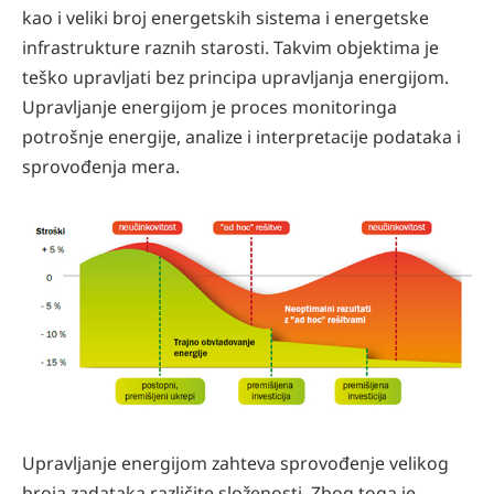
kao i veliki broj energetskih sistema i energetske
infrastrukture raznih starosti. Takvim objektima je
teško upravljati bez principa upravljanja energijom.
Upravljanje energijom je proces monitoringa
potrošnje energije, analize i interpretacije podataka i
sprovođenja mera.
Upravljanje energijom zahteva sprovođenje velikog
broja zadataka različite složenosti. Zbog toga je