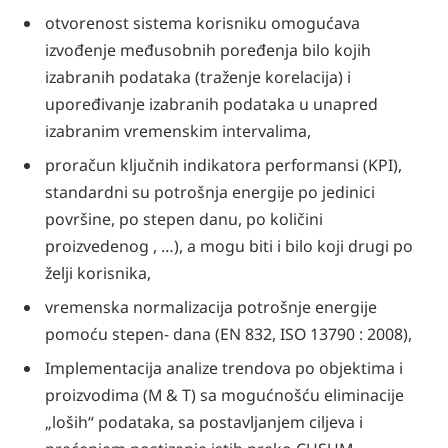
otvorenost sistema korisniku omogućava
izvođenje međusobnih poređenja bilo kojih
izabranih podataka (traženje korelacija) i
upoređivanje izabranih podataka u unapred
izabranim vremenskim intervalima,
proračun ključnih indikatora performansi (KPI),
standardni su potrošnja energije po jedinici
površine, po stepen danu, po količini
proizvedenog , …), a mogu biti i bilo koji drugi po
želji korisnika,
vremenska normalizacija potrošnje energije
pomoću stepen- dana (EN 832, ISO 13790 : 2008),
Implementacija analize trendova po objektima i
proizvodima (M & T) sa mogućnošću eliminacije
„loših“ podataka, sa postavljanjem ciljeva i