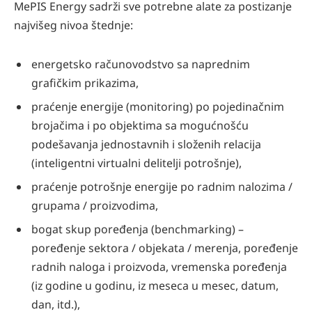
MePIS Energy sadrži sve potrebne alate za postizanje
najvišeg nivoa štednje:
energetsko računovodstvo sa naprednim
grafičkim prikazima,
praćenje energije (monitoring) po pojedinačnim
brojačima i po objektima sa mogućnošću
podešavanja jednostavnih i složenih relacija
(inteligentni virtualni delitelji potrošnje),
praćenje potrošnje energije po radnim nalozima /
grupama / proizvodima,
bogat skup poređenja (benchmarking) –
poređenje sektora / objekata / merenja, poređenje
radnih naloga i proizvoda, vremenska poređenja
(iz godine u godinu, iz meseca u mesec, datum,
dan, itd.),