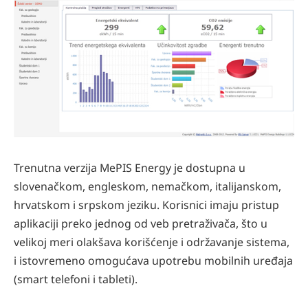
Trenutna verzija MePIS Energy je dostupna u
slovenačkom, engleskom, nemačkom, italijanskom,
hrvatskom i srpskom jeziku. Korisnici imaju pristup
aplikaciji preko jednog od veb pretraživača, što u
velikoj meri olakšava korišćenje i održavanje sistema,
i istovremeno omogućava upotrebu mobilnih uređaja
(smart telefoni i tableti).