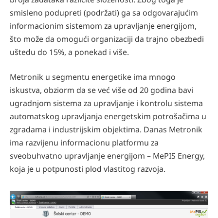
smisleno podupreti (podržati) ga sa odgovarajućim
informacionim sistemom za upravljanje energijom,
što može da omogući organizaciji da trajno obezbedi
uštedu do 15%, a ponekad i više.
Metronik u segmentu energetike ima mnogo
iskustva, obziorm da se već više od 20 godina bavi
ugradnjom sistema za upravljanje i kontrolu sistema
automatskog upravljanja energetskim potrošačima u
zgradama i industrijskim objektima. Danas Metronik
ima razvijenu informacionu platformu za
sveobuhvatno upravljanje energijom – MePIS Energy,
koja je u potpunosti plod vlastitog razvoja.