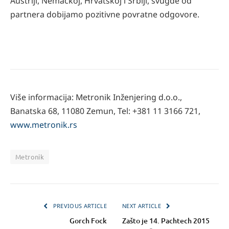
Austriji, Nemačkoj, Hrvatskoj i Srbiji, svugde od
partnera dobijamo pozitivne povratne odgovore.
Više informacija: Metronik Inženjering d.o.o.,
Banatska 68, 11080 Zemun, Tel: +381 11 3166 721,
www.metronik.rs
Metronik
PREVIOUS ARTICLE
NEXT ARTICLE
Gorch Fock
Zašto je 14. Pachtech 2015