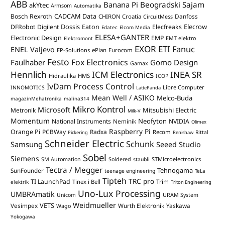
ABB
Banana Pi
Beogradski Sajam
akYtec
Armsom
Automatika
CADCAM Data
Bosch Rexroth
Danfoss
CHIRON Croatia
CircuitMess
Dossis
Elecrow
DFRobot
Digilent
Eaton
Elecfreaks
Edatec
Elcom Media
ELESA+GANTER
Electronic Design
EMP
Elektromont
EMT elektro
EXOR ETI
Fanuc
ENEL Valjevo
EP-Solutions
ePlan
Eurocom
Festo
Fox Electronics
Faulhaber
Gomo Design
Gamax
Hennlich
ICM Electronics
INEA SR
Hidraulika
HMS
ICOP
IvDam Process Control
Libre Computer
INNOMOTICS
LattePanda
Mean Well / ASIKO
Melco-Buda
magazinMehatronika
malina314
Mikro Kontrol
Microsoft
Mitsubishi Electric
Metronik
Milk-V
Momentum
Neofyton
National Instruments
Neminik
NVIDIA
Olimex
Raspberry Pi
Orange Pi
PCBWay
Radxa
Recom
Rittal
Pickering
Renishaw
Schneider Electric
Schunk
Samsung
Seeed Studio
Sobel
Siemens
STMicroelectronics
SM Automation
Soldered
staubli
Tectra / Megger
Tehnogama
SunFounder
teenage engineering
TeLa
Tipteh
TRC pro
TI LaunchPad
Trim
Tinex i Bell
elektrik
Triton Engineering
Uno-Lux Processing
UMBRAmatik
Unicom
URAM System
Weidmueller
VETS
Vesimpex
Wurth Elektronik
Yaskawa
Wago
Yokogawa