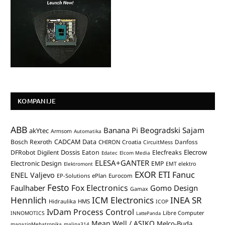
KOMPANIJE
ABB
Banana Pi
Beogradski Sajam
akYtec
Armsom
Automatika
CADCAM Data
Bosch Rexroth
Danfoss
CHIRON Croatia
CircuitMess
Dossis
Elecrow
DFRobot
Digilent
Eaton
Elecfreaks
Edatec
Elcom Media
ELESA+GANTER
Electronic Design
EMP
Elektromont
EMT elektro
EXOR ETI
Fanuc
ENEL Valjevo
EP-Solutions
ePlan
Eurocom
Festo
Fox Electronics
Faulhaber
Gomo Design
Gamax
Hennlich
ICM Electronics
INEA SR
Hidraulika
HMS
ICOP
IvDam Process Control
Libre Computer
INNOMOTICS
LattePanda
Mean Well / ASIKO
Melco-Buda
magazinMehatronika
malina314