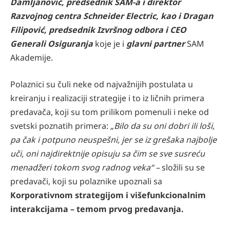
Damljanović, predsednik SAM-a i direktor
Razvojnog centra Schneider Electric, kao i Dragan
Filipović, predsednik Izvršnog odbora i CEO
Generali Osiguranja
koje je i
glavni partner
SAM
Akademije.
Polaznici su čuli neke od najvažnijih postulata u
kreiranju i realizaciji strategije i to iz ličnih primera
predavača, koji su tom prilikom pomenuli i neke od
svetski poznatih primera:
„Bilo da su oni dobri ili loši,
pa čak i potpuno neuspešni, jer se iz grešaka najbolje
uči, oni najdirektnije opisuju sa čim se sve susreću
menadžeri tokom svog radnog veka“ –
složili su se
predavači, koji su polaznike upoznali sa
Korporativnom strategijom i višefunkcionalnim
interakcijama – temom prvog predavanja.