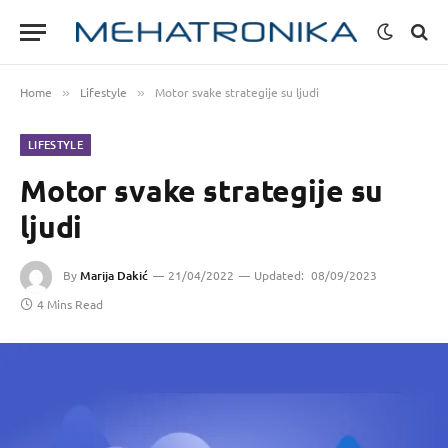
Home
Lifestyle
Motor svake strategije su ljudi
»
»
LIFESTYLE
Motor svake strategije su
ljudi
By
Marija Dakić
21/04/2022
Updated:
08/09/2023
4 Mins Read