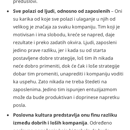
preduslovi.
Sve polazi od ljudi, odnosno od zaposlenih
– Oni
su karika od koje sve polazi i ulaganje u njih od
velikog je značaja za svaku kompaniju. Tim koji je
motivisan i ima slobodu, kreće se napred, daje
rezultate i preko zadatih okvira. Ljudi, zaposleni
jedino prave razliku, jer i kada su od starta
postavljene dobre strategije, loš tim ih nikada
neće dobro primeniti, dok će čak i loše strategije
dobar tim promeniti, unaprediti i kompaniju voditi
ka uspehu. Zato nikada ne treba štedeti na
zaposlenima. Jedino tim ispunjen entuzijazmom
može da bude produktivan i doprinese napretku
posla.
Poslovna kultura predstavlja onu finu razliku
između dobrih i loših kompanija
. Određeno