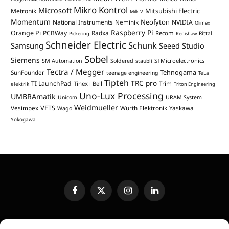
Mikro Kontrol
Microsoft
Mitsubishi Electric
Metronik
Milk-V
Momentum
Neofyton
National Instruments
Neminik
NVIDIA
Olimex
Raspberry Pi
Orange Pi
PCBWay
Radxa
Recom
Rittal
Pickering
Renishaw
Schneider Electric
Schunk
Samsung
Seeed Studio
Sobel
Siemens
STMicroelectronics
SM Automation
Soldered
staubli
Tectra / Megger
Tehnogama
SunFounder
teenage engineering
TeLa
Tipteh
TRC pro
TI LaunchPad
Trim
Tinex i Bell
elektrik
Triton Engineering
Uno-Lux Processing
UMBRAmatik
Unicom
URAM System
Weidmueller
VETS
Vesimpex
Wurth Elektronik
Yaskawa
Wago
Yokogawa
Facebook
X
Instagram
LinkedIn
(Twitter)
UREĐIVAČKA POLITIKA
KONTAKT
MEDIA KIT