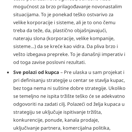
mogućnost za brzo prilagođavanje novonastalim
situacijama. To je ponekad teško ostvarivo za
velike korporacije i sisteme, ali je to ono čemu
treba da teže, da, plastično objašnjavajući,
nateraju slona (korporacije, velike kompanije,
sisteme…) da se kreće kao vidra. Da pliva brzo i
vešto izbegava prepreke. To je današnji imperativ i
od toga zavise poslovni rezultati.
Sve polazi od kupca
– Pre ulaska u sam projekat i
pri definisanju strategije u centar se stavlja kupac,
bez toga nema ni suštine dobre strategije. Ukoliko
se temeljno ne ispita tržište teško će se adekvatno
odgovoriti na zadati cilj. Polazeći od želja kupaca u
strategiju se uključuje ispitivanje tržišta,
konkurencije, ponude, kanala prodaje,
uključivanje partnera, komercijalna politika,