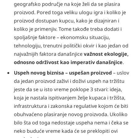
geografsko područje na koje želi da se plasira
proizvod. Pored toga veliku ulogu igra i koliko je
proizvod dostupan kupcu, kako je dizajniran i
koliko je primenjiv. Tome takođe treba dodati i
spoljašnje faktore – ekonomsku situaciju,
tehnologiju, trenutni politički okvir i kao jedan od
najvažnijih faktora današnjice
važnost ekologije,
odnosno održivost kao imperativ današnjice
.
Uspeh novog biznisa – uspešan proizvod
– uslov
da jedan proizvod zaživi i doživi uspeh na tržištu
jeste da se u isto vreme poklope 3 stvari: ideja,
koja je nastala ispitivanjem želje kupaca i tržišta,
infrastruktura i zakonska regulative kojom će biti
obuhvaćeno plasiranje novog proizvoda. Ukoliko
bilo šta od toga nedostaje uspeha nema i čeka se
neko buduće vreme kada će se preklopiti ovi