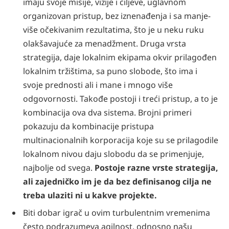
imaju svoje misije, vizije i ciljeve, uglavnom
organizovan pristup, bez iznenađenja i sa manje-
više očekivanim rezultatima, što je u neku ruku
olakšavajuće za menadžment. Druga vrsta
strategija, daje lokalnim ekipama okvir prilagođen
lokalnim tržištima, sa puno slobode, što ima i
svoje prednosti ali i mane i mnogo više
odgovornosti. Takođe postoji i treći pristup, a to je
kombinacija ova dva sistema. Brojni primeri
pokazuju da kombinacije pristupa
multinacionalnih korporacija koje su se prilagodile
lokalnom nivou daju slobodu da se primenjuje,
najbolje od svega.
Postoje razne vrste strategija,
ali zajedničko im je da bez definisanog cilja ne
treba ulaziti ni u kakve projekte.
Biti dobar igrač u ovim turbulentnim vremenima
često podrazumeva agilnost, odnosno našu