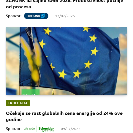
SCHUNK na sajmu AMB 2026: Produktivnost počinje
od procesa
Sponzor:
13/07/2026
EKOLOGIJA
Očekuje se rast globalnih cena energije od 24% ove
godine
Sponzor:
09/07/2026