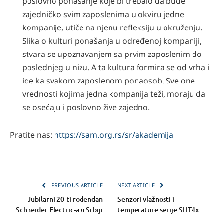
poslovno ponašanje koje bi trebalo da bude
zajedničko svim zaposlenima u okviru jedne
kompanije, utiče na njenu refleksiju u okruženju.
Slika o kulturi ponašanja u određenoj kompaniji,
stvara se upoznavanjem sa prvim zaposlenim do
poslednjeg u nizu. A ta kultura formira se od vrha i
ide ka svakom zaposlenom ponaosob. Sve one
vrednosti kojima jedna kompanija teži, moraju da
se osećaju i poslovno žive zajedno.
Pratite nas:
https://sam.org.rs/sr/akademija
PREVIOUS ARTICLE
NEXT ARTICLE
Jubilarni 20-ti rođendan
Senzori vlažnosti i
Schneider Electric-a u Srbiji
temperature serije SHT4x