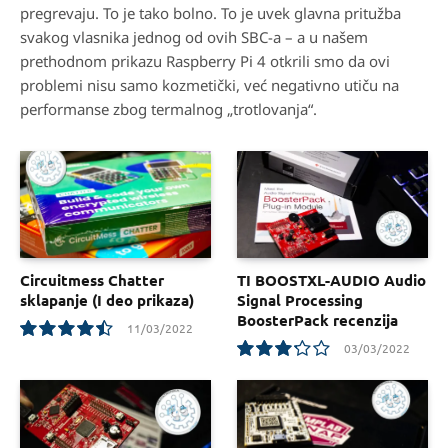
pregrevaju. To je tako bolno. To je uvek glavna pritužba
svakog vlasnika jednog od ovih SBC-a – a u našem
prethodnom prikazu Raspberry Pi 4 otkrili smo da ovi
problemi nisu samo kozmetički, već negativno utiču na
performanse zbog termalnog „trotlovanja“.
Circuitmess Chatter
TI BOOSTXL-AUDIO Audio
sklapanje (I deo prikaza)
Signal Processing
BoosterPack recenzija
11/03/2022
03/03/2022
9.0
6.5