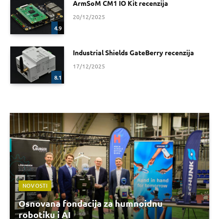
ArmSoM CM1 IO Kit recenzija
20/12/2025
4.9
Industrial Shields GateBerry recenzija
17/12/2025
8.1
NOVOSTI
Osnovana fondacija za humnoidnu
robotiku i AI