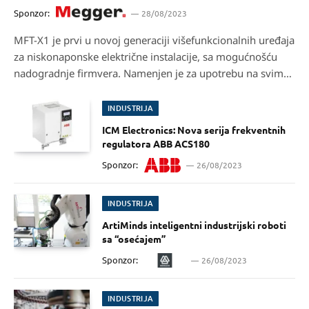
Sponzor:
28/08/2023
MFT-X1 je prvi u novoj generaciji višefunkcionalnih uređaja
za niskonaponske električne instalacije, sa mogućnošću
nadogradnje firmvera. Namenjen je za upotrebu na svim
niskonaponskim električnim instalacijama, uključujući
tačke punjenja EV i kućne solarne sisteme.
INDUSTRIJA
ICM Electronics: Nova serija frekventnih
regulatora ABB ACS180
Sponzor:
26/08/2023
INDUSTRIJA
ArtiMinds inteligentni industrijski roboti
sa “osećajem”
Sponzor:
26/08/2023
INDUSTRIJA