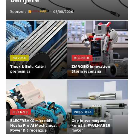
Sponzor:
05/08/2026
NOVOSTI
RECENZIJE
Tinex & Bell: Kaišni
ZMROBO Innovation
prenosnici
Storm recenzija
RECENZIJE
INDUSTRIJA
ELECFREAKS micro:bit
Gde je sve moguće
Nezha Pro AI Mechanical
koristiti FAULHABER
Power Kit recenzija
motor