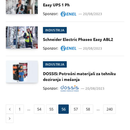
Easy UPS 1 Ph
Sponzor:
20/08/2023
INDUSTRIJA
Schneider Electric Phaseo Easy ABL2
Sponzor:
20/08/2023
INDUSTRIJA
DOSSIS: Potrošni materijali za tehniku
doziranja i mešanja
Sponzor:
20/08/2023
Previous
…
…
1
54
55
56
57
58
240
Next