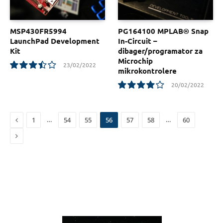
MSP430FR5994
PG164100 MPLAB® Snap
LaunchPad Development
In-Circuit –
Kit
dibager/programator za
Microchip
23/02/2022
mikrokontrolere
7.0
20/02/2022
8.0
Previous
…
…
1
54
55
56
57
58
60
Next