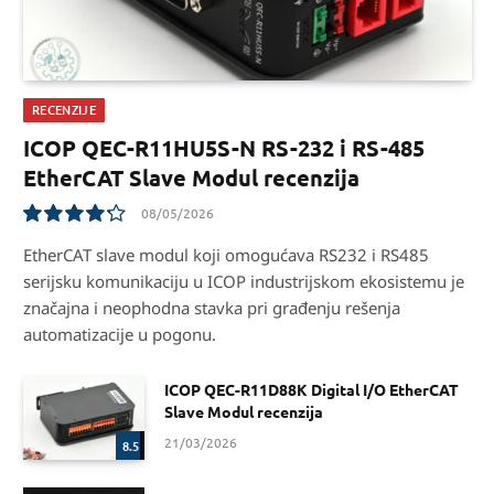
RECENZIJE
ICOP QEC-R11HU5S-N RS-232 i RS-485
EtherCAT Slave Modul recenzija
08/05/2026
8.5
EtherCAT slave modul koji omogućava RS232 i RS485
serijsku komunikaciju u ICOP industrijskom ekosistemu je
značajna i neophodna stavka pri građenju rešenja
automatizacije u pogonu.
ICOP QEC-R11D88K Digital I/O EtherCAT
Slave Modul recenzija
21/03/2026
8.5