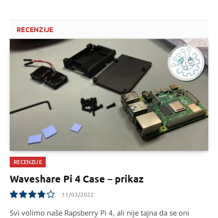
RECENZIJE
RECENZIJE
Waveshare Pi 4 Case – prikaz
11/03/2022
7.5
Svi volimo naše Rapsberry Pi 4, ali nije tajna da se oni