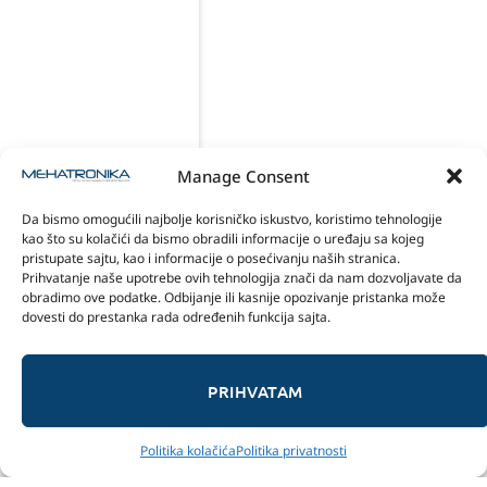
Manage Consent
Da bismo omogućili najbolje korisničko iskustvo, koristimo tehnologije
kao što su kolačići da bismo obradili informacije o uređaju sa kojeg
pristupate sajtu, kao i informacije o posećivanju naših stranica.
Prihvatanje naše upotrebe ovih tehnologija znači da nam dozvoljavate da
obradimo ove podatke. Odbijanje ili kasnije opozivanje pristanka može
dovesti do prestanka rada određenih funkcija sajta.
PRIHVATAM
Politika kolačića
Politika privatnosti