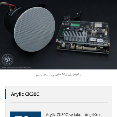
photo: magazin Mehatronika
Arylic CK30C
Arylic CK30C se lako integriše u