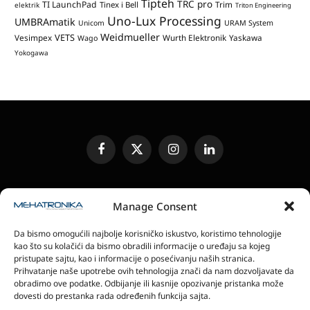
Tipteh
TRC pro
TI LaunchPad
Trim
Tinex i Bell
elektrik
Triton Engineering
Uno-Lux Processing
UMBRAmatik
Unicom
URAM System
Weidmueller
VETS
Vesimpex
Wurth Elektronik
Yaskawa
Wago
Yokogawa
Facebook
X
Instagram
LinkedIn
(Twitter)
UREĐIVAČKA POLITIKA
KONTAKT
MEDIA KIT
Manage Consent
SLANJE JEDINICA ZA RECENZIJU
PRETPLATA
Da bismo omogućili najbolje korisničko iskustvo, koristimo tehnologije
ELEKTRONSKA IZDANJA
POLITIKA PRIVATNOSTI
kao što su kolačići da bismo obradili informacije o uređaju sa kojeg
POLITIKA KOLAČIĆA
pristupate sajtu, kao i informacije o posećivanju naših stranica.
Prihvatanje naše upotrebe ovih tehnologija znači da nam dozvoljavate da
obradimo ove podatke. Odbijanje ili kasnije opozivanje pristanka može
magazin Mehatronika - Agencija “Gomo Design”
dovesti do prestanka rada određenih funkcija sajta.
Stanoja Glavaša 37, 26300 Vršac, Serbia