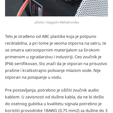
photo: magazin Mehatronika
Telo je izrađeno od ABC plastike koja je potpuno
reciklabilna, a pri tome je veoma otporna na vatru, te
se smatra vatrootpornim materijalom sa širokom
primenom u zgradarstvu i industriji. Ceo zvučnik je
IP66 sertifikovan, što znači da je otporan na prisustvo
prašine i kratkotrajno polivanje mlazom vode. Nije
otporan na potapanje u vodu.
Pre postavljanja, potrebno je ožičiti zvučnik audio
kablom. U zavisnosti od dužine kabla, da ne bi došlo
do osetnog gubitka u kvalitetu signala potrebno je
koristiti provodnike 18AWG (0,75 mm2) za dužine do 3