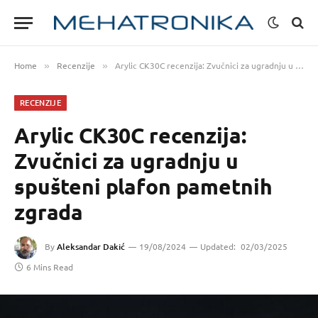
Home
Recenzije
Arylic CK30C recenzija: Zvučnici za ugradnju u spušteni plafon pametnih zgrada
»
»
RECENZIJE
Arylic CK30C recenzija:
Zvučnici za ugradnju u
spušteni plafon pametnih
zgrada
By
Aleksandar Dakić
19/08/2024
Updated:
02/03/2025
6 Mins Read