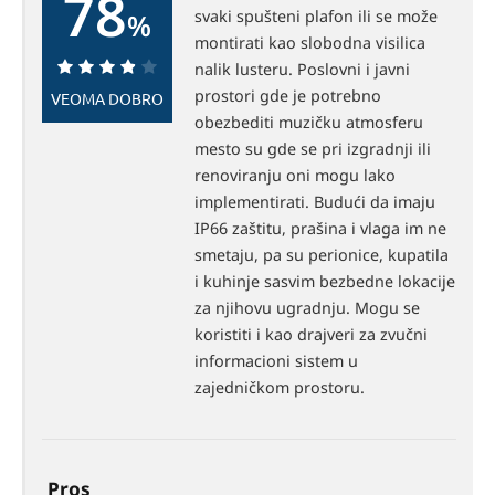
78
svaki spušteni plafon ili se može
%
montirati kao slobodna visilica
nalik lusteru. Poslovni i javni
78%
prostori gde je potrebno
VEOMA DOBRO
obezbediti muzičku atmosferu
mesto su gde se pri izgradnji ili
renoviranju oni mogu lako
implementirati. Budući da imaju
IP66 zaštitu, prašina i vlaga im ne
smetaju, pa su perionice, kupatila
i kuhinje sasvim bezbedne lokacije
za njihovu ugradnju. Mogu se
koristiti i kao drajveri za zvučni
informacioni sistem u
zajedničkom prostoru.
Pros