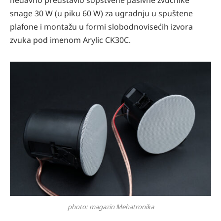
snage 30 W (u piku 60 W) za ugradnju u spuštene
plafone i montažu u formi slobodnovisećih izvora
zvuka pod imenom Arylic CK30C.
photo: magazin Mehatronika