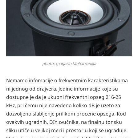
photo: magazin Mehatronika
Nemamo infomacije o frekventnim karakteristikama
ni jednog od drajvera. Jedine informacije koje su
dostupne je da je ukupni frekventni opseg 216-25
kHz, pri čemu nije navedeno koliko dB je uzeto za
dozvoljeno slabljenje prilikom procene opsega. Kod
ovakvih ugradnih, DIY zvučnika, na finalnu tonsku
sliku utiče u velikoj meri i prostor u koji se ugrađuje.