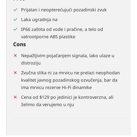
Prijatan i neopterećujući pozadinski zvuk
Laka ugradnja na
IP66 zaštita od vode i pračine, a telo od
vatrootporne ABS plastike
Cons
Nepažljivim pojačanjem signala, lako ulaze u
distroziju
Zvučna slika ni za mrvicu ne prelazi neophodan
kvalitet javnog pozadinskog ozvučenja, bar da
ima mrvicu rezerve Hi-Fi dinamike
Cena od $129 po jedinici je kontroverzna, ali
želimo da verujemo u nju