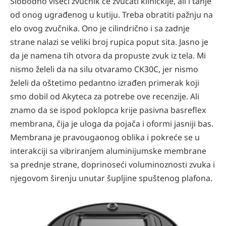
Slobodno viseći zvučnik će zvučati kliničkije, ali i tanje
od onog ugrađenog u kutiju. Treba obratiti pažnju na
elo ovog zvučnika. Ono je cilindrično i sa zadnje
strane nalazi se veliki broj rupica poput sita. Jasno je
da je namena tih otvora da propuste zvuk iz tela. Mi
nismo želeli da na silu otvaramo CK30C, jer nismo
želeli da oštetimo pedantno izrađen primerak koji
smo dobil od Akyteca za potrebe ove recenzije. Ali
znamo da se ispod poklopca krije pasivna basreflex
membrana, čija je uloga da pojača i oformi jasniji bas.
Membrana je pravougaonog oblika i pokreće se u
interakciji sa vibriranjem aluminijumske membrane
sa prednje strane, doprinoseći voluminoznosti zvuka i
njegovom širenju unutar šupljine spuštenog plafona.