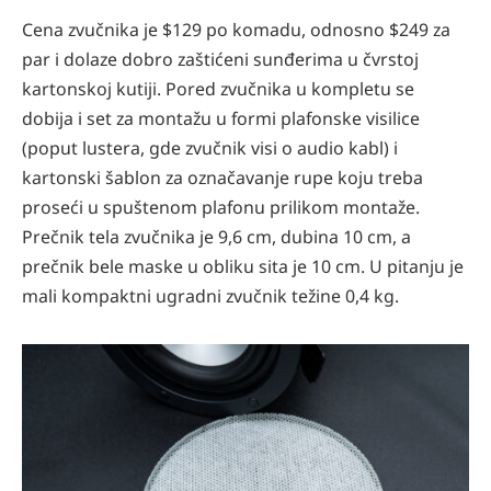
Cena zvučnika je $129 po komadu, odnosno $249 za
par i dolaze dobro zaštićeni sunđerima u čvrstoj
kartonskoj kutiji. Pored zvučnika u kompletu se
dobija i set za montažu u formi plafonske visilice
(poput lustera, gde zvučnik visi o audio kabl) i
kartonski šablon za označavanje rupe koju treba
proseći u spuštenom plafonu prilikom montaže.
Prečnik tela zvučnika je 9,6 cm, dubina 10 cm, a
prečnik bele maske u obliku sita je 10 cm. U pitanju je
mali kompaktni ugradni zvučnik težine 0,4 kg.