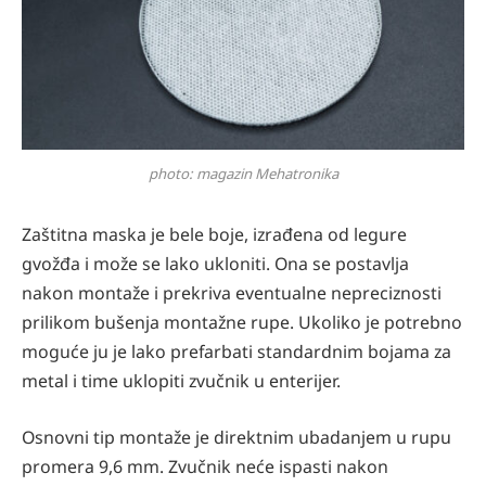
photo: magazin Mehatronika
Zaštitna maska je bele boje, izrađena od legure
gvožđa i može se lako ukloniti. Ona se postavlja
nakon montaže i prekriva eventualne nepreciznosti
prilikom bušenja montažne rupe. Ukoliko je potrebno
moguće ju je lako prefarbati standardnim bojama za
metal i time uklopiti zvučnik u enterijer.
Osnovni tip montaže je direktnim ubadanjem u rupu
promera 9,6 mm. Zvučnik neće ispasti nakon