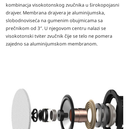
kombinacja visokotonskog zvučnika u širokopojasni
drajver. Membrana drajvera je aluminijumska,
slobodnoviseća na gumenim obujmicama sa
prečnikom od 3″. U njegovom centru nalazi se
visokotonski tviter zvučnik čije se telo ne pomera
zajedno sa aluminijumskom membranom.