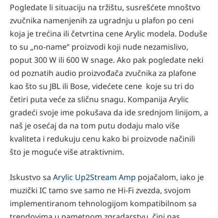
Pogledate li situaciju na tržištu, susrešćete mnoštvo
zvučnika namenjenih za ugradnju u plafon po ceni
koja je trećina ili četvrtina cene Arylic modela. Doduše
to su „no-name“ proizvodi koji nude nezamislivo,
poput 300 W ili 600 W snage. Ako pak pogledate neki
od poznatih audio proizvođača zvučnika za plafone
kao što su JBL ili Bose, videćete cene koje su tri do
četiri puta veće za sličnu snagu. Kompanija Arylic
gradeći svoje ime pokušava da ide srednjom linijom, a
naš je osećaj da na tom putu dodaju malo više
kvaliteta i redukuju cenu kako bi proizvode načinili
što je moguće više atraktivnim.
Iskustvo sa
Arylic Up2Stream Amp
pojačalom, iako je
muzički IC tamo sve samo ne Hi-Fi zvezda, svojom
implementiranom tehnologijom kompatibilnom sa
trendovima u pametnom zgradarstvu, čini nas