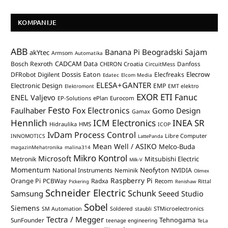
KOMPANIJE
ABB
Banana Pi
Beogradski Sajam
akYtec
Armsom
Automatika
CADCAM Data
Bosch Rexroth
Danfoss
CHIRON Croatia
CircuitMess
Dossis
Elecrow
DFRobot
Digilent
Eaton
Elecfreaks
Edatec
Elcom Media
ELESA+GANTER
Electronic Design
EMP
Elektromont
EMT elektro
EXOR ETI
Fanuc
ENEL Valjevo
EP-Solutions
ePlan
Eurocom
Festo
Fox Electronics
Faulhaber
Gomo Design
Gamax
Hennlich
ICM Electronics
INEA SR
Hidraulika
HMS
ICOP
IvDam Process Control
Libre Computer
INNOMOTICS
LattePanda
Mean Well / ASIKO
Melco-Buda
magazinMehatronika
malina314
Mikro Kontrol
Microsoft
Mitsubishi Electric
Metronik
Milk-V
Momentum
Neofyton
National Instruments
Neminik
NVIDIA
Olimex
Raspberry Pi
Orange Pi
PCBWay
Radxa
Recom
Rittal
Pickering
Renishaw
Schneider Electric
Schunk
Samsung
Seeed Studio
Sobel
Siemens
STMicroelectronics
SM Automation
Soldered
staubli
Tectra / Megger
Tehnogama
SunFounder
teenage engineering
TeLa