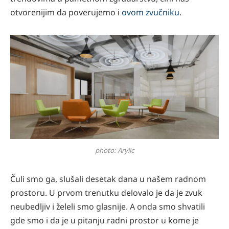
otvorenijim da poverujemo i
ovom zvučniku
.
photo: Arylic
Čuli smo ga, slušali desetak dana u našem radnom
prostoru. U prvom trenutku delovalo je da je zvuk
neubedljiv i želeli smo glasnije. A onda smo shvatili
gde smo i da je u pitanju radni prostor u kome je