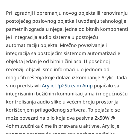
Pri izgradnji i opremanju novog objekta ili renoviranju
postojećeg poslovnog objetka i uvođenju tehnologije
pametnih zgrada u njega, jedna od bitnih komponenti
je i integracija audio sistema u postojeću
automatizaciju objekta. Mrežno povezivanje i
integracija sa postojećim sistemom automatizacije
objekta jedan je od bitnih činilaca. U posebnoj
recenziji objavili smo informaciju o jednom od
mogućih rešenja koje dolaze iz kompanije Arylic. Tada
smo predstavili
Arylic Up2Stream Amp
pojačalo sa
integrisanim bežičnim komunikacijama i mogućnošću
kontrolisanja audio slike u većem broju prostorija
korišćenjem prilagođenog softvera. To pojačalo se
može povezati na bilo koja dva pasivna 2x50W @
4ohm zvučnika čime ih pretvara u aktivne. Arylic je
nedavno predstavio sopstvene pasivne zvučnike