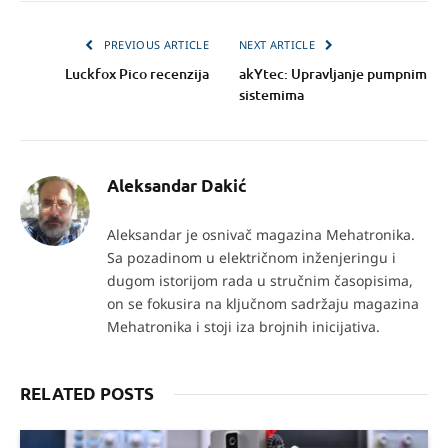
PREVIOUS ARTICLE
NEXT ARTICLE
Luckfox Pico recenzija
akYtec: Upravljanje pumpnim
sistemima
Aleksandar Dakić
Aleksandar je osnivač magazina Mehatronika.
Sa pozadinom u električnom inženjeringu i
dugom istorijom rada u stručnim časopisima,
on se fokusira na ključnom sadržaju magazina
Mehatronika i stoji iza brojnih inicijativa.
RELATED POSTS