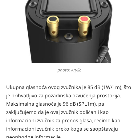
photo: Arylic
Ukupna glasnoća ovog zvučnika je 85 dB (1W/1m), što
je prihvatljivo za pozadinska ozvučenja prostorija.
Maksimalna glasnoća je 96 dB (SPL1m), pa
zaključujemo da je ovaj zvučnik odličan i kao
informacioni zvučnik za prenos glasa, recimo kao
informacioni zvučnik preko koga se saopštavaju
neophodne informacije.