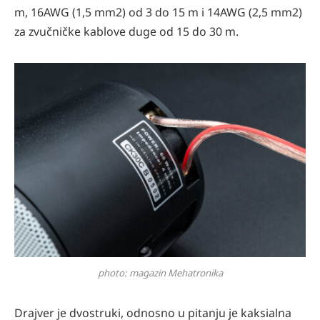
m, 16AWG (1,5 mm2) od 3 do 15 m i 14AWG (2,5 mm2)
za zvučničke kablove duge od 15 do 30 m.
photo: magazin Mehatronika
Drajver je dvostruki, odnosno u pitanju je kaksialna