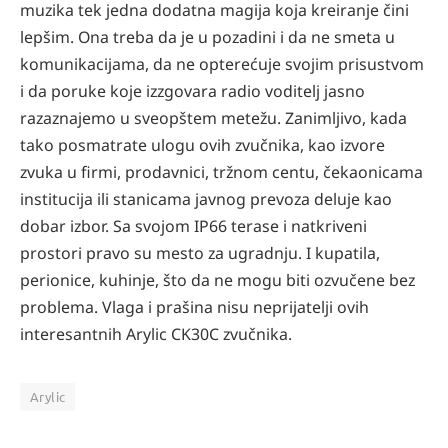
muzika tek jedna dodatna magija koja kreiranje čini
lepšim. Ona treba da je u pozadini i da ne smeta u
komunikacijama, da ne opterećuje svojim prisustvom
i da poruke koje izzgovara radio voditelj jasno
razaznajemo u sveopštem metežu. Zanimljivo, kada
tako posmatrate ulogu ovih zvučnika, kao izvore
zvuka u firmi, prodavnici, tržnom centu, čekaonicama
institucija ili stanicama javnog prevoza deluje kao
dobar izbor. Sa svojom IP66 terase i natkriveni
prostori pravo su mesto za ugradnju. I kupatila,
perionice, kuhinje, što da ne mogu biti ozvučene bez
problema. Vlaga i prašina nisu neprijatelji ovih
interesantnih Arylic CK30C zvučnika.
Arylic