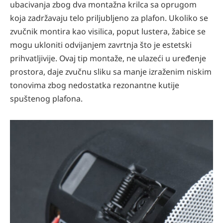
ubacivanja zbog dva montažna krilca sa oprugom
koja zadržavaju telo priljubljeno za plafon. Ukoliko se
zvučnik montira kao visilica, poput lustera, žabice se
mogu ukloniti odvijanjem zavrtnja što je estetski
prihvatljivije. Ovaj tip montaže, ne ulazeći u uređenje
prostora, daje zvučnu sliku sa manje izraženim niskim
tonovima zbog nedostatka rezonantne kutije
spuštenog plafona.