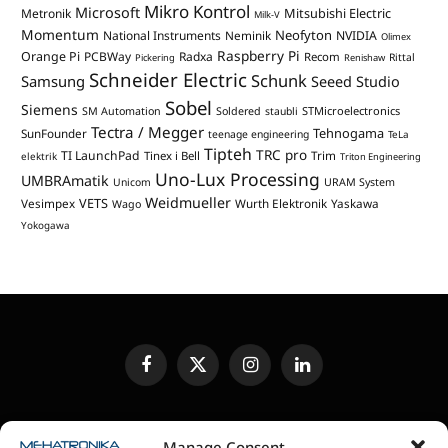
Mikro Kontrol
Microsoft
Mitsubishi Electric
Metronik
Milk-V
Momentum
Neofyton
National Instruments
Neminik
NVIDIA
Olimex
Raspberry Pi
Orange Pi
PCBWay
Radxa
Recom
Rittal
Pickering
Renishaw
Schneider Electric
Schunk
Samsung
Seeed Studio
Sobel
Siemens
STMicroelectronics
SM Automation
Soldered
staubli
Tectra / Megger
Tehnogama
SunFounder
teenage engineering
TeLa
Tipteh
TRC pro
TI LaunchPad
Trim
Tinex i Bell
elektrik
Triton Engineering
Uno-Lux Processing
UMBRAmatik
Unicom
URAM System
Weidmueller
VETS
Vesimpex
Wurth Elektronik
Yaskawa
Wago
Yokogawa
Facebook
X
Instagram
LinkedIn
(Twitter)
UREĐIVAČKA POLITIKA
KONTAKT
MEDIA KIT
Manage Consent