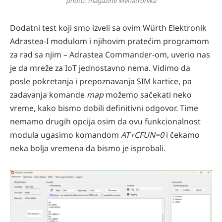
photo: magazine Mehatronika
Dodatni test koji smo izveli sa ovim Würth Elektronik
Adrastea-I modulom i njihovim pratećim programom
za rad sa njim – Adrastea Commander-om, uverio nas
je da mreže za IoT jednostavno nema. Vidimo da
posle pokretanja i prepoznavanja SIM kartice, pa
zadavanja komande
map
možemo sačekati neko
vreme, kako bismo dobili definitivni odgovor. Time
nemamo drugih opcija osim da ovu funkcionalnost
modula ugasimo komandom
AT+CFUN=0
i čekamo
neka bolja vremena da bismo je isprobali.