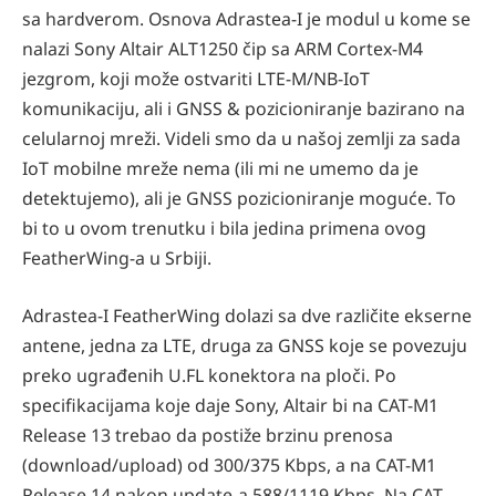
sa hardverom. Osnova Adrastea-I je modul u kome se
nalazi Sony Altair ALT1250 čip sa ARM Cortex-M4
jezgrom, koji može ostvariti LTE-M/NB-IoT
komunikaciju, ali i GNSS & pozicioniranje bazirano na
celularnoj mreži. Videli smo da u našoj zemlji za sada
IoT mobilne mreže nema (ili mi ne umemo da je
detektujemo), ali je GNSS pozicioniranje moguće. To
bi to u ovom trenutku i bila jedina primena ovog
FeatherWing-a u Srbiji.
Adrastea-I FeatherWing dolazi sa dve različite ekserne
antene, jedna za LTE, druga za GNSS koje se povezuju
preko ugrađenih U.FL konektora na ploči. Po
specifikacijama koje daje Sony, Altair bi na CAT-M1
Release 13 trebao da postiže brzinu prenosa
(download/upload) od 300/375 Kbps, a na CAT-M1
Release 14 nakon update-a 588/1119 Kbps. Na CAT-