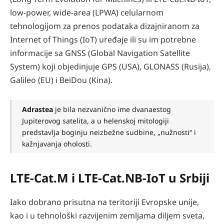
low-power, wide-area (LPWA) celularnom
tehnologijom za prenos podataka dizajniranom za
Internet of Things (IoT) uređaje ili su im potrebne
informacije sa GNSS (Global Navigation Satellite
System) koji objedinjuje GPS (USA), GLONASS (Rusija),
Galileo (EU) i BeiDou (Kina).
Adrastea
je bila nezvanično ime dvanaestog
Jupiterovog satelita, a u helenskoj mitologiji
predstavlja boginju neizbežne sudbine, „nužnosti“ i
kažnjavanja oholosti.
LTE-Cat.M i LTE-Cat.NB-IoT u Srbiji
Iako dobrano prisutna na teritoriji Evropske unije,
kao i u tehnološki razvijenim zemljama diljem sveta,