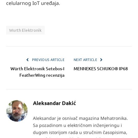
celularnog IoT uređaja.
Wurth Elektronik
PREVIOUS ARTICLE
NEXT ARTICLE
Würth Elektronik Setebos-I
MENNEKES SCHUKO® IP68
FeatherWing recenzija
Aleksandar Dakić
Aleksandar je osnivač magazina Mehatronika.
Sa pozadinom u električnom inženjeringu i
dugom istorijom rada u stručnim časopisima,