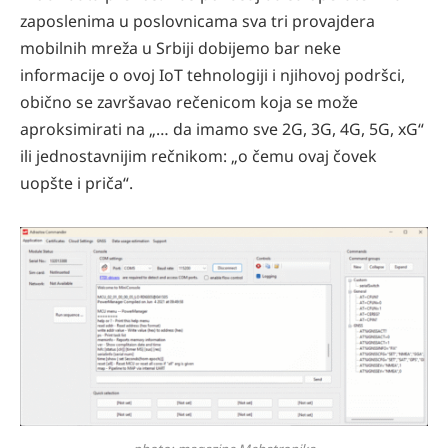
zaposlenima u poslovnicama sva tri provajdera
mobilnih mreža u Srbiji dobijemo bar neke
informacije o ovoj IoT tehnologiji i njihovoj podršci,
obično se završavao rečenicom koja se može
aproksimirati na „… da imamo sve 2G, 3G, 4G, 5G, xG“
ili jednostavnijim rečnikom: „o čemu ovaj čovek
uopšte i priča“.