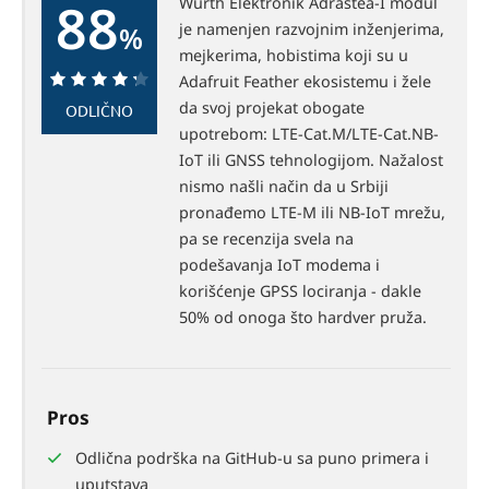
88
Würth Elektronik Adrastea-I modul
je namenjen razvojnim inženjerima,
%
mejkerima, hobistima koji su u
Adafruit Feather ekosistemu i žele
88%
da svoj projekat obogate
ODLIČNO
upotrebom: LTE-Cat.M/LTE-Cat.NB-
IoT ili GNSS tehnologijom. Nažalost
nismo našli način da u Srbiji
pronađemo LTE-M ili NB-IoT mrežu,
pa se recenzija svela na
podešavanja IoT modema i
korišćenje GPSS lociranja - dakle
50% od onoga što hardver pruža.
Pros
Odlična podrška na GitHub-u sa puno primera i
uputstava