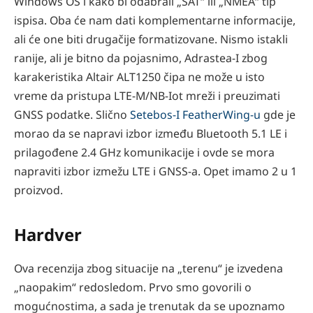
Windows OS i kako bi odabrali „SAT“ ili „NMEA“ tip
ispisa. Oba će nam dati komplementarne informacije,
ali će one biti drugačije formatizovane. Nismo istakli
ranije, ali je bitno da pojasnimo, Adrastea-I zbog
karakeristika Altair ALT1250 čipa ne može u isto
vreme da pristupa LTE-M/NB-Iot mreži i preuzimati
GNSS podatke. Slično
Setebos-I FeatherWing-u
gde je
morao da se napravi izbor između Bluetooth 5.1 LE i
prilagođene 2.4 GHz komunikacije i ovde se mora
napraviti izbor izmežu LTE i GNSS-a. Opet imamo 2 u 1
proizvod.
Hardver
Ova recenzija zbog situacije na „terenu“ je izvedena
„naopakim“ redosledom. Prvo smo govorili o
mogućnostima, a sada je trenutak da se upoznamo