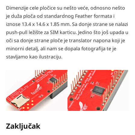
Dimenzije cele pločice su nešto veće, odnosno nešto
je duža ploča od standardnog Feather formata i
iznose 13.4 x 14.6 x 1.85 mm. Sa donje strane se nalazi
push-pull ležište za SIM karticu. Jedino što još upada u
oči sa donje strane ploče je translator napona koji je
minorni detalj, ali nam se dopala fotografija te je
stavljamo kao ilustraciju.
Zaključak