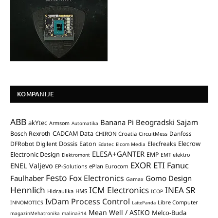
KOMPANIJE
ABB
Banana Pi
Beogradski Sajam
akYtec
Armsom
Automatika
CADCAM Data
Bosch Rexroth
Danfoss
CHIRON Croatia
CircuitMess
Dossis
Elecrow
DFRobot
Digilent
Eaton
Elecfreaks
Edatec
Elcom Media
ELESA+GANTER
Electronic Design
EMP
Elektromont
EMT elektro
EXOR ETI
Fanuc
ENEL Valjevo
EP-Solutions
ePlan
Eurocom
Festo
Fox Electronics
Faulhaber
Gomo Design
Gamax
Hennlich
ICM Electronics
INEA SR
Hidraulika
HMS
ICOP
IvDam Process Control
Libre Computer
INNOMOTICS
LattePanda
Mean Well / ASIKO
Melco-Buda
magazinMehatronika
malina314