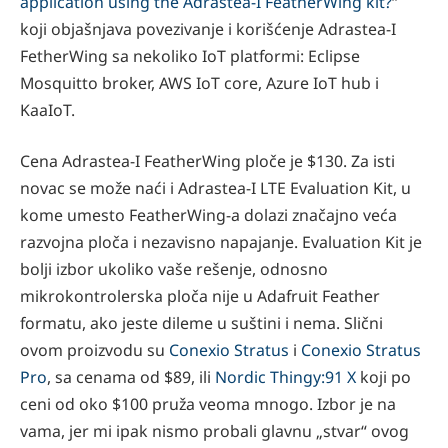
application using the Adrastea-I FeatherWing kit?
“
koji objašnjava povezivanje i korišćenje Adrastea-I
FetherWing sa nekoliko IoT platformi: Eclipse
Mosquitto broker, AWS IoT core, Azure IoT hub i
KaaIoT.
Cena Adrastea-I FeatherWing ploče je $130. Za isti
novac se može naći i Adrastea-I LTE Evaluation Kit, u
kome umesto FeatherWing-a dolazi značajno veća
razvojna ploča i nezavisno napajanje. Evaluation Kit je
bolji izbor ukoliko vaše rešenje, odnosno
mikrokontrolerska ploča nije u Adafruit Feather
formatu, ako jeste dileme u suštini i nema. Slični
ovom proizvodu su
Conexio Stratus
i
Conexio Stratus
Pro
, sa cenama od $89, ili
Nordic Thingy:91 X
koji po
ceni od oko $100 pruža veoma mnogo. Izbor je na
vama, jer mi ipak nismo probali glavnu „stvar“ ovog