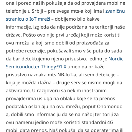
ona i pored naših pokušaja da od provajdera mobilne
telefonije u Srbiji – pre svega mts-a koji ima i
zvaničnu
stranicu o IoT mreži
– dobijemo bilo kakve
informacije, izgleda da nije podržana na teritoriji naše
države. Pošto ovo nije prvi uređaj koji može koristiti
ovu mrežu, a koji smo dobili od proizvođača za
potrebe recenzije, pokušavali smo više puta do sada
da bar detektujemo njeno prisustvo. Jedino je
Nordic
Semiconducter Thingy:91 X
umeo da prikaže
prisustvo naznaka mts NB-IoT-a, ali sem detekcije –
koja je možda i lažna – druge servise nismo mogli da
aktiviramo. U razgovoru sa nekim inostranim
provajderima usluga na oblaku koje se za prenos
podataka oslanjaju na ovu mrežu, poput Onomondo-
a, dobili smo informaciju da se na našoj teritoriji za
ovu namenu jedino može koristiti standardni 4G
mobil data prenos. Naš pokušaj da sa operaterima ili