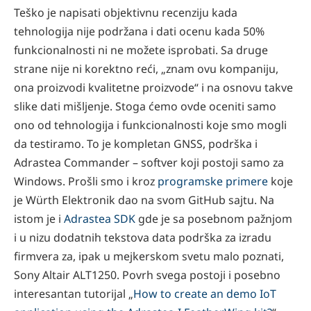
Teško je napisati objektivnu recenziju kada
tehnologija nije podržana i dati ocenu kada 50%
funkcionalnosti ni ne možete isprobati. Sa druge
strane nije ni korektno reći, „znam ovu kompaniju,
ona proizvodi kvalitetne proizvode“ i na osnovu takve
slike dati mišljenje. Stoga ćemo ovde oceniti samo
ono od tehnologija i funkcionalnosti koje smo mogli
da testiramo. To je kompletan GNSS, podrška i
Adrastea Commander – softver koji postoji samo za
Windows. Prošli smo i kroz
programske primere
koje
je Würth Elektronik dao na svom GitHub sajtu. Na
istom je i
Adrastea SDK
gde je sa posebnom pažnjom
i u nizu dodatnih tekstova data podrška za izradu
firmvera za, ipak u mejkerskom svetu malo poznati,
Sony Altair ALT1250. Povrh svega postoji i posebno
interesantan tutorijal „
How to create an demo IoT