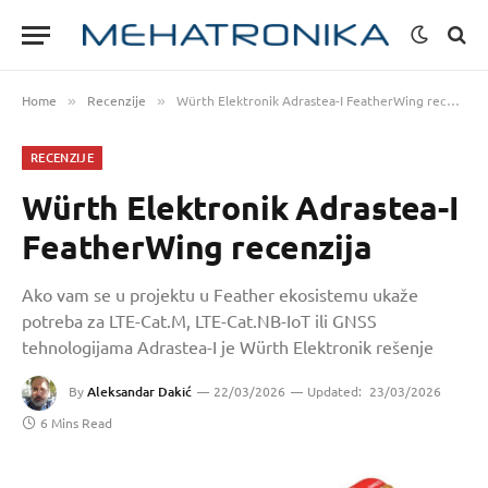
Home
Recenzije
Würth Elektronik Adrastea-I FeatherWing recenzija
»
»
RECENZIJE
Würth Elektronik Adrastea-I
FeatherWing recenzija
Ako vam se u projektu u Feather ekosistemu ukaže
potreba za LTE-Cat.M, LTE-Cat.NB-IoT ili GNSS
tehnologijama Adrastea-I je Würth Elektronik rešenje
By
Aleksandar Dakić
22/03/2026
Updated:
23/03/2026
6 Mins Read