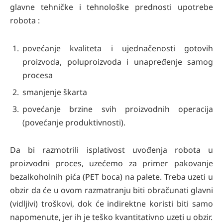
glavne tehničke i tehnološke prednosti upotrebe
robota :
povećanje kvaliteta i ujednačenosti gotovih
proizvoda, poluproizvoda i unapređenje samog
procesa
smanjenje škarta
povećanje brzine svih proizvodnih operacija
(povećanje produktivnosti).
Da bi razmotrili isplativost uvođenja robota u
proizvodni proces, uzećemo za primer pakovanje
bezalkoholnih pića (PET boca) na palete. Treba uzeti u
obzir da će u ovom razmatranju biti obračunati glavni
(vidljivi) troškovi, dok će indirektne koristi biti samo
napomenute, jer ih je teško kvantitativno uzeti u obzir.