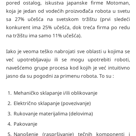
pored ostalog, iskustva japanske firme Motoman,
koja je jedan od vodećih proizvođača robota u svetu
sa 27% učešća na svetskom tržištu (prvi sledeći
konkurent ima 25% učešća, dok treća firma po redu
na tržištu ima samo 11% učešća).
Iako je veoma teško nabrojati sve oblasti u kojima se
već upotrebljavaju ili se mogu upotrebiti roboti,
navešćemo grupe procesa kod kojih je već intuitivno
jasno da su pogodni za primenu robota. To su :
Mehaničko sklapanje i/ili oblikovanje
Električno sklapanje (povezivanje)
Rukovanje materijalima (delovima)
Pakovanje
Nanošenje (raspršivanje) tečnih komponenti i