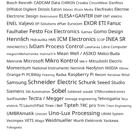
CADCAM Data
Bosch Rexroth
Danfoss
CHIRON Croatia
CircuitMess
Dossis
Elecrow
DFRobot
Digilent
Eaton
Elecfreaks
Edatec
Elcom Media
ELESA+GANTER
Electronic Design
EMP
Elektromont
EMT elektro
EXOR ETI
Fanuc
ENEL Valjevo
EP-Solutions
ePlan
Eurocom
Festo
Fox Electronics
Faulhaber
Gomo Design
Gamax
Hennlich
ICM Electronics
INEA SR
Hidraulika
HMS
ICOP
IvDam Process Control
Libre Computer
INNOMOTICS
LattePanda
Mean Well / ASIKO
Melco-Buda
magazinMehatronika
malina314
Mikro Kontrol
Microsoft
Mitsubishi Electric
Metronik
Milk-V
Momentum
Neofyton
National Instruments
Neminik
NVIDIA
Olimex
Raspberry Pi
Orange Pi
PCBWay
Radxa
Recom
Rittal
Pickering
Renishaw
Schneider Electric
Schunk
Samsung
Seeed Studio
Sobel
Siemens
STMicroelectronics
SM Automation
Soldered
staubli
Tectra / Megger
Tehnogama
SunFounder
teenage engineering
TeLa
Tipteh
TRC pro
TI LaunchPad
Trim
Tinex i Bell
elektrik
Triton Engineering
Uno-Lux Processing
UMBRAmatik
Unicom
URAM System
Weidmueller
VETS
Vesimpex
Wurth Elektronik
Yaskawa
Wago
Yokogawa