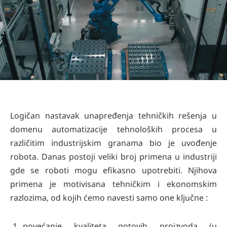
Logičan nastavak unapređenja tehničkih rešenja u
domenu automatizacije tehnoloških procesa u
različitim industrijskim granama bio je uvođenje
robota. Danas postoji veliki broj primena u industriji
gde se roboti mogu efikasno upotrebiti. Njihova
primena je motivisana tehničkim i ekonomskim
razlozima, od kojih ćemo navesti samo one ključne :
povećanje kvaliteta gotovih proizvoda (u