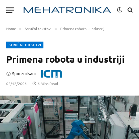
Home
Stručni tekstovi
Primena robota u industriji
»
»
STRUČNI TEKSTOVI
Primena robota u industriji
Sponzorisao:
02/12/2006
6 Mins Read