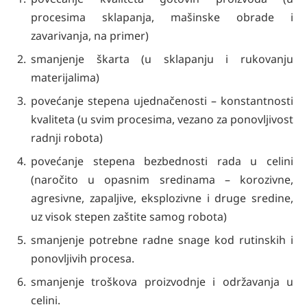
procesima sklapanja, mašinske obrade i
zavarivanja, na primer)
smanjenje škarta (u sklapanju i rukovanju
materijalima)
povećanje stepena ujednačenosti – konstantnosti
kvaliteta (u svim procesima, vezano za ponovljivost
radnji robota)
povećanje stepena bezbednosti rada u celini
(naročito u opasnim sredinama – korozivne,
agresivne, zapaljive, eksplozivne i druge sredine,
uz visok stepen zaštite samog robota)
smanjenje potrebne radne snage kod rutinskih i
ponovljivih procesa.
smanjenje troškova proizvodnje i održavanja u
celini.