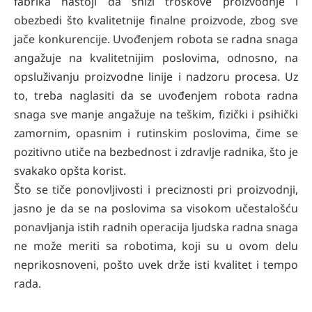
fabrika nastoji da snizi troškove proizvodnje i
obezbedi što kvalitetnije finalne proizvode, zbog sve
jače konkurencije. Uvođenjem robota se radna snaga
angažuje na kvalitetnijim poslovima, odnosno, na
opsluživanju proizvodne linije i nadzoru procesa. Uz
to, treba naglasiti da se uvođenjem robota radna
snaga sve manje angažuje na teškim, fizički i psihički
zamornim, opasnim i rutinskim poslovima, čime se
pozitivno utiče na bezbednost i zdravlje radnika, što je
svakako opšta korist.
Što se tiče ponovljivosti i preciznosti pri proizvodnji,
jasno je da se na poslovima sa visokom učestalošću
ponavljanja istih radnih operacija ljudska radna snaga
ne može meriti sa robotima, koji su u ovom delu
neprikosnoveni, pošto uvek drže isti kvalitet i tempo
rada.