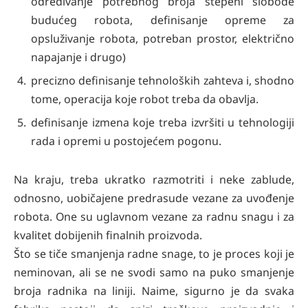
određivanje potrebnog broja stepeni slobode
budućeg robota, definisanje opreme za
opsluživanje robota, potreban prostor, električno
napajanje i drugo)
precizno definisanje tehnoloških zahteva i, shodno
tome, operacija koje robot treba da obavlja.
definisanje izmena koje treba izvršiti u tehnologiji
rada i opremi u postojećem pogonu.
Na kraju, treba ukratko razmotriti i neke zablude,
odnosno, uobičajene predrasude vezane za uvođenje
robota. One su uglavnom vezane za radnu snagu i za
kvalitet dobijenih finalnih proizvoda.
Što se tiče smanjenja radne snage, to je proces koji je
neminovan, ali se ne svodi samo na puko smanjenje
broja radnika na liniji. Naime, sigurno je da svaka