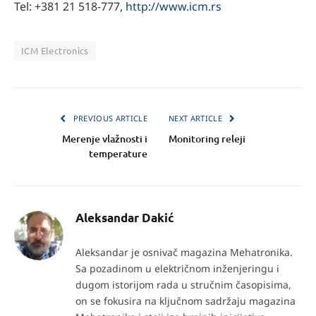
Tel: +381 21 518-777,
http://www.icm.rs
ICM Electronics
PREVIOUS ARTICLE
NEXT ARTICLE
Merenje vlažnosti i
Monitoring releji
temperature
Aleksandar Dakić
Aleksandar je osnivač magazina Mehatronika.
Sa pozadinom u električnom inženjeringu i
dugom istorijom rada u stručnim časopisima,
on se fokusira na ključnom sadržaju magazina