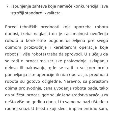
ispunjenje zahteva koje nameće konkurencija i sve
strožiji standardi kvaliteta.
Pored tehničkih prednosti koje upotreba robota
donosi, treba naglasiti da je racionalnost uvođenja
robota u konkretne pogone uslovljena pre svega
obimom proizvodnje i karakterom operacija koje
robot (ili više robota) treba da sprovodi. U slučaju da
se radi o procesima serijske proizvodnje, sklapanju
delova ili pakovanju, gde se radi o velikom broju
ponavljanja iste operacije ili niza operacija, prednosti
robota su gotovo očigledne. Naravno, sa porastom
obima proizvodnje, cena uvođenja robota pada, tako
da su česti procesi gde se uložena sredstva vraćaju za
nešto više od godinu dana, i to samo na bazi uštede u
radnoj snazi. U tekstu koji sledi, implementirao sam,