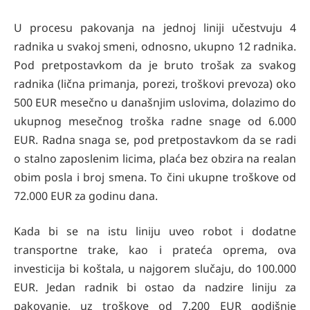
U procesu pakovanja na jednoj liniji učestvuju 4
radnika u svakoj smeni, odnosno, ukupno 12 radnika.
Pod pretpostavkom da je bruto trošak za svakog
radnika (lična primanja, porezi, troškovi prevoza) oko
500 EUR mesečno u današnjim uslovima, dolazimo do
ukupnog mesečnog troška radne snage od 6.000
EUR. Radna snaga se, pod pretpostavkom da se radi
o stalno zaposlenim licima, plaća bez obzira na realan
obim posla i broj smena. To čini ukupne troškove od
72.000 EUR za godinu dana.
Kada bi se na istu liniju uveo robot i dodatne
transportne trake, kao i prateća oprema, ova
investicija bi koštala, u najgorem slučaju, do 100.000
EUR. Jedan radnik bi ostao da nadzire liniju za
pakovanje, uz troškove od 7.200 EUR godišnje