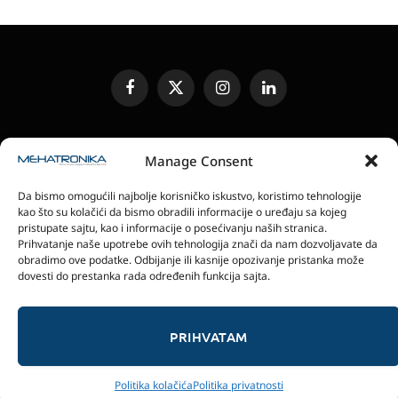
Facebook
X
Instagram
LinkedIn
(Twitter)
UREĐIVAČKA POLITIKA
KONTAKT
MEDIA KIT
Manage Consent
SLANJE JEDINICA ZA RECENZIJU
PRETPLATA
Da bismo omogućili najbolje korisničko iskustvo, koristimo tehnologije
ELEKTRONSKA IZDANJA
POLITIKA PRIVATNOSTI
kao što su kolačići da bismo obradili informacije o uređaju sa kojeg
POLITIKA KOLAČIĆA
pristupate sajtu, kao i informacije o posećivanju naših stranica.
Prihvatanje naše upotrebe ovih tehnologija znači da nam dozvoljavate da
obradimo ove podatke. Odbijanje ili kasnije opozivanje pristanka može
magazin Mehatronika - Agencija “Gomo Design”
dovesti do prestanka rada određenih funkcija sajta.
Stanoja Glavaša 37, 26300 Vršac, Serbia
+381 60 0171 273
© 2026 magazin Mehatronika by Gomo Design.
PRIHVATAM
Politika kolačića
Politika privatnosti