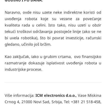
GODINU I PO DANA.
Naravno, ovde nisu uzete neke indirektne koristi od
uvođenja robota koje su vezane za povećanje
kvaliteta rada u celini. Isto tako, nisu uzeti u obzir
tekući troškovi održavanja postojeće linije (ako se ne
bi uvela robotika), što bi povrat investicije, računski
gledano, učinilo još bržim.
Kao zaključak, iako u grubim crtama, ovo finansijsko
razmatranje dokazuje isplativost uvođenja robota u
industrijske procese.
Više informacija:
ICM electronics d.o.o.
, Vase Miskina
Crnog 4, 21000 Novi Sad, Srbija, Tel: +381 21 518-458,