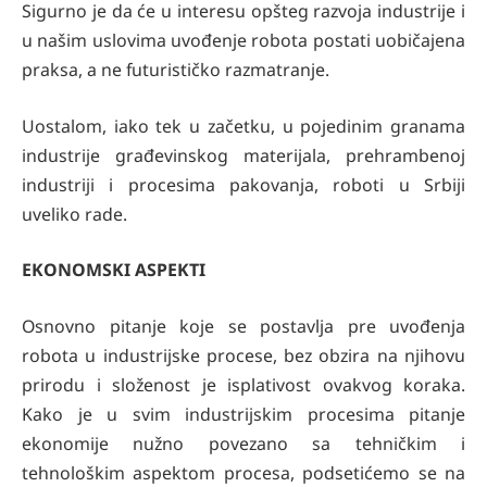
Sigurno je da će u interesu opšteg razvoja industrije i
u našim uslovima uvođenje robota postati uobičajena
praksa, a ne futurističko razmatranje.
Uostalom, iako tek u začetku, u pojedinim granama
industrije građevinskog materijala, prehrambenoj
industriji i procesima pakovanja, roboti u Srbiji
uveliko rade.
EKONOMSKI ASPEKTI
Osnovno pitanje koje se postavlja pre uvođenja
robota u industrijske procese, bez obzira na njihovu
prirodu i složenost je isplativost ovakvog koraka.
Kako je u svim industrijskim procesima pitanje
ekonomije nužno povezano sa tehničkim i
tehnološkim aspektom procesa, podsetićemo se na