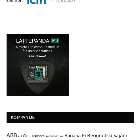
Sponzor:
11/03/2026
KOMPANIJE
ABB
Banana Pi
Beogradski Sajam
akYtec
Armsom
Automatika