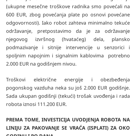
(ukupne mesečne troškove radnika smo povećali na
600 EUR, zbog povećanja plate po osnovi povećane
odgovornosti). Iako robot zahteva minimalno tekuće
održavanje, pretpostavimo da je za održavanje
njegovog izvršnog (hvataćeg) dela, plansko
podmazivanje i sitnije intervencije u senzorici i
spoljnim napojnim i signalnim kablovima potrebno
2.000 EUR na godišnjem nivou.
Troškovi električne energije i obezbeđenja
pogonskog vazduha neka su još 2.000 EUR godišnje.
Sada ukupan godišnji (tekući) trošak uvođenja i rada
robota iznosi 111.200 EUR.
PREMA TOME, INVESTICIJA UVODJENJA ROBOTA NA
LINIJU ZA PAKOVANJE SE VRAĆA (ISPLATI) ZA OKO