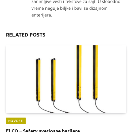
zanimljive vesti i tekstove za sajt. U slobodno
vreme neguje biljke i bavi se dizajnom
enterijera.
RELATED POSTS
NOVOSTI
ELCO – Safety svetlosne barijere