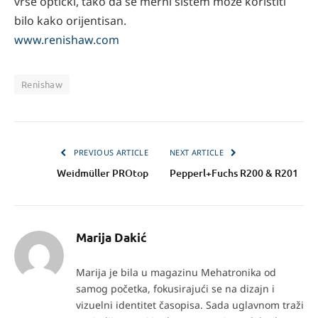
vrše optički, tako da se merni sistem može koristiti
bilo kako orijentisan.
www.renishaw.com
Renishaw
PREVIOUS ARTICLE
NEXT ARTICLE
Weidmüller PROtop
Pepperl+Fuchs R200 & R201
Marija Dakić
Marija je bila u magazinu Mehatronika od
samog početka, fokusirajući se na dizajn i
vizuelni identitet časopisa. Sada uglavnom traži