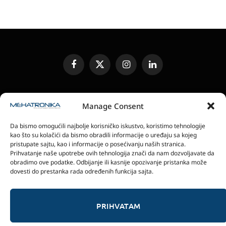
Facebook
X
Instagram
LinkedIn
(Twitter)
UREĐIVAČKA POLITIKA
KONTAKT
MEDIA KIT
Manage Consent
SLANJE JEDINICA ZA RECENZIJU
PRETPLATA
Da bismo omogućili najbolje korisničko iskustvo, koristimo tehnologije
ELEKTRONSKA IZDANJA
POLITIKA PRIVATNOSTI
kao što su kolačići da bismo obradili informacije o uređaju sa kojeg
POLITIKA KOLAČIĆA
pristupate sajtu, kao i informacije o posećivanju naših stranica.
Prihvatanje naše upotrebe ovih tehnologija znači da nam dozvoljavate da
obradimo ove podatke. Odbijanje ili kasnije opozivanje pristanka može
magazin Mehatronika - Agencija “Gomo Design”
dovesti do prestanka rada određenih funkcija sajta.
Stanoja Glavaša 37, 26300 Vršac, Serbia
+381 60 0171 273
© 2026 magazin Mehatronika by Gomo Design.
PRIHVATAM