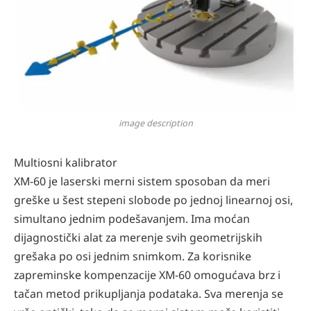
image description
Multiosni kalibrator
XM-60 je laserski merni sistem sposoban da meri
greške u šest stepeni slobode po jednoj linearnoj osi,
simultano jednim podešavanjem. Ima moćan
dijagnostički alat za merenje svih geometrijskih
grešaka po osi jednim snimkom. Za korisnike
zapreminske kompenzacije XM-60 omogućava brz i
tačan metod prikupljanja podataka. Sva merenja se