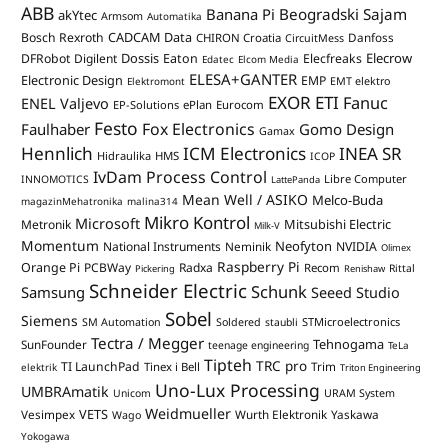
ABB
Banana Pi
Beogradski Sajam
akYtec
Armsom
Automatika
CADCAM Data
Bosch Rexroth
Danfoss
CHIRON Croatia
CircuitMess
Dossis
Elecrow
DFRobot
Digilent
Eaton
Elecfreaks
Edatec
Elcom Media
ELESA+GANTER
Electronic Design
EMP
Elektromont
EMT elektro
EXOR ETI
Fanuc
ENEL Valjevo
EP-Solutions
ePlan
Eurocom
Festo
Fox Electronics
Faulhaber
Gomo Design
Gamax
Hennlich
ICM Electronics
INEA SR
Hidraulika
HMS
ICOP
IvDam Process Control
Libre Computer
INNOMOTICS
LattePanda
Mean Well / ASIKO
Melco-Buda
magazinMehatronika
malina314
Mikro Kontrol
Microsoft
Mitsubishi Electric
Metronik
Milk-V
Momentum
Neofyton
National Instruments
Neminik
NVIDIA
Olimex
Raspberry Pi
Orange Pi
PCBWay
Radxa
Recom
Rittal
Pickering
Renishaw
Schneider Electric
Schunk
Samsung
Seeed Studio
Sobel
Siemens
STMicroelectronics
SM Automation
Soldered
staubli
Tectra / Megger
Tehnogama
SunFounder
teenage engineering
TeLa
Tipteh
TRC pro
TI LaunchPad
Trim
Tinex i Bell
elektrik
Triton Engineering
Uno-Lux Processing
UMBRAmatik
Unicom
URAM System
Weidmueller
VETS
Vesimpex
Wurth Elektronik
Yaskawa
Wago
Yokogawa