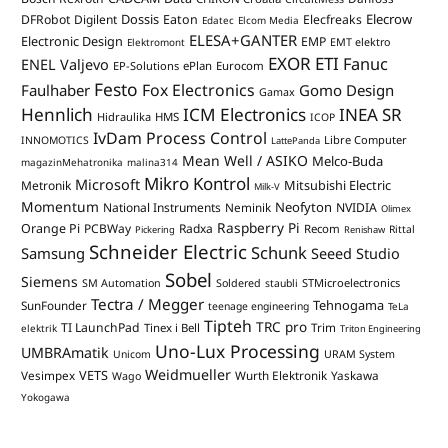
Dossis
Elecrow
DFRobot
Digilent
Eaton
Elecfreaks
Edatec
Elcom Media
ELESA+GANTER
Electronic Design
EMP
Elektromont
EMT elektro
EXOR ETI
Fanuc
ENEL Valjevo
EP-Solutions
ePlan
Eurocom
Festo
Fox Electronics
Faulhaber
Gomo Design
Gamax
Hennlich
ICM Electronics
INEA SR
Hidraulika
HMS
ICOP
IvDam Process Control
Libre Computer
INNOMOTICS
LattePanda
Mean Well / ASIKO
Melco-Buda
magazinMehatronika
malina314
Mikro Kontrol
Microsoft
Mitsubishi Electric
Metronik
Milk-V
Momentum
Neofyton
National Instruments
Neminik
NVIDIA
Olimex
Raspberry Pi
Orange Pi
PCBWay
Radxa
Recom
Rittal
Pickering
Renishaw
Schneider Electric
Schunk
Samsung
Seeed Studio
Sobel
Siemens
STMicroelectronics
SM Automation
Soldered
staubli
Tectra / Megger
Tehnogama
SunFounder
teenage engineering
TeLa
Tipteh
TRC pro
TI LaunchPad
Trim
Tinex i Bell
elektrik
Triton Engineering
Uno-Lux Processing
UMBRAmatik
Unicom
URAM System
Weidmueller
VETS
Vesimpex
Wurth Elektronik
Yaskawa
Wago
Yokogawa