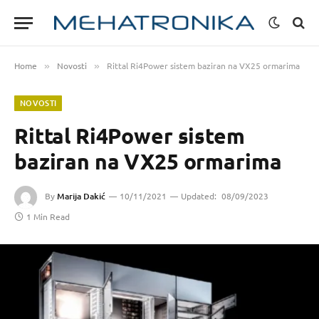
Home
Novosti
Rittal Ri4Power sistem baziran na VX25 ormarima
»
»
NOVOSTI
Rittal Ri4Power sistem
baziran na VX25 ormarima
By
Marija Dakić
10/11/2021
Updated:
08/09/2023
1 Min Read