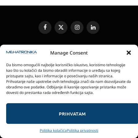
Facebook
X
Instagram
LinkedIn
(Twitter)
UREĐIVAČKA POLITIKA
KONTAKT
MEDIA KIT
Manage Consent
SLANJE JEDINICA ZA RECENZIJU
PRETPLATA
Da bismo omogućili najbolje korisničko iskustvo, koristimo tehnologije
ELEKTRONSKA IZDANJA
POLITIKA PRIVATNOSTI
kao što su kolačići da bismo obradili informacije o uređaju sa kojeg
POLITIKA KOLAČIĆA
pristupate sajtu, kao i informacije o posećivanju naših stranica.
Prihvatanje naše upotrebe ovih tehnologija znači da nam dozvoljavate da
obradimo ove podatke. Odbijanje ili kasnije opozivanje pristanka može
magazin Mehatronika - Agencija “Gomo Design”
dovesti do prestanka rada određenih funkcija sajta.
Stanoja Glavaša 37, 26300 Vršac, Serbia
+381 60 0171 273
© 2026 magazin Mehatronika by Gomo Design.
PRIHVATAM
Politika kolačića
Politika privatnosti