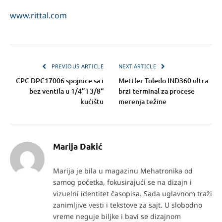
www.rittal.com
PREVIOUS ARTICLE
NEXT ARTICLE
CPC DPC17006 spojnice sa i
Mettler Toledo IND360 ultra
bez ventila u 1/4” i 3/8“
brzi terminal za procese
kućištu
merenja težine
Marija Dakić
Marija je bila u magazinu Mehatronika od
samog početka, fokusirajući se na dizajn i
vizuelni identitet časopisa. Sada uglavnom traži
zanimljive vesti i tekstove za sajt. U slobodno
vreme neguje biljke i bavi se dizajnom