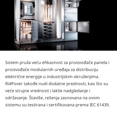
Sistem pruža veću efikasnost za proizvođače panela i
proizvođače modularnih uređaja za distribuciju
električne energije u industrijskim okruženjima.
Ri4Pover takođe nudi dodatne prednosti, kao što su
veće strujne vrednosti i lakše nadgledanje i
održavanje. Štaviše, rešenja zasnovana na ovom
sistemu su testirana i sertifikovana prema IEC 61439.