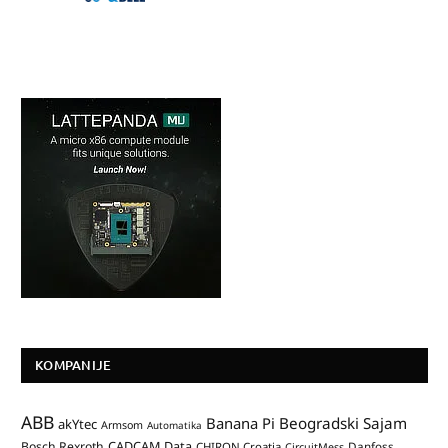
KOMPANIJE
ABB
Banana Pi
Beogradski Sajam
akYtec
Armsom
Automatika
CADCAM Data
Bosch Rexroth
Danfoss
CHIRON Croatia
CircuitMess