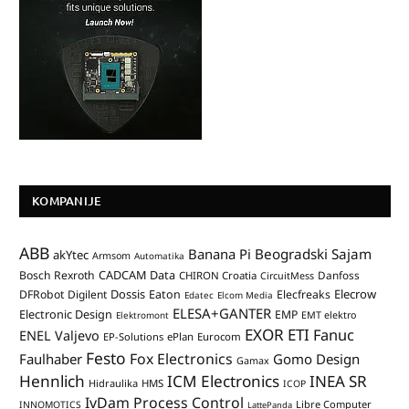
KOMPANIJE
ABB
Banana Pi
Beogradski Sajam
akYtec
Armsom
Automatika
CADCAM Data
Bosch Rexroth
Danfoss
CHIRON Croatia
CircuitMess
Dossis
Elecrow
DFRobot
Digilent
Eaton
Elecfreaks
Edatec
Elcom Media
ELESA+GANTER
Electronic Design
EMP
Elektromont
EMT elektro
EXOR ETI
Fanuc
ENEL Valjevo
EP-Solutions
ePlan
Eurocom
Festo
Fox Electronics
Faulhaber
Gomo Design
Gamax
Hennlich
ICM Electronics
INEA SR
Hidraulika
HMS
ICOP
IvDam Process Control
Libre Computer
INNOMOTICS
LattePanda