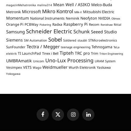
Mean Well / ASIKO
Melco-Buda
magazinMehatronika
malina314
Mikro Kontrol
Microsoft
Mitsubishi Electric
Metronik
Milk-V
Momentum
Neofyton
National Instruments
Neminik
NVIDIA
Olimex
Raspberry Pi
Orange Pi
PCBWay
Radxa
Recom
Rittal
Pickering
Renishaw
Schneider Electric
Schunk
Samsung
Seeed Studio
Sobel
Siemens
STMicroelectronics
SM Automation
Soldered
staubli
Tectra / Megger
Tehnogama
SunFounder
teenage engineering
TeLa
Tipteh
TRC pro
TI LaunchPad
Trim
Tinex i Bell
elektrik
Triton Engineering
Uno-Lux Processing
UMBRAmatik
Unicom
URAM System
Weidmueller
VETS
Vesimpex
Wurth Elektronik
Yaskawa
Wago
Yokogawa
Facebook
X
Instagram
LinkedIn
(Twitter)