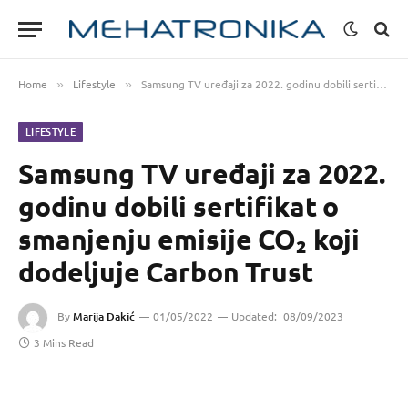
Home
Lifestyle
Samsung TV uređaji za 2022. godinu dobili sertifikat o smanjenju emisije CO₂ koji dodeljuje Carbon Trust
»
»
LIFESTYLE
Samsung TV uređaji za 2022.
godinu dobili sertifikat o
smanjenju emisije CO₂ koji
dodeljuje Carbon Trust
By
Marija Dakić
01/05/2022
Updated:
08/09/2023
3 Mins Read