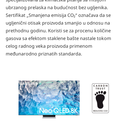
ubrzanog prelaska na budućnost bez ugljenika.
Sertifikat „Smanjena emisija CO₂“ označava da se
ugljenični otisak proizvoda smanjio u odnosu na
prethodnu godinu. Koristi se za procenu količine
gasova sa efektom staklene bašte nastale tokom
celog radnog veka proizvoda primenom
međunarodno priznatih standarda.