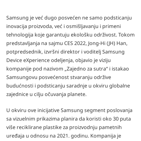
Samsung je već dugo posvećen ne samo podsticanju
inovacija proizvoda, već i osmišljavanju i primeni
tehnologija koje garantuju ekološku održivost. Tokom
predstavljanja na sajmu CES 2022, Jong-Hi (JH) Han,
potpredsednik, izvršni direktor i voditelj Samsung
Device eXperience odeljenja, objavio je viziju
kompanije pod nazivom „Zajedno za sutra“ i istakao
Samsungovu posvećenost stvaranju održive
budućnosti i podsticanju saradnje u okviru globalne
zajednice u cilju očuvanja planete.
U okviru ove inicijative Samsung segment poslovanja
sa vizuelnim prikazima planira da koristi oko 30 puta
više reciklirane plastike za proizvodnju pametnih
uređaja u odnosu na 2021. godinu. Kompanija je