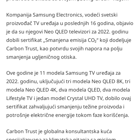
Kompanija Samsung Electronics, vodeći svetski
proizvođač TV uređaja u poslednjih 16 godina, objavio
je da su njegovi Neo QLED televizori za 2022. godinu
dobili sertifikat „Smanjena emisija CO₂“ koji dodeljuje
Carbon Trust, kao potvrdu svojih napora na polju
smanjenja ugljeničnog otiska.
Ove godine je 11 modela Samsung TV uređaja za
2022. godinu, uključujući tri modela Neo QLED 8K, tri
modela Neo QLED 4K, dva modela QLED, dva modela
Lifestyle TV i jedan model Crystal UHD TV, dobilo ovaj
sertifikat zahvaljujući smanjenju težine proizvoda i
potrošnje električne energije tokom faze korišćenja.
Carbon Trust je globalna konsultantska kuća
specijalizovana za klimatska pitanja sa misijom