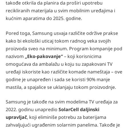
takođe otkrila da planira da proširi upotrebu
recikliranih materijala u svim mobilnim uređajima i
kućnim aparatima do 2025. godine.
Pored toga, Samsung usvaja različite održive prakse
kako bi ekološki uticaj tokom radnog veka svojih
proizvoda sveo na minimum. Program kompanije pod
nazivom
„Eko-pakovanje“
– koji korisnicima
omogućava da ambalažu u koju su zapakovani TV
uređaji iskoriste kao različite komade nameštaja – ove
godine je unapređen i sada se koristi 90% manje
mastila, a spajalice se uklanjaju tokom proizvodnje.
Samsung je takođe na svim modelima TV uređaja za
2022. godinu unapredio
SolarCell daljinski
upravljač
, koji eliminiše potrebu za baterijama
zahvaljujući ugrađenim solarnim panelima. Takođe je