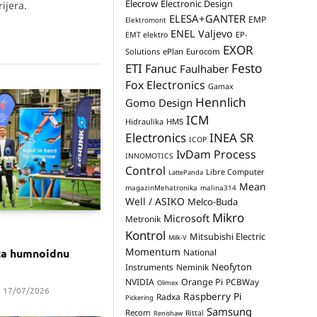
Elecrow
Electronic Design
ijera.
ELESA+GANTER
EMP
Elektromont
ENEL Valjevo
EP-
EMT elektro
EXOR
Solutions
ePlan
Eurocom
Festo
ETI
Fanuc
Faulhaber
Fox Electronics
Gamax
Hennlich
Gomo Design
ICM
Hidraulika
HMS
Electronics
INEA SR
ICOP
IvDam Process
INNOMOTICS
Control
Libre Computer
LattePanda
Mean
magazinMehatronika
malina314
Well / ASIKO
Melco-Buda
Mikro
Microsoft
Metronik
Kontrol
Mitsubishi Electric
Milk-V
Momentum
za humnoidnu
National
Neofyton
Instruments
Neminik
NVIDIA
Orange Pi
PCBWay
Olimex
17/07/2026
Raspberry Pi
Radxa
Pickering
Samsung
Recom
Rittal
Renishaw