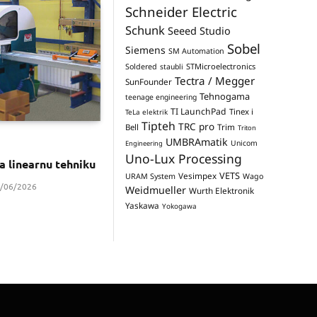
Schneider Electric
Schunk
Seeed Studio
Sobel
Siemens
SM Automation
STMicroelectronics
Soldered
staubli
Tectra / Megger
SunFounder
Tehnogama
teenage engineering
TI LaunchPad
Tinex i
TeLa elektrik
Tipteh
TRC pro
Trim
Bell
Triton
UMBRAmatik
Unicom
Engineering
Uno-Lux Processing
za linearnu tehniku
VETS
Vesimpex
URAM System
Wago
/06/2026
Weidmueller
Wurth Elektronik
Yaskawa
Yokogawa