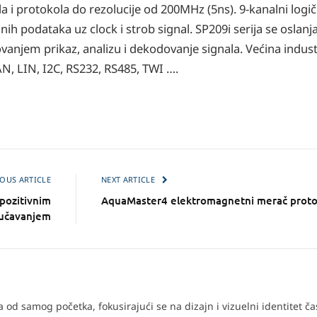
la i protokola do rezolucije od 200MHz (5ns). 9-kanalni logič
ih podataka uz clock i strob signal. SP209i serija se oslan
vanjem prikaz, analizu i dekodovanje signala. Većina indust
AN, LIN, I2C, RS232, RS485, TWI ….
OUS ARTICLE
NEXT ARTICLE
pozitivnim
AquaMaster4 elektromagnetni merač prot
jučavanjem
od samog početka, fokusirajući se na dizajn i vizuelni identitet č