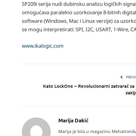
SP209i serija nudi dubinsku analizu logičkih signa
omogućava paralelno uzorkovanje 8-bitnih digitaln
software (Windows, Mac i Linux verzije) za uzorko
se mogu interpretirati: SPI, I2C, USART, 1-Wire, C
www.ikalogic.com
PREVI
Kato LockOne – Revolucionarni zatvarač sa 
zakl
Marija Dakić
Marija je bila u magazinu Mehatronika 