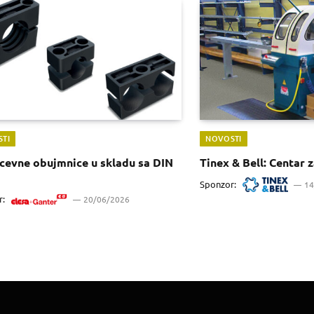
TI
NOVOSTI
cevne obujmnice u skladu sa DIN
Tinex & Bell: Centar 
Sponzor:
14
r:
20/06/2026