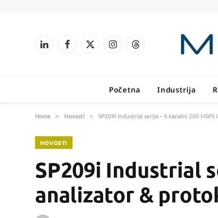
LinkedIn
Facebook
X
Instagram
Threads
(Twitter)
Početna
Industrija
R
Home
Novosti
SP209i Industrial serija – 9 kanalni 200 MSPS
»
»
NOVOSTI
SP209i Industrial s
analizator & proto