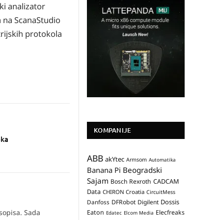
ki analizator
ja na ScanaStudio
rijskih protokola
KOMPANIJE
oka
ABB
akYtec
Armsom
Automatika
Banana Pi
Beogradski
Sajam
CADCAM
Bosch Rexroth
Data
CHIRON Croatia
CircuitMess
Dossis
Danfoss
DFRobot
Digilent
asopisa. Sada
Eaton
Elecfreaks
Edatec
Elcom Media