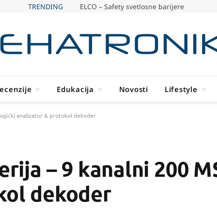
TRENDING
ELCO – Safety svetlosne barijere
ecenzije
Edukacija
Novosti
Lifestyle
 logički analizator & protokol dekoder
erija – 9 kanalni 200 M
kol dekoder