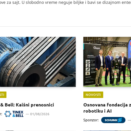
tove za sajt. U slobodno vreme neguje biljke i bavi se dizajnom enter
TI
NOVOSTI
& Bell: Kaišni prenosnici
Osnovana fondacija 
robotiku i AI
r:
01/08/2026
Sponzor: