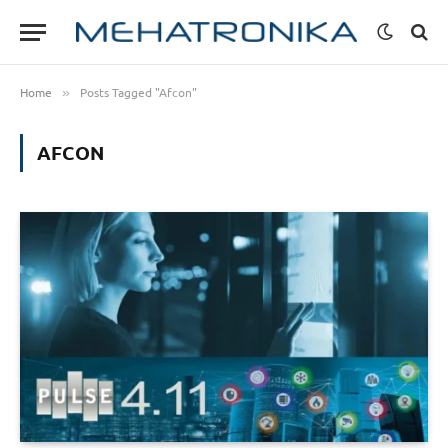
Home
Posts Tagged "Afcon"
»
AFCON