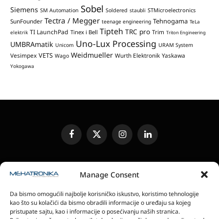
Sobel
Siemens
STMicroelectronics
SM Automation
Soldered
staubli
Tectra / Megger
Tehnogama
SunFounder
teenage engineering
TeLa
Tipteh
TRC pro
TI LaunchPad
Trim
Tinex i Bell
elektrik
Triton Engineering
Uno-Lux Processing
UMBRAmatik
Unicom
URAM System
Weidmueller
VETS
Vesimpex
Wurth Elektronik
Yaskawa
Wago
Yokogawa
Facebook
X
Instagram
LinkedIn
(Twitter)
UREĐIVAČKA POLITIKA
KONTAKT
MEDIA KIT
Manage Consent
SLANJE JEDINICA ZA RECENZIJU
PRETPLATA
Da bismo omogućili najbolje korisničko iskustvo, koristimo tehnologije
ELEKTRONSKA IZDANJA
POLITIKA PRIVATNOSTI
kao što su kolačići da bismo obradili informacije o uređaju sa kojeg
POLITIKA KOLAČIĆA
pristupate sajtu, kao i informacije o posećivanju naših stranica.