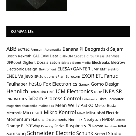
KOMPANIJE
ABB
Banana Pi
Beogradski Sajam
akYtec
Armsom
Automatika
CADCAM Data
Bosch Rexroth
Danfoss
CHIRON Croatia
CircuitMess
Dossis
Elecrow
DFRobot
Digilent
Eaton
Elecfreaks
Edatec
Elcom Media
ELESA+GANTER
Electronic Design
EMP
Elektromont
EMT elektro
EXOR ETI
Fanuc
ENEL Valjevo
EP-Solutions
ePlan
Eurocom
Festo
Fox Electronics
Faulhaber
Gomo Design
Gamax
Hennlich
ICM Electronics
INEA SR
Hidraulika
HMS
ICOP
IvDam Process Control
Libre Computer
INNOMOTICS
LattePanda
Mean Well / ASIKO
Melco-Buda
magazinMehatronika
malina314
Mikro Kontrol
Microsoft
Mitsubishi Electric
Metronik
Milk-V
Momentum
Neofyton
National Instruments
Neminik
NVIDIA
Olimex
Raspberry Pi
Orange Pi
PCBWay
Radxa
Recom
Rittal
Pickering
Renishaw
Schneider Electric
Schunk
Samsung
Seeed Studio