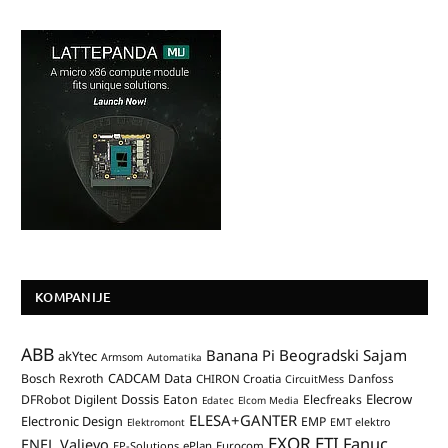
KOMPANIJE
ABB
Banana Pi
Beogradski Sajam
akYtec
Armsom
Automatika
CADCAM Data
Bosch Rexroth
Danfoss
CHIRON Croatia
CircuitMess
Dossis
Elecrow
DFRobot
Digilent
Eaton
Elecfreaks
Edatec
Elcom Media
ELESA+GANTER
Electronic Design
EMP
Elektromont
EMT elektro
EXOR ETI
Fanuc
ENEL Valjevo
EP-Solutions
ePlan
Eurocom