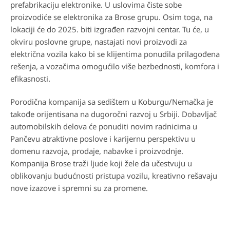
prefabrikaciju elektronike. U uslovima čiste sobe
proizvodiće se elektronika za Brose grupu. Osim toga, na
lokaciji će do 2025. biti izgrađen razvojni centar. Tu će, u
okviru poslovne grupe, nastajati novi proizvodi za
električna vozila kako bi se klijentima ponudila prilagođena
rešenja, a vozačima omogućilo više bezbednosti, komfora i
efikasnosti.
Porodična kompanija sa sedištem u Koburgu/Nemačka je
takođe orijentisana na dugoročni razvoj u Srbiji. Dobavljač
automobilskih delova će ponuditi novim radnicima u
Pančevu atraktivne poslove i karijernu perspektivu u
domenu razvoja, prodaje, nabavke i proizvodnje.
Kompanija Brose traži ljude koji žele da učestvuju u
oblikovanju budućnosti pristupa vozilu, kreativno rešavaju
nove izazove i spremni su za promene.