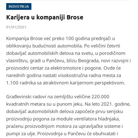
INDUSTRIJA
Karijera u kompaniji Brose
01/01/2021
Kompanija Brose već preko 100 godina prednjači u
oblikovanju budućnosti automobila. Po veličini četvrti
dobavljač automobilskih delova na svetu, u porodičnom
vlasništvu, gradi u Pančevu, blizu Beograda, novi razvojni i
proizvodni centar za elektromotore i pogone. Ovde će
narednih godina nastati visokostručna radna mesta za
1.100 radnika sa atraktivnom karijernom perspektivom.
Građevinski radovi na zemljištu veličine 220.000
kvadratnih metara su u punom jeku. Na leto 2021. godine,
dobavljač automobilskih delova započeće prvu serijsku
proizvodnju pogona za module ventilatora hladnjaka,
praćenu proizvodnjom motora za upravljačke sisteme i
pumpi za ulje. Proizvodnja u Pančevu će obuhvatati i