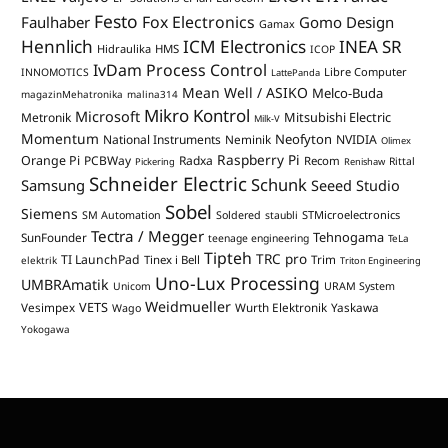
Festo
Fox Electronics
Faulhaber
Gomo Design
Gamax
Hennlich
ICM Electronics
INEA SR
Hidraulika
HMS
ICOP
IvDam Process Control
Libre Computer
INNOMOTICS
LattePanda
Mean Well / ASIKO
Melco-Buda
magazinMehatronika
malina314
Mikro Kontrol
Microsoft
Mitsubishi Electric
Metronik
Milk-V
Momentum
Neofyton
National Instruments
Neminik
NVIDIA
Olimex
Raspberry Pi
Orange Pi
PCBWay
Radxa
Recom
Rittal
Pickering
Renishaw
Schneider Electric
Schunk
Samsung
Seeed Studio
Sobel
Siemens
STMicroelectronics
SM Automation
Soldered
staubli
Tectra / Megger
Tehnogama
SunFounder
teenage engineering
TeLa
Tipteh
TRC pro
TI LaunchPad
Trim
Tinex i Bell
elektrik
Triton Engineering
Uno-Lux Processing
UMBRAmatik
Unicom
URAM System
Weidmueller
VETS
Vesimpex
Wurth Elektronik
Yaskawa
Wago
Yokogawa