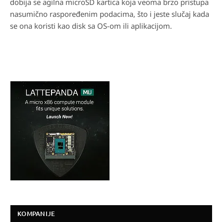
dobija se agilna microSD kartica koja veoma brzo pristupa
nasumično raspoređenim podacima, što i jeste slučaj kada
se ona koristi kao disk sa OS-om ili aplikacijom.
KOMPANIJE