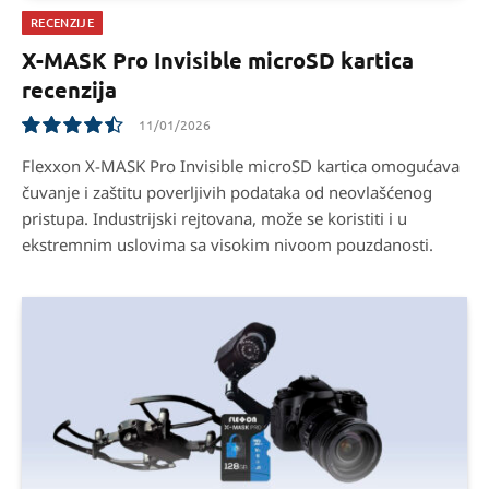
RECENZIJE
X-MASK Pro Invisible microSD kartica
recenzija
11/01/2026
9
Flexxon X-MASK Pro Invisible microSD kartica omogućava
čuvanje i zaštitu poverljivih podataka od neovlašćenog
pristupa. Industrijski rejtovana, može se koristiti i u
ekstremnim uslovima sa visokim nivoom pouzdanosti.