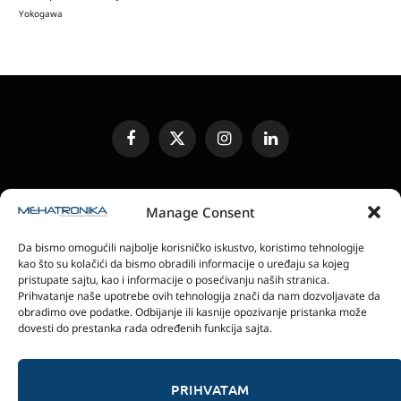
Yokogawa
Facebook
X
Instagram
LinkedIn
(Twitter)
UREĐIVAČKA POLITIKA
KONTAKT
MEDIA KIT
Manage Consent
SLANJE JEDINICA ZA RECENZIJU
PRETPLATA
Da bismo omogućili najbolje korisničko iskustvo, koristimo tehnologije
ELEKTRONSKA IZDANJA
POLITIKA PRIVATNOSTI
kao što su kolačići da bismo obradili informacije o uređaju sa kojeg
POLITIKA KOLAČIĆA
pristupate sajtu, kao i informacije o posećivanju naših stranica.
Prihvatanje naše upotrebe ovih tehnologija znači da nam dozvoljavate da
obradimo ove podatke. Odbijanje ili kasnije opozivanje pristanka može
magazin Mehatronika - Agencija “Gomo Design”
dovesti do prestanka rada određenih funkcija sajta.
Stanoja Glavaša 37, 26300 Vršac, Serbia
+381 60 0171 273
© 2026 magazin Mehatronika by Gomo Design.
PRIHVATAM