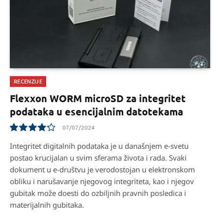
RECENZIJE
Flexxon WORM microSD za integritet
podataka u esencijalnim datotekama
07/07/2024
8.5
Integritet digitalnih podataka je u današnjem e-svetu
postao krucijalan u svim sferama života i rada. Svaki
dokument u e-društvu je verodostojan u elektronskom
obliku i narušavanje njegovog integriteta, kao i njegov
gubitak može doesti do ozbiljnih pravnih posledica i
materijalnih gubitaka.