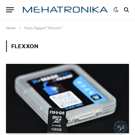
Home
Posts Tagged "Flexxon"
»
FLEXXON