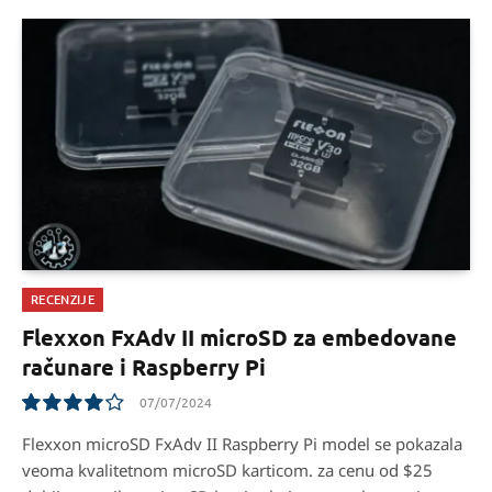
RECENZIJE
Flexxon FxAdv II microSD za embedovane
računare i Raspberry Pi
07/07/2024
8.1
Flexxon microSD FxAdv II Raspberry Pi model se pokazala
veoma kvalitetnom microSD karticom. za cenu od $25