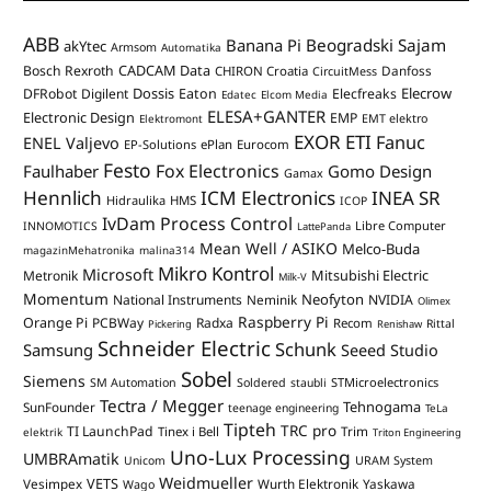
ABB
Banana Pi
Beogradski Sajam
akYtec
Armsom
Automatika
CADCAM Data
Bosch Rexroth
Danfoss
CHIRON Croatia
CircuitMess
Dossis
Elecrow
DFRobot
Digilent
Eaton
Elecfreaks
Edatec
Elcom Media
ELESA+GANTER
Electronic Design
EMP
Elektromont
EMT elektro
EXOR ETI
Fanuc
ENEL Valjevo
EP-Solutions
ePlan
Eurocom
Festo
Fox Electronics
Faulhaber
Gomo Design
Gamax
Hennlich
ICM Electronics
INEA SR
Hidraulika
HMS
ICOP
IvDam Process Control
Libre Computer
INNOMOTICS
LattePanda
Mean Well / ASIKO
Melco-Buda
magazinMehatronika
malina314
Mikro Kontrol
Microsoft
Mitsubishi Electric
Metronik
Milk-V
Momentum
Neofyton
National Instruments
Neminik
NVIDIA
Olimex
Raspberry Pi
Orange Pi
PCBWay
Radxa
Recom
Rittal
Pickering
Renishaw
Schneider Electric
Schunk
Samsung
Seeed Studio
Sobel
Siemens
STMicroelectronics
SM Automation
Soldered
staubli
Tectra / Megger
Tehnogama
SunFounder
teenage engineering
TeLa
Tipteh
TRC pro
TI LaunchPad
Trim
Tinex i Bell
elektrik
Triton Engineering
Uno-Lux Processing
UMBRAmatik
Unicom
URAM System
Weidmueller
VETS
Vesimpex
Wurth Elektronik
Yaskawa
Wago