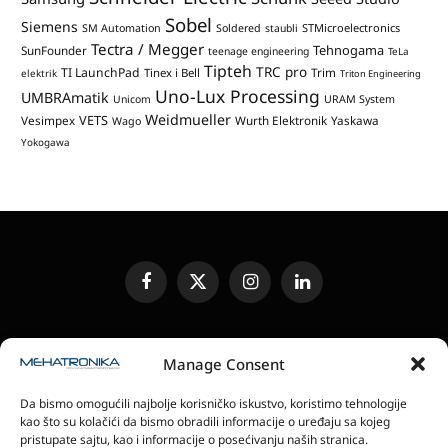
Sobel
Siemens
STMicroelectronics
SM Automation
Soldered
staubli
Tectra / Megger
Tehnogama
SunFounder
teenage engineering
TeLa
Tipteh
TRC pro
TI LaunchPad
Trim
Tinex i Bell
elektrik
Triton Engineering
Uno-Lux Processing
UMBRAmatik
Unicom
URAM System
Weidmueller
VETS
Vesimpex
Wurth Elektronik
Yaskawa
Wago
Yokogawa
Facebook
X
Instagram
LinkedIn
(Twitter)
UREĐIVAČKA POLITIKA
KONTAKT
MEDIA KIT
Manage Consent
SLANJE JEDINICA ZA RECENZIJU
PRETPLATA
Da bismo omogućili najbolje korisničko iskustvo, koristimo tehnologije
ELEKTRONSKA IZDANJA
POLITIKA PRIVATNOSTI
kao što su kolačići da bismo obradili informacije o uređaju sa kojeg
POLITIKA KOLAČIĆA
pristupate sajtu, kao i informacije o posećivanju naših stranica.