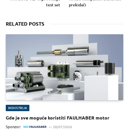
test set
prekidači
RELATED POSTS
INDUSTRIJA
Gde je sve moguće koristiti FAULHABER motor
Sponzor:
28/07/2026