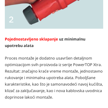
Pojednostavljeno sklapanje
uz minimalnu
upotrebu alata
Proces montaže je dodatno usavršen detaljnom
optimizacijom svih proizvoda iz serije PowerTOP Xtra.
Rezultat: značajno kraće vreme montaže, jednostavno
rukovanje i minimalna upotreba alata. Poboljšane
karakteristike, kao što je samonavodeći navoj kućišta,
klizač za zaključavanje, kao i nova kablovska uvodnica
doprinose lakoći montaže.