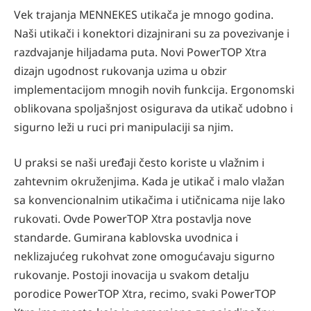
Vek trajanja MENNEKES utikača je mnogo godina.
Naši utikači i konektori dizajnirani su za povezivanje i
razdvajanje hiljadama puta. Novi PowerTOP Xtra
dizajn ugodnost rukovanja uzima u obzir
implementacijom mnogih novih funkcija. Ergonomski
oblikovana spoljašnjost osigurava da utikač udobno i
sigurno leži u ruci pri manipulaciji sa njim.
U praksi se naši uređaji često koriste u vlažnim i
zahtevnim okruženjima. Kada je utikač i malo vlažan
sa konvencionalnim utikačima i utičnicama nije lako
rukovati. Ovde PowerTOP Xtra postavlja nove
standarde. Gumirana kablovska uvodnica i
neklizajućeg rukohvat zone omogućavaju sigurno
rukovanje. Postoji inovacija u svakom detalju
porodice PowerTOP Xtra, recimo, svaki PowerTOP