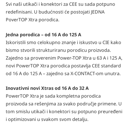
Svi naši utikači i konektori za CEE su sada potpuno
redefinisani. U budućnosti će postojati JEDNA
PoverTOP Xtra porodica.
Jedna porodica – od 16 A do 125 A
Iskoristili smo celokupno znanje i iskustvo u CIE kako
bismo stvorili strukturiranu porodicu proizvoda.
Zajedno sa proverenim Power-TOP Xtra u 63 A i 125 A,
novi PowerTOP Xtra porodica postavlja CEE standard
od 16 A do 125 A – zajedno sa X-CONTACT-om unutra.
Inovativni novi Xtras od 16 A do 32 A
PowerTOP Xtra je sada kompletna porodica
proizvoda sa rešenjima za svako područje primene. U
tom smislu utikači i konektori su potpuno preuređeni
i optimizovani u svakom svom detalju.