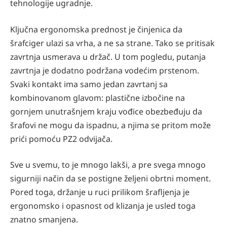
tehnologije ugradnje.
Ključna ergonomska prednost je činjenica da
šrafciger ulazi sa vrha, a ne sa strane. Tako se pritisak
zavrtnja usmerava u držač. U tom pogledu, putanja
zavrtnja je dodatno podržana vodećim prstenom.
Svaki kontakt ima samo jedan zavrtanj sa
kombinovanom glavom: plastične izbočine na
gornjem unutrašnjem kraju vođice obezbeđuju da
šrafovi ne mogu da ispadnu, a njima se pritom može
prići pomoću PZ2 odvijača.
Sve u svemu, to je mnogo lakši, a pre svega mnogo
sigurniji način da se postigne željeni obrtni moment.
Pored toga, držanje u ruci prilikom šrafljenja je
ergonomsko i opasnost od klizanja je usled toga
znatno smanjena.