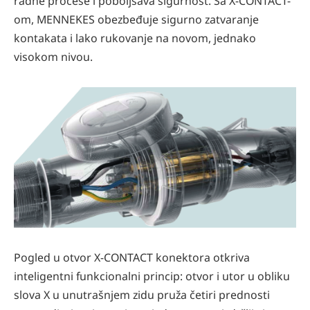
radne procese i poboljšava sigurnost. Sa X-CONTACT-
om, MENNEKES obezbeđuje sigurno zatvaranje
kontakata i lako rukovanje na novom, jednako
visokom nivou.
Pogled u otvor X-CONTACT konektora otkriva
inteligentni funkcionalni princip: otvor i utor u obliku
slova X u unutrašnjem zidu pruža četiri prednosti