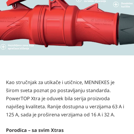
Kao stručnjak za utikače i utičnice, MENNEKES je
širom sveta poznat po postavljanju standarda.
PowerTOP Xtra je oduvek bila serija proizvoda
najvišeg kvaliteta. Ranije dostupna u verzijama 63 A i
125 A, sada je proširena verzijama od 16 A i 32 A.
Porodica – sa svim Xtras