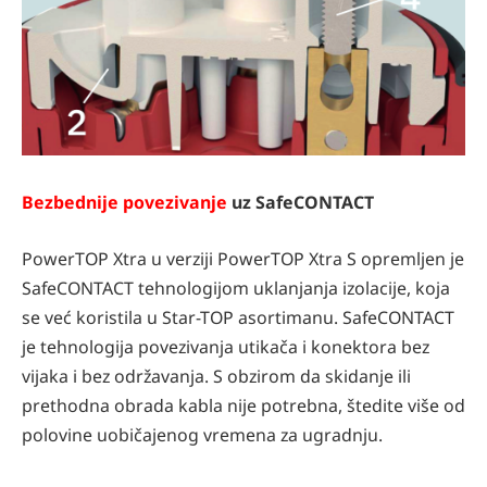
Bezbednije povezivanje
uz SafeCONTACT
PowerTOP Xtra u verziji PowerTOP Xtra S opremljen je
SafeCONTACT tehnologijom uklanjanja izolacije, koja
se već koristila u Star-TOP asortimanu. SafeCONTACT
je tehnologija povezivanja utikača i konektora bez
vijaka i bez održavanja. S obzirom da skidanje ili
prethodna obrada kabla nije potrebna, štedite više od
polovine uobičajenog vremena za ugradnju.