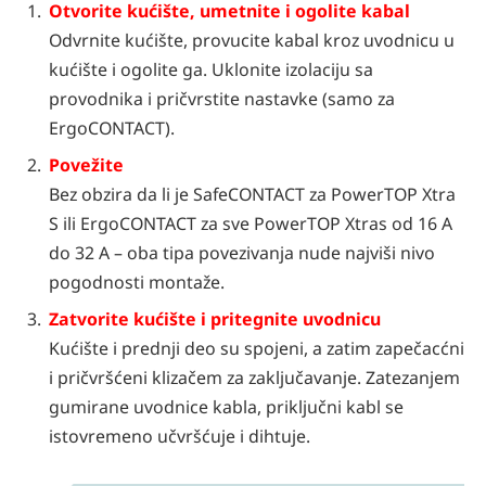
Otvorite kućište, umetnite i ogolite kabal
Odvrnite kućište, provucite kabal kroz uvodnicu u
kućište i ogolite ga. Uklonite izolaciju sa
provodnika i pričvrstite nastavke (samo za
ErgoCONTACT).
Povežite
Bez obzira da li je SafeCONTACT za PowerTOP Xtra
S ili ErgoCONTACT za sve PowerTOP Xtras od 16 A
do 32 A – oba tipa povezivanja nude najviši nivo
pogodnosti montaže.
Zatvorite kućište i pritegnite uvodnicu
Kućište i prednji deo su spojeni, a zatim zapečacćni
i pričvršćeni klizačem za zaključavanje. Zatezanjem
gumirane uvodnice kabla, priključni kabl se
istovremeno učvršćuje i dihtuje.