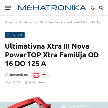
Home
Industrija
Ultimativna Xtra !!! Nova PowerTOP Xtra Familija OD 16 DO 125 A
»
»
INDUSTRIJA
Ultimativna Xtra !!! Nova
PowerTOP Xtra Familija OD
16 DO 125 A
Sponzorisao:
14/01/2025
6 Mins Read