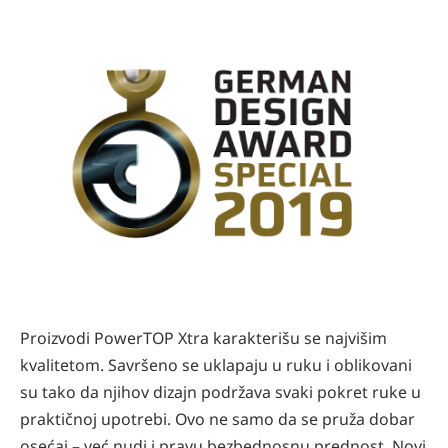
Proizvodi PowerTOP Xtra karakterišu se najvišim
kvalitetom. Savršeno se uklapaju u ruku i oblikovani
su tako da njihov dizajn podržava svaki pokret ruke u
praktičnoj upotrebi. Ovo ne samo da se pruža dobar
osećaj – već nudi i pravu bezbednosnu prednost. Novi