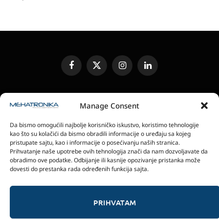
Facebook
X
Instagram
LinkedIn
(Twitter)
UREĐIVAČKA POLITIKA
KONTAKT
MEDIA KIT
Manage Consent
SLANJE JEDINICA ZA RECENZIJU
PRETPLATA
Da bismo omogućili najbolje korisničko iskustvo, koristimo tehnologije
ELEKTRONSKA IZDANJA
POLITIKA PRIVATNOSTI
kao što su kolačići da bismo obradili informacije o uređaju sa kojeg
POLITIKA KOLAČIĆA
pristupate sajtu, kao i informacije o posećivanju naših stranica.
Prihvatanje naše upotrebe ovih tehnologija znači da nam dozvoljavate da
obradimo ove podatke. Odbijanje ili kasnije opozivanje pristanka može
magazin Mehatronika - Agencija “Gomo Design”
dovesti do prestanka rada određenih funkcija sajta.
Stanoja Glavaša 37, 26300 Vršac, Serbia
+381 60 0171 273
© 2026 magazin Mehatronika by Gomo Design.
PRIHVATAM