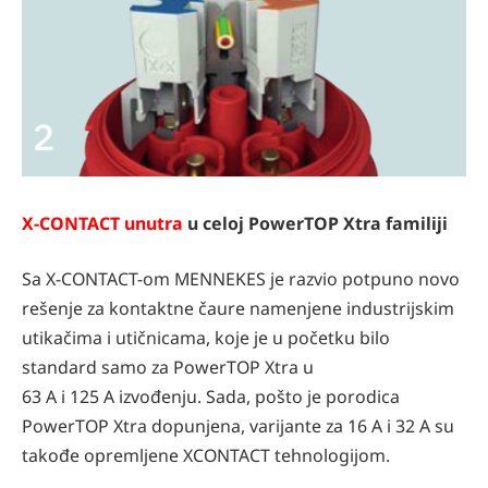
X-CONTACT unutra
u celoj PowerTOP Xtra familiji
Sa X-CONTACT-om MENNEKES je razvio potpuno novo
rešenje za kontaktne čaure namenjene industrijskim
utikačima i utičnicama, koje je u početku bilo
standard samo za PowerTOP Xtra u
63 A i 125 A izvođenju. Sada, pošto je porodica
PowerTOP Xtra dopunjena, varijante za 16 A i 32 A su
takođe opremljene XCONTACT tehnologijom.