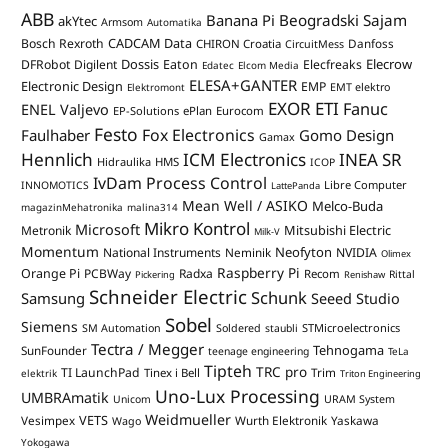
ABB
Banana Pi
Beogradski Sajam
akYtec
Armsom
Automatika
CADCAM Data
Bosch Rexroth
Danfoss
CHIRON Croatia
CircuitMess
Dossis
Elecrow
DFRobot
Digilent
Eaton
Elecfreaks
Edatec
Elcom Media
ELESA+GANTER
Electronic Design
EMP
Elektromont
EMT elektro
EXOR ETI
Fanuc
ENEL Valjevo
EP-Solutions
ePlan
Eurocom
Festo
Fox Electronics
Faulhaber
Gomo Design
Gamax
Hennlich
ICM Electronics
INEA SR
Hidraulika
HMS
ICOP
IvDam Process Control
Libre Computer
INNOMOTICS
LattePanda
Mean Well / ASIKO
Melco-Buda
magazinMehatronika
malina314
Mikro Kontrol
Microsoft
Mitsubishi Electric
Metronik
Milk-V
Momentum
Neofyton
National Instruments
Neminik
NVIDIA
Olimex
Raspberry Pi
Orange Pi
PCBWay
Radxa
Recom
Rittal
Pickering
Renishaw
Schneider Electric
Schunk
Samsung
Seeed Studio
Sobel
Siemens
STMicroelectronics
SM Automation
Soldered
staubli
Tectra / Megger
Tehnogama
SunFounder
teenage engineering
TeLa
Tipteh
TRC pro
TI LaunchPad
Trim
Tinex i Bell
elektrik
Triton Engineering
Uno-Lux Processing
UMBRAmatik
Unicom
URAM System
Weidmueller
VETS
Vesimpex
Wurth Elektronik
Yaskawa
Wago
Yokogawa