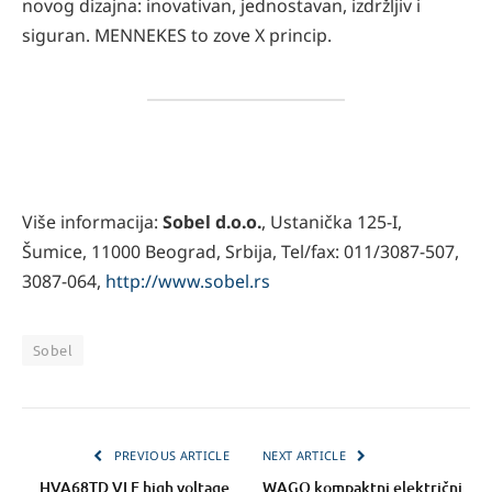
novog dizajna: inovativan, jednostavan, izdržljiv i
siguran. MENNEKES to zove X princip.
Više informacija:
Sobel d.o.o.
, Ustanička 125-I,
Šumice, 11000 Beograd, Srbija, Tel/fax: 011/3087-507,
3087-064,
http://www.sobel.rs
Sobel
PREVIOUS ARTICLE
NEXT ARTICLE
HVA68TD VLF high voltage
WAGO kompaktni električni