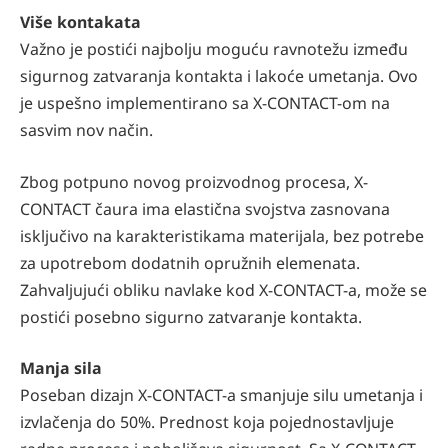
Više kontakata
Važno je postići najbolju moguću ravnotežu između
sigurnog zatvaranja kontakta i lakoće umetanja. Ovo
je uspešno implementirano sa X-CONTACT-om na
sasvim nov način.
Zbog potpuno novog proizvodnog procesa, X-
CONTACT čaura ima elastična svojstva zasnovana
isključivo na karakteristikama materijala, bez potrebe
za upotrebom dodatnih opružnih elemenata.
Zahvaljujući obliku navlake kod X-CONTACT-a, može se
postići posebno sigurno zatvaranje kontakta.
Manja sila
Poseban dizajn X-CONTACT-a smanjuje silu umetanja i
izvlačenja do 50%. Prednost koja pojednostavljuje