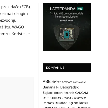
 prekidače (ECB).
atorima i drugim
oizvodnju
tržištu. WAGO
amru. Koriste se
KOMPANIJE
ABB
akYtec
Armsom
Automatika
Banana Pi
Beogradski
Sajam
CADCAM
Bosch Rexroth
Data
CHIRON Croatia
CircuitMess
Dossis
Danfoss
DFRobot
Digilent
Eaton
Elecfreaks