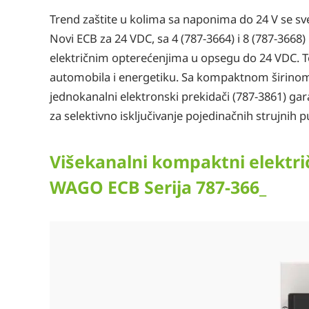
Trend zaštite u kolima sa naponima do 24 V se sv
Novi ECB za 24 VDC, sa 4 (787-3664) i 8 (787-3668
električnim opterećenjima u opsegu do 24 VDC. To
automobila i energetiku. Sa kompaktnom širinom
jednokanalni elektronski prekidači (787-3861) ga
za selektivno isključivanje pojedinačnih strujnih put
Višekanalni kompaktni elektri
WAGO ECB Serija 787-366_