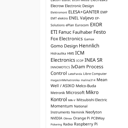
Edatec
Elcom Media
Elecrow
Electronic Design
ELESA+GANTER
EMP
Elektromont
ENEL Valjevo
EP-
EMT elektro
EXOR
Solutions
ePlan
Eurocom
Festo
ETI
Fanuc
Faulhaber
Fox Electronics
Gamax
Hennlich
Gomo Design
ICM
Hidraulika
HMS
Electronics
INEA SR
ICOP
IvDam Process
INNOMOTICS
Control
Libre Computer
LattePanda
Mean
magazinMehatronika
malina314
Well / ASIKO
Melco-Buda
Mikro
Microsoft
Metronik
Kontrol
Mitsubishi Electric
Milk-V
Momentum
National
Neofyton
Instruments
Neminik
NVIDIA
Orange Pi
PCBWay
Olimex
Raspberry Pi
Radxa
Pickering