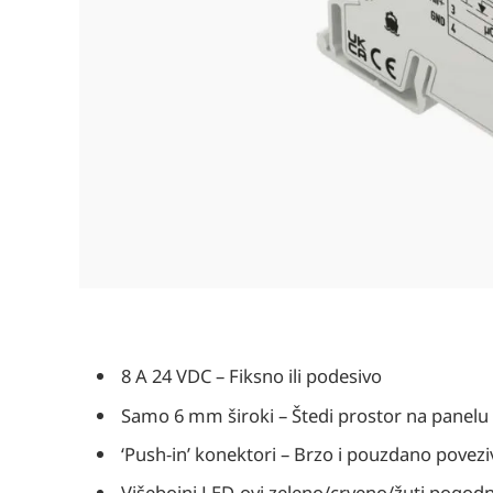
8 A 24 VDC – Fiksno ili podesivo
Samo 6 mm široki – Štedi prostor na panelu
‘Push-in’ konektori – Brzo i pouzdano povezi
Višebojni LED-ovi zeleno/crveno/žuti pogodni