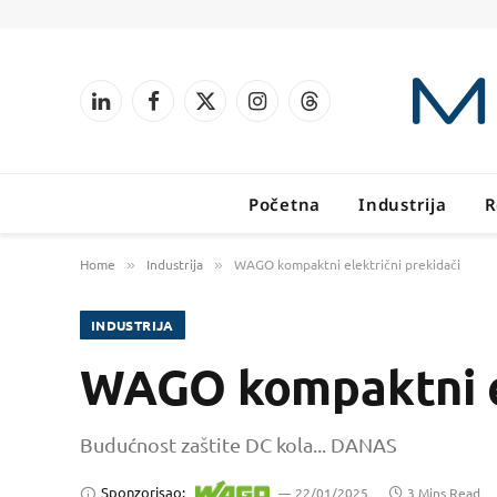
LinkedIn
Facebook
X
Instagram
Threads
(Twitter)
Početna
Industrija
R
Home
Industrija
WAGO kompaktni električni prekidači
»
»
INDUSTRIJA
WAGO kompaktni el
Budućnost zaštite DC kola... DANAS
Sponzorisao:
22/01/2025
3 Mins Read