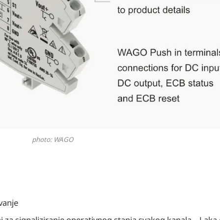
photo: WAGO
vanje
 za signaliziranje operativnog stanja svakog kanala – Laka 