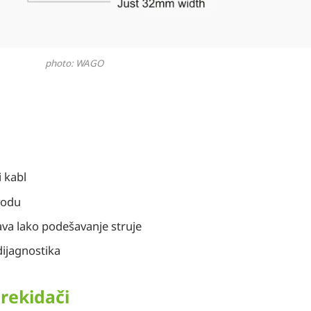
photo: WAGO
i kabl
vodu
va lako podešavanje struje
dijagnostika
prekidači