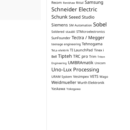
Samsung
Recom
Rittal
Renishaw
Schneider Electric
Schunk
Seeed Studio
Sobel
Siemens
SM Automation
STMicroelectronics
Soldered
staubli
Tectra / Megger
SunFounder
Tehnogama
teenage engineering
TI LaunchPad
Tinex i
TeLa elektrik
Tipteh
TRC pro
Trim
Bell
Triton
UMBRAmatik
Unicom
Engineering
Uno-Lux Processing
VETS
Vesimpex
URAM System
Wago
Weidmueller
Wurth Elektronik
Yaskawa
Yokogawa