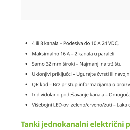
4 ili 8 kanala – Podesiva do 10 A 24 VDC,
Maksimalno 16 A – 2 kanala u paraleli
Samo 32 mm široki – Najmanji na tržištu
Uklonjivi priključci – Ugurajte čvrsti ili navojn
QR kod – Brz pristup informacijama o proiz
Individulano podešavanje kanala – Omoguća
Višebojni LED-ovi zeleno/crveno/žuti – Laka 
Tanki jednokanalni električni 