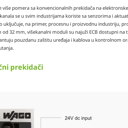
e više pomera sa konvencionalnih prekidača na elektronske
) kanala se u svim industrijama koriste sa senzorima i aktu
 uključuje, na primer, procesnu i proizvodnu industriju, pr
 od 32 mm, višekanalni moduli su najuži ECB dostupni na 
rantuju pouzdanu zaštitu uređaja i kablova u kontrolnom or
anja.​​
čni prekidači