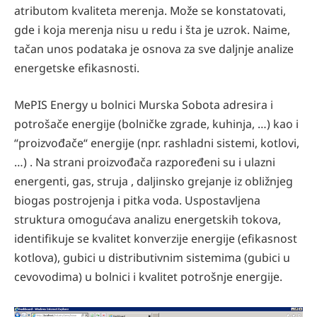
atributom kvaliteta merenja. Može se konstatovati,
gde i koja merenja nisu u redu i šta je uzrok. Naime,
tačan unos podataka je osnova za sve daljnje analize
energetske efikasnosti.
MePIS Energy u bolnici Murska Sobota adresira i
potrošače energije (bolničke zgrade, kuhinja, …) kao i
“proizvođače“ energije (npr. rashladni sistemi, kotlovi,
…) . Na strani proizvođača razpoređeni su i ulazni
energenti, gas, struja , daljinsko grejanje iz obližnjeg
biogas postrojenja i pitka voda. Uspostavljena
struktura omogućava analizu energetskih tokova,
identifikuje se kvalitet konverzije energije (efikasnost
kotlova), gubici u distributivnim sistemima (gubici u
cevovodima) u bolnici i kvalitet potrošnje energije.