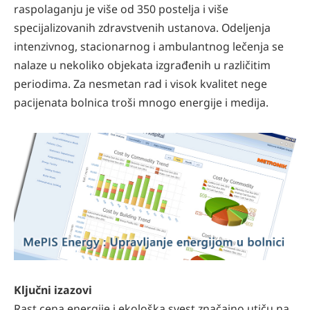
raspolaganju je više od 350 postelja i više
specijalizovanih zdravstvenih ustanova. Odeljenja
intenzivnog, stacionarnog i ambulantnog lečenja se
nalaze u nekoliko objekata izgrađenih u različitim
periodima. Za nesmetan rad i visok kvalitet nege
pacijenata bolnica troši mnogo energije i medija.
Ključni izazovi
Rast cena energije i ekološka svest značajno utiču na