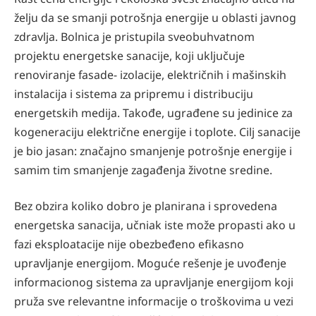
želju da se smanji potrošnja energije u oblasti javnog
zdravlja. Bolnica je pristupila sveobuhvatnom
projektu energetske sanacije, koji uključuje
renoviranje fasade- izolacije, električnih i mašinskih
instalacija i sistema za pripremu i distribuciju
energetskih medija. Takođe, ugrađene su jedinice za
kogeneraciju električne energije i toplote. Cilj sanacije
je bio jasan: značajno smanjenje potrošnje energije i
samim tim smanjenje zagađenja životne sredine.
Bez obzira koliko dobro je planirana i sprovedena
energetska sanacija, učniak iste može propasti ako u
fazi eksploatacije nije obezbeđeno efikasno
upravljanje energijom. Moguće rešenje je uvođenje
informacionog sistema za upravljanje energijom koji
pruža sve relevantne informacije o troškovima u vezi