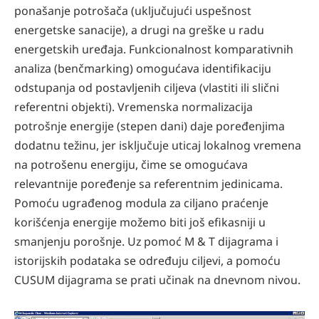
ponašanje potrošača (uključujući uspešnost
energetske sanacije), a drugi na greške u radu
energetskih uređaja. Funkcionalnost komparativnih
analiza (benčmarking) omogućava identifikaciju
odstupanja od postavljenih ciljeva (vlastiti ili slični
referentni objekti). Vremenska normalizacija
potrošnje energije (stepen dani) daje poređenjima
dodatnu težinu, jer isključuje uticaj lokalnog vremena
na potrošenu energiju, čime se omogućava
relevantnije poređenje sa referentnim jedinicama.
Pomoću ugrađenog modula za ciljano praćenje
korišćenja energije možemo biti još efikasniji u
smanjenju porošnje. Uz pomoć M & T dijagrama i
istorijskih podataka se određuju ciljevi, a pomoću
CUSUM dijagrama se prati učinak na dnevnom nivou.