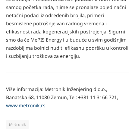
samog početka rada, njime se pronalaze pojedinačni
netačni podaci iz određenih brojila, primeri
besmislene potrošnje van radnog vremena i
efikasnost rada kogeneracijskih postrojenja. Sigurni
smo da će MePIS Energy i u buduće u svim godišnjim
razdobljima bolnici nuditi efikasnu podršku u kontroli
i suzbijanju troškova za energiju.
Više informacija: Metronik Inženjering d.o.o.,
Banatska 68, 11080 Zemun, Tel: +381 11 3166 721,
www.metronik.rs
Metronik