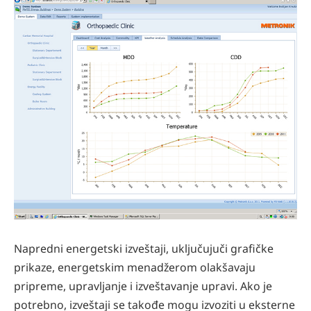
Napredni energetski izveštaji, uključujuči grafičke
prikaze, energetskim menadžerom olakšavaju
pripreme, upravljanje i izveštavanje upravi. Ako je
potrebno, izveštaji se takođe mogu izvoziti u eksterne