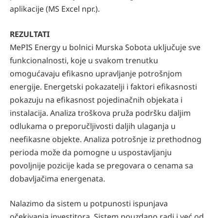
aplikacije (MS Excel npr.).
REZULTATI
MePIS Energy u bolnici Murska Sobota uključuje sve
funkcionalnosti, koje u svakom trenutku
omogućavaju efikasno upravljanje potrošnjom
energije. Energetski pokazatelji i faktori efikasnosti
pokazuju na efikasnost pojedinačnih objekata i
instalacija. Analiza troškova pruža podršku daljim
odlukama o preporučljivosti daljih ulaganja u
neefikasne objekte. Analiza potrošnje iz prethodnog
perioda može da pomogne u uspostavljanju
povoljnije pozicije kada se pregovara o cenama sa
dobavljačima energenata.
Nalazimo da sistem u potpunosti ispunjava
očekivanja investitora. Sistem pouzdano radi i već od