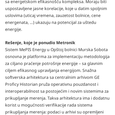
sa energetskom efikasnošću kompleksa. Moraju biti
uspostavljene jasne korelacije, koje u datim spoljnim
uslovima (uticaj vremena, zauzetost bolnice, cene
energenata, …) ukazuju na potencijal za uštedu
energije.
Rešenje, koje je ponudio Metronik
Sistem MePIS Energy u Opštoj bolnici Murska Sobota
osnovna je platforma za implementaciju metodologija
za ciljano praćenje potrošnje energije – sa glavnim
ciljem efikasnog upravljanja energijom. Snažna
softverska arhitektura sa centralnim arhivom GE
Proficy Historian pruža operativnu pouzdanost i
interoperabilnost sa postojećim i novim sistemima za
prikupljanje merenja. Takva arhitektura ima i dodatnu
korist u mogućnosti verifikacije rada sistema
prikupljanja merenja: podaci u arhivi su opremljeni