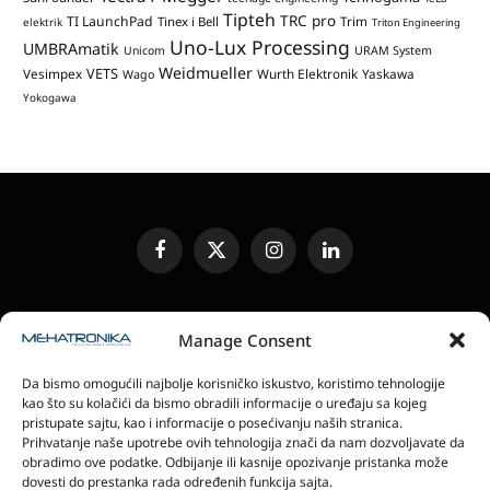
Tipteh
TRC pro
TI LaunchPad
Trim
Tinex i Bell
elektrik
Triton Engineering
Uno-Lux Processing
UMBRAmatik
Unicom
URAM System
Weidmueller
VETS
Vesimpex
Wurth Elektronik
Yaskawa
Wago
Yokogawa
Facebook
X
Instagram
LinkedIn
(Twitter)
UREĐIVAČKA POLITIKA
KONTAKT
MEDIA KIT
Manage Consent
SLANJE JEDINICA ZA RECENZIJU
PRETPLATA
Da bismo omogućili najbolje korisničko iskustvo, koristimo tehnologije
ELEKTRONSKA IZDANJA
POLITIKA PRIVATNOSTI
kao što su kolačići da bismo obradili informacije o uređaju sa kojeg
POLITIKA KOLAČIĆA
pristupate sajtu, kao i informacije o posećivanju naših stranica.
Prihvatanje naše upotrebe ovih tehnologija znači da nam dozvoljavate da
obradimo ove podatke. Odbijanje ili kasnije opozivanje pristanka može
magazin Mehatronika - Agencija “Gomo Design”
dovesti do prestanka rada određenih funkcija sajta.