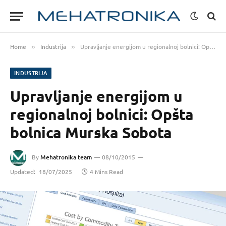
Home
Industrija
Upravljanje energijom u regionalnoj bolnici: Opšta bolnica Murska Sobota
»
»
INDUSTRIJA
Upravljanje energijom u
regionalnoj bolnici: Opšta
bolnica Murska Sobota
By
Mehatronika team
08/10/2015
Updated:
18/07/2025
4 Mins Read