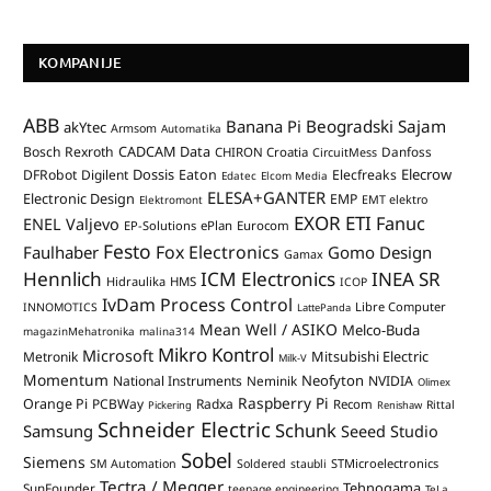
KOMPANIJE
ABB
Banana Pi
Beogradski Sajam
akYtec
Armsom
Automatika
CADCAM Data
Bosch Rexroth
Danfoss
CHIRON Croatia
CircuitMess
Dossis
Elecrow
DFRobot
Digilent
Eaton
Elecfreaks
Edatec
Elcom Media
ELESA+GANTER
Electronic Design
EMP
Elektromont
EMT elektro
EXOR ETI
Fanuc
ENEL Valjevo
EP-Solutions
ePlan
Eurocom
Festo
Fox Electronics
Faulhaber
Gomo Design
Gamax
Hennlich
ICM Electronics
INEA SR
Hidraulika
HMS
ICOP
IvDam Process Control
Libre Computer
INNOMOTICS
LattePanda
Mean Well / ASIKO
Melco-Buda
magazinMehatronika
malina314
Mikro Kontrol
Microsoft
Mitsubishi Electric
Metronik
Milk-V
Momentum
Neofyton
National Instruments
Neminik
NVIDIA
Olimex
Raspberry Pi
Orange Pi
PCBWay
Radxa
Recom
Rittal
Pickering
Renishaw
Schneider Electric
Schunk
Samsung
Seeed Studio
Sobel
Siemens
STMicroelectronics
SM Automation
Soldered
staubli
Tectra / Megger
Tehnogama
SunFounder
teenage engineering
TeLa