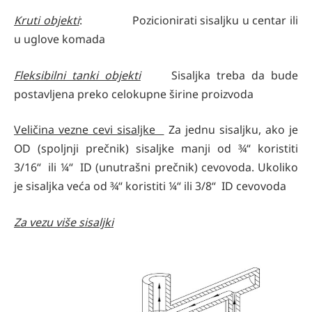
Kruti objekti
: Pozicionirati sisaljku u centar ili
u uglove komada
Fleksibilni tanki objekti
Sisaljka treba da bude
postavljena preko celokupne širine proizvoda
Veličina vezne cevi sisaljke
Za jednu sisaljku, ako je
OD (spoljnji prečnik) sisaljke manji od ¾“ koristiti
3/16“ ili ¼“ ID (unutrašni prečnik) cevovoda. Ukoliko
je sisaljka veća od ¾“ koristiti ¼“ ili 3/8“ ID cevovoda
Za vezu više sisaljki