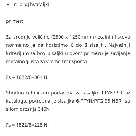
n=broj hvataljki
primer:
Za srednje veličine (2500 x 1250mm) metalnih listova
normalno je da koristimo 6 do 8 sisaljki. Najvažniji
kriterijum za broj sisaljki u ovom primeru je savijanje
metalnog lista za vreme transporta.
Fs = 1822/6=304 N.
Shodno tehničkim podacima za sisaljke PFYN/PFG iz
kataloga, potrebna je sisaljka 6-PFYN/PFG 95 NBR sa
silom držanja 340N
Fs = 1822/8=228 N.