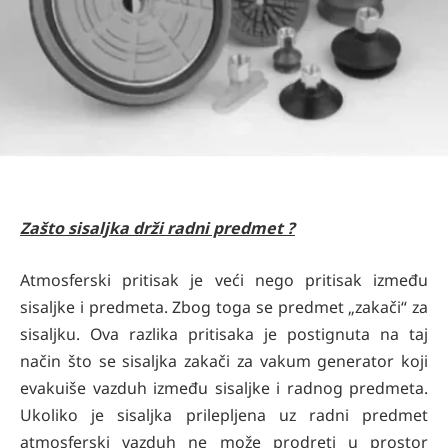
Zašto sisaljka drži radni predmet ?
Atmosferski pritisak je veći nego pritisak između
sisaljke i predmeta. Zbog toga se predmet „zakači“ za
sisaljku. Ova razlika pritisaka je postignuta na taj
način što se sisaljka zakači za vakum generator koji
evakuiše vazduh između sisaljke i radnog predmeta.
Ukoliko je sisaljka prilepljena uz radni predmet
atmosferski vazduh ne može prodreti u prostor