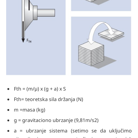
Fth = (m/μ) x (g + a) x S
Fth= teoretska sila držanja (N)
m =masa (kg)
g = gravitaciono ubrzanje (9,81m/s2)
a = ubrzanje sistema (setimo se da uključimo