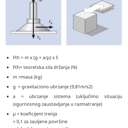
Fth = m x (g + a/μ) x S
Fth= teoretska sila držanja (N)
m =masa (kg)
g = gravitaciono ubrzanje (9,81m/s2)
a = ubrzanje sistema (uključimo situaciju
sigurnosnog zaustavljanja u razmatranje)
μ = koeficijent trenja
= 0,1 za zauljene površine