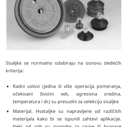
Sisaljke se normalno odabiraju na osnovu sledećih
kriterija:
Radni uslovi (jedna ili više operacija pomeranja,
očekivani životni vek, agresivna sredina,
temperatura i dr.) su presudni za selekciju sisaljke
Materijal. Hvataljke su napravljene od različitih
materijala kako bi se ispunili zahtevi aplikacije.
Neki od njih su pogodni za ravne ili hrapave