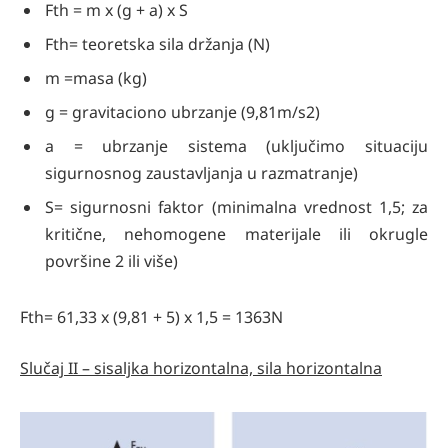
Fth = m x (g + a) x S
Fth= teoretska sila držanja (N)
m =masa (kg)
g = gravitaciono ubrzanje (9,81m/s2)
a = ubrzanje sistema (uključimo situaciju
sigurnosnog zaustavljanja u razmatranje)
S= sigurnosni faktor (minimalna vrednost 1,5; za
kritične, nehomogene materijale ili okrugle
površine 2 ili više)
Fth= 61,33 x (9,81 + 5) x 1,5 = 1363N
Slučaj II – sisaljka horizontalna, sila horizontalna