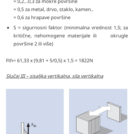
= 0,2…0,3 za mokre površine
= 0,5 za metal, drvo, staklo, kamen..
= 0,6 za hrapave površine
S = sigurnosni faktor (minimalna vrednost 1,5; za
kritične, nehomogene materijale ili okrugle
površine 2 ili više)
Fth= 61,33 x (9,81 + 5/0,5) x 1,5 = 1822N
Slučaj III – sisaljka vertikalna, sila vertikalna