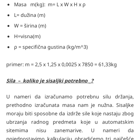
Masa m(kg): m= L x W x H x ρ
L= dužina (m)
W = širina (m)
H=visna(m)
ρ = specifična gustina (kg/m^3)
primer: m = 2,5 x 1,25 x 0,0025 x 7850 = 61,33kg
Sila – koliko je sisaljki potrebno _?
U nameri da izračunamo potrebnu silu držanja,
prethodno izračunata masa nam je nužna. Sisaljke
moraju biti sposobne da izdrže sile koje nastaju zbog
ubrzanja radnog predmeta koje u automatskim
sitemima nisu zanemarive. U nameri da
pojednostavimo kalkulaciju obradićemo tri najčešće