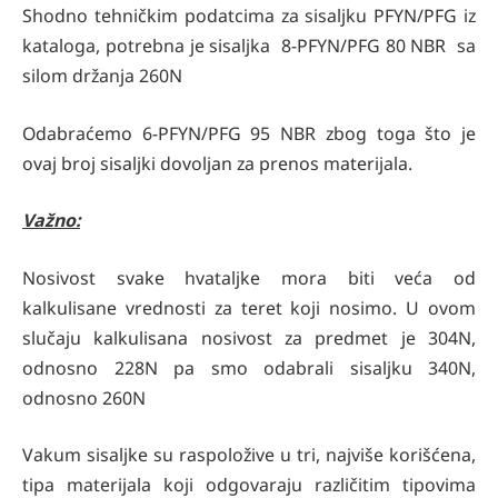
Shodno tehničkim podatcima za sisaljku PFYN/PFG iz
kataloga, potrebna je sisaljka 8-PFYN/PFG 80 NBR sa
silom držanja 260N
Odabraćemo 6-PFYN/PFG 95 NBR zbog toga što je
ovaj broj sisaljki dovoljan za prenos materijala.
Važno:
Nosivost svake hvataljke mora biti veća od
kalkulisane vrednosti za teret koji nosimo. U ovom
slučaju kalkulisana nosivost za predmet je 304N,
odnosno 228N pa smo odabrali sisaljku 340N,
odnosno 260N
Vakum sisaljke su raspoložive u tri, najviše korišćena,
tipa materijala koji odgovaraju različitim tipovima