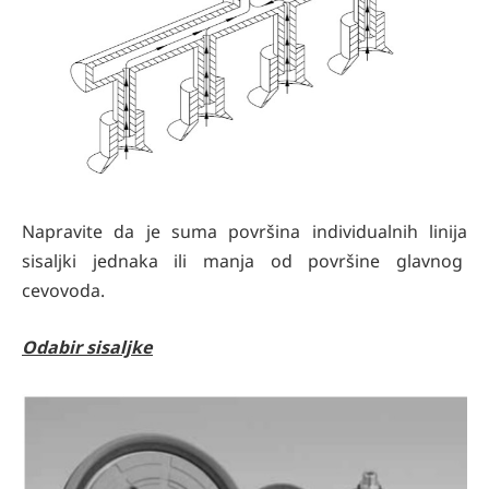
Napravite da je suma površina individualnih linija
sisaljki jednaka ili manja od površine glavnog
cevovoda.
Odabir sisaljke