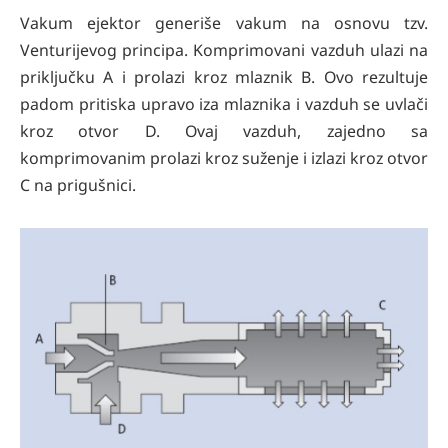
Vakum ejektor generiše vakum na osnovu tzv.
Venturijevog principa. Komprimovani vazduh ulazi na
priključku A i prolazi kroz mlaznik B. Ovo rezultuje
padom pritiska upravo iza mlaznika i vazduh se uvlači
kroz otvor D. Ovaj vazduh, zajedno sa
komprimovanim prolazi kroz suženje i izlazi kroz otvor
C na prigušnici.