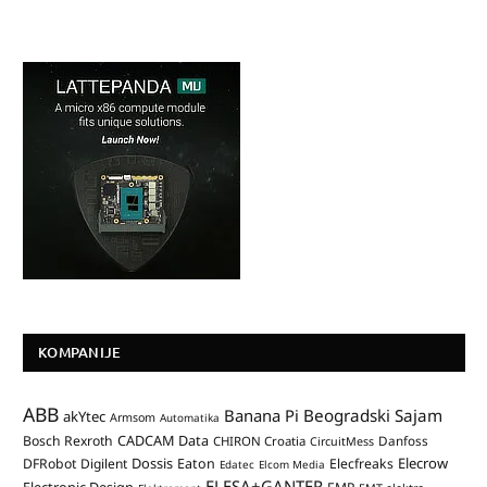
KOMPANIJE
ABB
Banana Pi
Beogradski Sajam
akYtec
Armsom
Automatika
CADCAM Data
Bosch Rexroth
Danfoss
CHIRON Croatia
CircuitMess
Dossis
Elecrow
DFRobot
Digilent
Eaton
Elecfreaks
Edatec
Elcom Media
ELESA+GANTER
Electronic Design