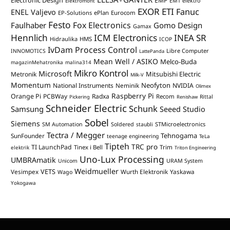
EMP
Elektromont
EMT elektro
EXOR ETI
Fanuc
ENEL Valjevo
EP-Solutions
ePlan
Eurocom
Festo
Fox Electronics
Faulhaber
Gomo Design
Gamax
Hennlich
ICM Electronics
INEA SR
Hidraulika
HMS
ICOP
IvDam Process Control
Libre Computer
INNOMOTICS
LattePanda
Mean Well / ASIKO
Melco-Buda
magazinMehatronika
malina314
Mikro Kontrol
Microsoft
Mitsubishi Electric
Metronik
Milk-V
Momentum
Neofyton
National Instruments
Neminik
NVIDIA
Olimex
Raspberry Pi
Orange Pi
PCBWay
Radxa
Recom
Rittal
Pickering
Renishaw
Schneider Electric
Schunk
Samsung
Seeed Studio
Sobel
Siemens
STMicroelectronics
SM Automation
Soldered
staubli
Tectra / Megger
Tehnogama
SunFounder
teenage engineering
TeLa
Tipteh
TRC pro
TI LaunchPad
Trim
Tinex i Bell
elektrik
Triton Engineering
Uno-Lux Processing
UMBRAmatik
Unicom
URAM System
Weidmueller
VETS
Vesimpex
Wurth Elektronik
Yaskawa
Wago
Yokogawa