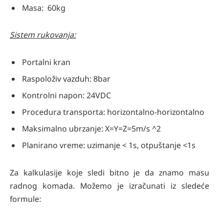
Masa: 60kg
Sistem rukovanja:
Portalni kran
Raspoloživ vazduh: 8bar
Kontrolni napon: 24VDC
Procedura transporta: horizontalno-horizontalno
Maksimalno ubrzanje: X=Y=Z=5m/s ^2
Planirano vreme: uzimanje < 1s, otpuštanje <1s
Za kalkulasije koje sledi bitno je da znamo masu
radnog komada. Možemo je izračunati iz sledeće
formule: