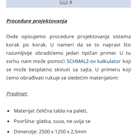
Procedure projektovanja
Ovde opisujemo procedure projektovanja sistema
korak po korak. U nameri da se to napravi što
razumljivije obradićemo jedan tipičan primer. U tu
svrhu nam može pomoći
SCHMALZ-ov kalkulator
koji
se može besplatno skinuti sa sajta. U primeru koji
ćemo obrađivati rukuje se sledećim materijalom:
Predmet:
Materijal: čelična tabla na paleti,
Površina: glatka, suva, ne uvija se
Dimenzije: 2500 x 1250 x 2,5mm