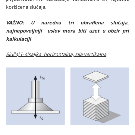
korišćena slučaja.
VAŽNO: U naredna tri obrađena slučaja,
najnepovoljniji uslov mora biti uzet u obzir pri
kalkulaciji
Slučaj I- sisaljka horizontalna, sila vertikalna