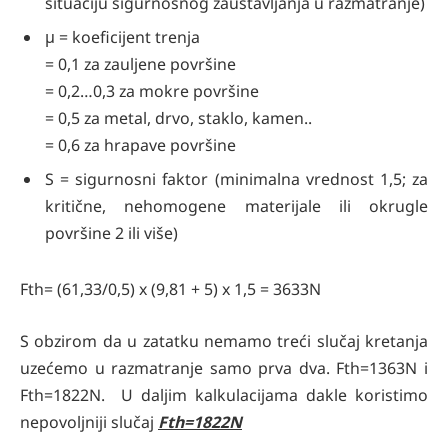
situaciju sigurnosnog zaustavljanja u razmatranje)
μ = koeficijent trenja
= 0,1 za zauljene površine
= 0,2…0,3 za mokre površine
= 0,5 za metal, drvo, staklo, kamen..
= 0,6 za hrapave površine
S = sigurnosni faktor (minimalna vrednost 1,5; za
kritične, nehomogene materijale ili okrugle
površine 2 ili više)
Fth= (61,33/0,5) x (9,81 + 5) x 1,5 = 3633N
S obzirom da u zatatku nemamo treći slučaj kretanja
uzećemo u razmatranje samo prva dva. Fth=1363N i
Fth=1822N. U daljim kalkulacijama dakle koristimo
nepovoljniji slučaj
Fth=1822N