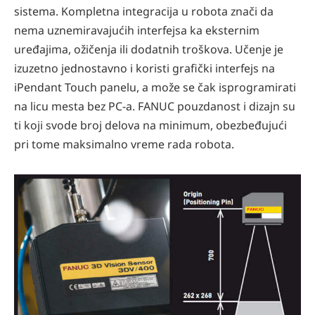
sistema. Kompletna integracija u robota znači da
nema uznemiravajućih interfejsa ka eksternim
uređajima, ožičenja ili dodatnih troškova. Učenje je
izuzetno jednostavno i koristi grafički interfejs na
iPendant Touch panelu, a može se čak isprogramirati
na licu mesta bez PC-a. FANUC pouzdanost i dizajn su
ti koji svode broj delova na minimum, obezbeđujući
pri tome maksimalno vreme rada robota.