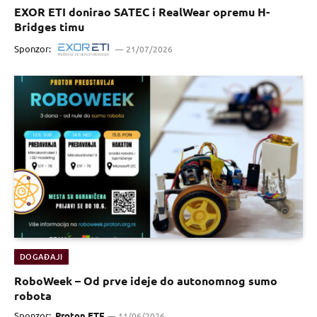
EXOR ETI donirao SATEC i RealWear opremu H-
Bridges timu
Sponzor:
21/07/2026
DOGAĐAJI
RoboWeek – Od prve ideje do autonomnog sumo
robota
Sponzor:
Proton ETF
11/06/2026