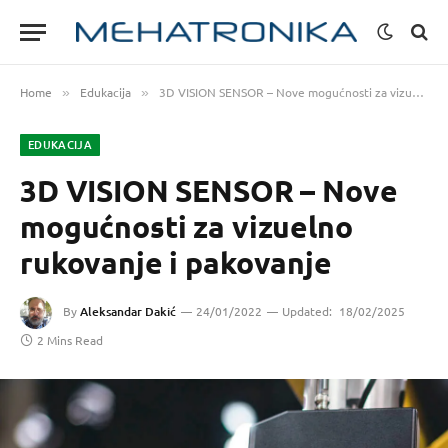
Home
Edukacija
3D VISION SENSOR – Nove mogućnosti za vizuelno rukovanje i pakovanje
»
»
EDUKACIJA
3D VISION SENSOR – Nove
mogućnosti za vizuelno
rukovanje i pakovanje
By
Aleksandar Dakić
24/01/2022
Updated:
18/02/2025
2 Mins Read