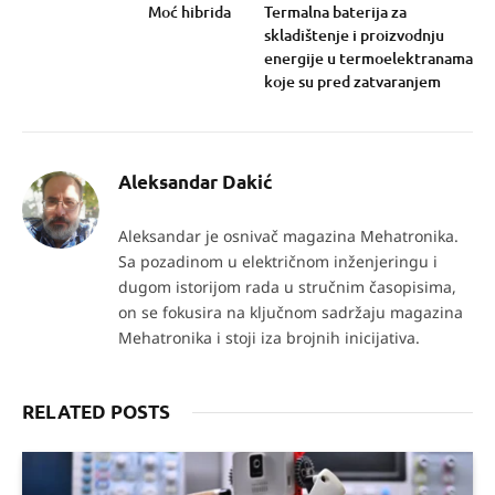
Moć hibrida
Termalna baterija za
skladištenje i proizvodnju
energije u termoelektranama
koje su pred zatvaranjem
Aleksandar Dakić
Aleksandar je osnivač magazina Mehatronika.
Sa pozadinom u električnom inženjeringu i
dugom istorijom rada u stručnim časopisima,
on se fokusira na ključnom sadržaju magazina
Mehatronika i stoji iza brojnih inicijativa.
RELATED POSTS