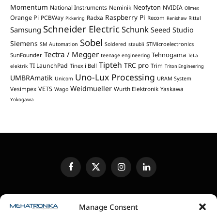
Momentum
Neofyton
National Instruments
Neminik
NVIDIA
Olimex
Raspberry Pi
Orange Pi
PCBWay
Radxa
Recom
Rittal
Pickering
Renishaw
Schneider Electric
Schunk
Samsung
Seeed Studio
Sobel
Siemens
STMicroelectronics
SM Automation
Soldered
staubli
Tectra / Megger
Tehnogama
SunFounder
teenage engineering
TeLa
Tipteh
TRC pro
TI LaunchPad
Trim
Tinex i Bell
elektrik
Triton Engineering
Uno-Lux Processing
UMBRAmatik
Unicom
URAM System
Weidmueller
VETS
Vesimpex
Wurth Elektronik
Yaskawa
Wago
Yokogawa
Facebook
X
Instagram
LinkedIn
(Twitter)
UREĐIVAČKA POLITIKA
KONTAKT
MEDIA KIT
Manage Consent
SLANJE JEDINICA ZA RECENZIJU
PRETPLATA