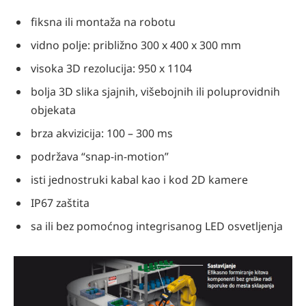
fiksna ili montaža na robotu
vidno polje: približno 300 x 400 x 300 mm
visoka 3D rezolucija: 950 x 1104
bolja 3D slika sjajnih, višebojnih ili poluprovidnih
objekata
brza akvizicija: 100 – 300 ms
podržava “snap-in-motion”
isti jednostruki kabal kao i kod 2D kamere
IP67 zaštita
sa ili bez pomoćnog integrisanog LED osvetljenja