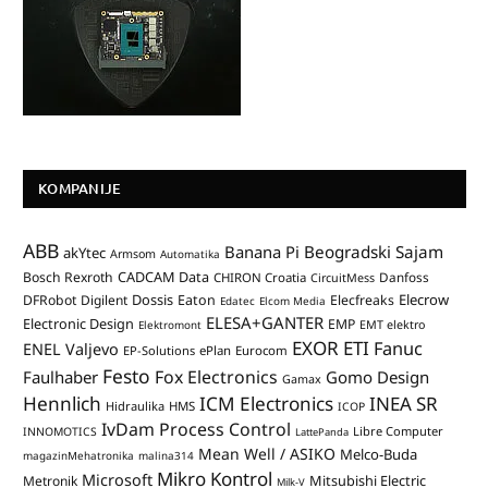
KOMPANIJE
ABB
Banana Pi
Beogradski Sajam
akYtec
Armsom
Automatika
CADCAM Data
Bosch Rexroth
Danfoss
CHIRON Croatia
CircuitMess
Dossis
Elecrow
DFRobot
Digilent
Eaton
Elecfreaks
Edatec
Elcom Media
ELESA+GANTER
Electronic Design
EMP
Elektromont
EMT elektro
EXOR ETI
Fanuc
ENEL Valjevo
EP-Solutions
ePlan
Eurocom
Festo
Fox Electronics
Faulhaber
Gomo Design
Gamax
Hennlich
ICM Electronics
INEA SR
Hidraulika
HMS
ICOP
IvDam Process Control
Libre Computer
INNOMOTICS
LattePanda
Mean Well / ASIKO
Melco-Buda
magazinMehatronika
malina314
Mikro Kontrol
Microsoft
Mitsubishi Electric
Metronik
Milk-V