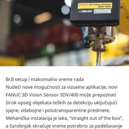
Brži setup i maksimalno vreme rada
Nudeći nove mogućnosti za vizuelne aplikacije, novi
FANUC 3D Vision Sensor 3DV/400 može prepoznati
širok opseg objekata teških za detekciju uključujući
sjajne, višebojne i polutransparentne predmete.
Mehanička instalacija je laka, “straight out of the box”,
a čarobnjak skraćuje vreme potrebno za podešavanje