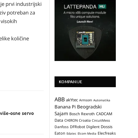
 prvi industrijski
ziv potreban za
 visokih
like količine
KOMPANIJE
ABB
akYtec
Armsom
Automatika
Banana Pi
Beogradski
više-osne servo
Sajam
CADCAM
Bosch Rexroth
Data
CHIRON Croatia
CircuitMess
Dossis
Danfoss
DFRobot
Digilent
Eaton
Elecfreaks
Edatec
Elcom Media