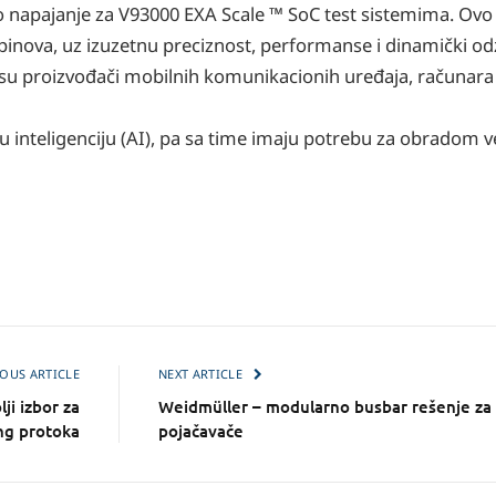
o napajanje za V93000 EXA Scale ™ SoC test sistemima. Ovo je
pinova, uz izuzetnu preciznost, performanse i dinamički od
te su proizvođači mobilnih komunikacionih uređaja, računara
u inteligenciju (AI), pa sa time imaju potrebu za obradom ve
OUS ARTICLE
NEXT ARTICLE
ji izbor za
Weidmüller – modularno busbar rešenje za 
ng protoka
pojačavače