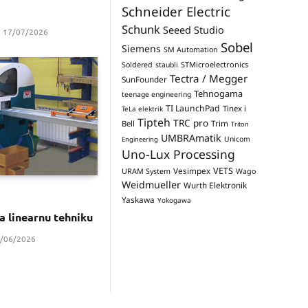
Schneider Electric
Schunk
Seeed Studio
17/07/2026
Sobel
Siemens
SM Automation
STMicroelectronics
Soldered
staubli
Tectra / Megger
SunFounder
Tehnogama
teenage engineering
TI LaunchPad
Tinex i
TeLa elektrik
Tipteh
TRC pro
Trim
Bell
Triton
UMBRAmatik
Unicom
Engineering
Uno-Lux Processing
VETS
Vesimpex
URAM System
Wago
Weidmueller
Wurth Elektronik
Yaskawa
Yokogawa
za linearnu tehniku
/06/2026