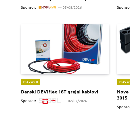
Sponzor:
Sponzo
05/08/2026
NOVOSTI
NOVOS
Danski DEVIflex 18T grejni kablovi
Nove 
3015
Sponzor:
02/07/2026
Sponzo