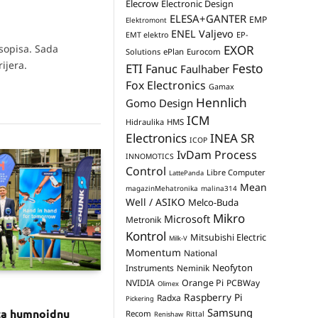
Elecrow
Electronic Design
ELESA+GANTER
EMP
Elektromont
ENEL Valjevo
EP-
EMT elektro
asopisa. Sada
EXOR
Solutions
ePlan
Eurocom
ijera.
Festo
ETI
Fanuc
Faulhaber
Fox Electronics
Gamax
Hennlich
Gomo Design
ICM
Hidraulika
HMS
Electronics
INEA SR
ICOP
IvDam Process
INNOMOTICS
Control
Libre Computer
LattePanda
Mean
magazinMehatronika
malina314
Well / ASIKO
Melco-Buda
Mikro
Microsoft
Metronik
Kontrol
Mitsubishi Electric
Milk-V
Momentum
National
Neofyton
Instruments
Neminik
NVIDIA
Orange Pi
PCBWay
Olimex
Raspberry Pi
Radxa
Pickering
Samsung
za humnoidnu
Recom
Rittal
Renishaw