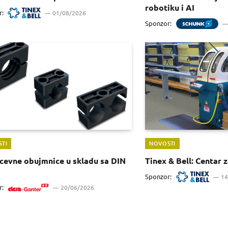
robotiku i AI
r:
01/08/2026
Sponzor:
TI
NOVOSTI
cevne obujmnice u skladu sa DIN
Tinex & Bell: Centar 
Sponzor:
14
r:
20/06/2026