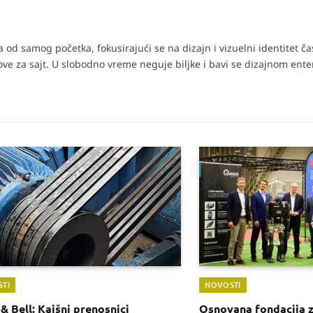
od samog početka, fokusirajući se na dizajn i vizuelni identitet č
tove za sajt. U slobodno vreme neguje biljke i bavi se dizajnom enter
TI
NOVOSTI
& Bell: Kaišni prenosnici
Osnovana fondacija 