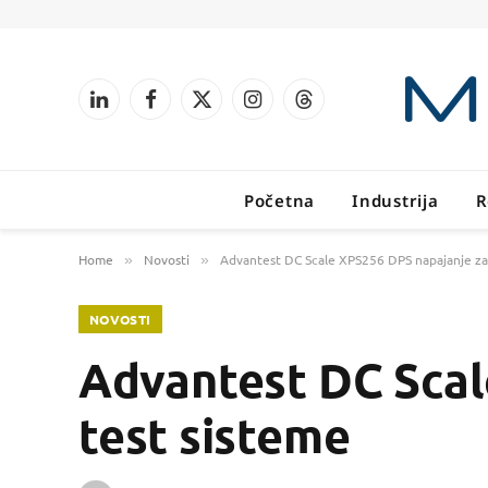
LinkedIn
Facebook
X
Instagram
Threads
(Twitter)
Početna
Industrija
R
Home
Novosti
Advantest DC Scale XPS256 DPS napajanje za
»
»
NOVOSTI
Advantest DC Scal
test sisteme