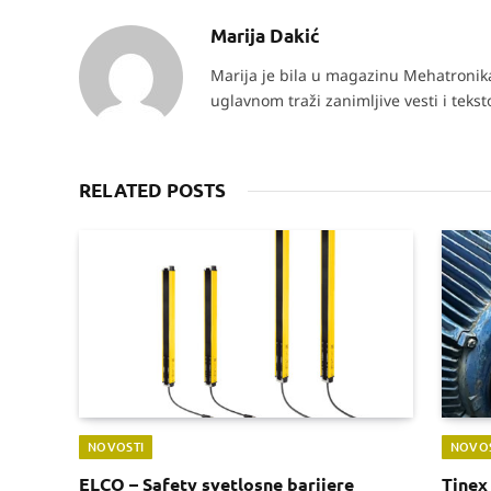
Marija Dakić
Marija je bila u magazinu Mehatronika 
uglavnom traži zanimljive vesti i teks
RELATED POSTS
NOVOSTI
NOVOS
ELCO – Safety svetlosne barijere
Tinex 