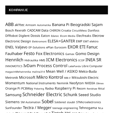
KOMPANIJE
ABB
Banana Pi
Beogradski Sajam
akYtec
Armsom
Automatika
CADCAM Data
Bosch Rexroth
Danfoss
CHIRON Croatia
CircuitMess
Dossis
Elecrow
DFRobot
Digilent
Eaton
Elecfreaks
Edatec
Elcom Media
ELESA+GANTER
Electronic Design
EMP
Elektromont
EMT elektro
EXOR ETI
Fanuc
ENEL Valjevo
EP-Solutions
ePlan
Eurocom
Festo
Fox Electronics
Faulhaber
Gomo Design
Gamax
Hennlich
ICM Electronics
INEA SR
Hidraulika
HMS
ICOP
IvDam Process Control
Libre Computer
INNOMOTICS
LattePanda
Mean Well / ASIKO
Melco-Buda
magazinMehatronika
malina314
Mikro Kontrol
Microsoft
Mitsubishi Electric
Metronik
Milk-V
Momentum
Neofyton
National Instruments
Neminik
NVIDIA
Olimex
Raspberry Pi
Orange Pi
PCBWay
Radxa
Recom
Rittal
Pickering
Renishaw
Schneider Electric
Schunk
Samsung
Seeed Studio
Sobel
Siemens
STMicroelectronics
SM Automation
Soldered
staubli
Tectra / Megger
Tehnogama
SunFounder
teenage engineering
TeLa