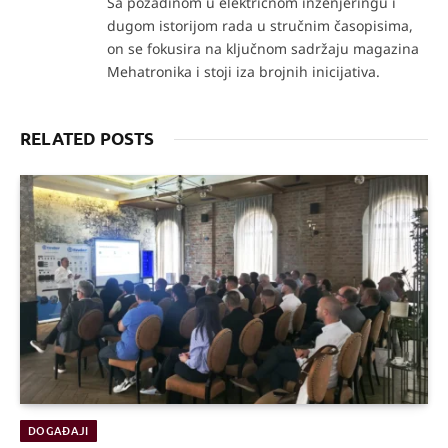
Sa pozadinom u električnom inženjeringu i
dugom istorijom rada u stručnim časopisima,
on se fokusira na ključnom sadržaju magazina
Mehatronika i stoji iza brojnih inicijativa.
RELATED POSTS
DOGAĐAJI