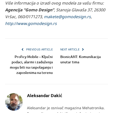
Više informacija o izradi ovog modela za vašu firmu:
Agencija “Gomo Design”
, Stanoja Glavaša 37, 26300
Vršac, 060/0171273,
makete@gomodesign.rs
,
http://www.gomodesign.rs
PREVIOUS ARTICLE
NEXT ARTICLE
Proficy Mobile – Ključni
BionicANT: Komunikacija
podaci, alarmi i zaduženja
unutar tima
mogu biti na raspolaganju i
zaposlenima na terenu
Aleksandar Dakić
Aleksandar je osnivač magazina Mehatronika.