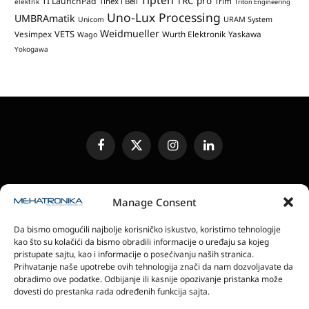
Tipteh
TRC pro
TI LaunchPad
Trim
Tinex i Bell
elektrik
Triton Engineering
Uno-Lux Processing
UMBRAmatik
Unicom
URAM System
Weidmueller
VETS
Vesimpex
Wurth Elektronik
Yaskawa
Wago
Yokogawa
Facebook
X
Instagram
LinkedIn
(Twitter)
UREĐIVAČKA POLITIKA
KONTAKT
MEDIA KIT
Manage Consent
SLANJE JEDINICA ZA RECENZIJU
PRETPLATA
Da bismo omogućili najbolje korisničko iskustvo, koristimo tehnologije
ELEKTRONSKA IZDANJA
POLITIKA PRIVATNOSTI
kao što su kolačići da bismo obradili informacije o uređaju sa kojeg
POLITIKA KOLAČIĆA
pristupate sajtu, kao i informacije o posećivanju naših stranica.
Prihvatanje naše upotrebe ovih tehnologija znači da nam dozvoljavate da
obradimo ove podatke. Odbijanje ili kasnije opozivanje pristanka može
magazin Mehatronika - Agencija “Gomo Design”
dovesti do prestanka rada određenih funkcija sajta.
Stanoja Glavaša 37, 26300 Vršac, Serbia