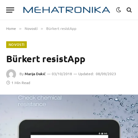
Home
Novosti
Bürkert resistApp
»
»
NOVOSTI
Bürkert resistApp
By
Marija Dakić
03/10/2018
Updated:
08/09/2023
1 Min Read