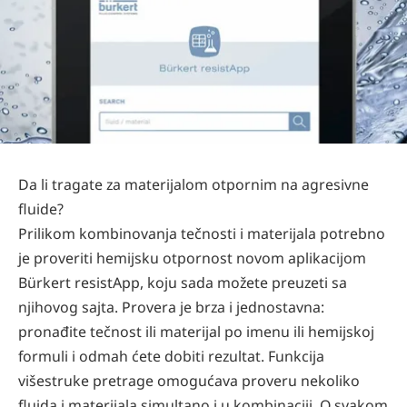
Da li tragate za materijalom otpornim na agresivne
fluide?
Prilikom kombinovanja tečnosti i materijala potrebno
je proveriti hemijsku otpornost novom aplikacijom
Bürkert resistApp, koju sada možete preuzeti sa
njihovog sajta. Provera je brza i jednostavna:
pronađite tečnost ili materijal po imenu ili hemijskoj
formuli i odmah ćete dobiti rezultat. Funkcija
višestruke pretrage omogućava proveru nekoliko
fluida i materijala simultano i u kombinaciji. O svakom