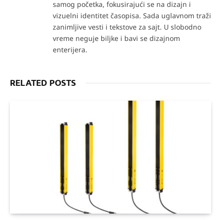
samog početka, fokusirajući se na dizajn i
vizuelni identitet časopisa. Sada uglavnom traži
zanimljive vesti i tekstove za sajt. U slobodno
vreme neguje biljke i bavi se dizajnom
enterijera.
RELATED POSTS