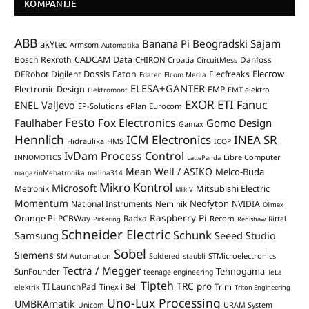
KOMPANIJE
ABB
Banana Pi
Beogradski Sajam
akYtec
Armsom
Automatika
CADCAM Data
Bosch Rexroth
Danfoss
CHIRON Croatia
CircuitMess
Dossis
Elecrow
DFRobot
Digilent
Eaton
Elecfreaks
Edatec
Elcom Media
ELESA+GANTER
Electronic Design
EMP
Elektromont
EMT elektro
EXOR ETI
Fanuc
ENEL Valjevo
EP-Solutions
ePlan
Eurocom
Festo
Fox Electronics
Faulhaber
Gomo Design
Gamax
Hennlich
ICM Electronics
INEA SR
Hidraulika
HMS
ICOP
IvDam Process Control
Libre Computer
INNOMOTICS
LattePanda
Mean Well / ASIKO
Melco-Buda
magazinMehatronika
malina314
Mikro Kontrol
Microsoft
Mitsubishi Electric
Metronik
Milk-V
Momentum
Neofyton
National Instruments
Neminik
NVIDIA
Olimex
Raspberry Pi
Orange Pi
PCBWay
Radxa
Recom
Rittal
Pickering
Renishaw
Schneider Electric
Schunk
Samsung
Seeed Studio
Sobel
Siemens
STMicroelectronics
SM Automation
Soldered
staubli
Tectra / Megger
Tehnogama
SunFounder
teenage engineering
TeLa
Tipteh
TRC pro
TI LaunchPad
Trim
Tinex i Bell
elektrik
Triton Engineering
Uno-Lux Processing
UMBRAmatik
Unicom
URAM System