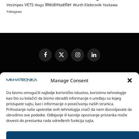
Weidmueller
VETS
Vesimpex
Wurth Elektronik
Yaskawa
Wago
Yokogawa
Facebook
X
Instagram
LinkedIn
(Twitter)
UREĐIVAČKA POLITIKA
KONTAKT
MEDIA KIT
Manage Consent
SLANJE JEDINICA ZA RECENZIJU
PRETPLATA
Da bismo omogućili najbolje korisničko iskustvo, koristimo tehnologije
ELEKTRONSKA IZDANJA
POLITIKA PRIVATNOSTI
kao što su kolačići da bismo obradili informacije o uređaju sa kojeg
POLITIKA KOLAČIĆA
pristupate sajtu, kao i informacije o posećivanju naših stranica.
Prihvatanje naše upotrebe ovih tehnologija znači da nam dozvoljavate da
obradimo ove podatke. Odbijanje ili kasnije opozivanje pristanka može
magazin Mehatronika - Agencija “Gomo Design”
dovesti do prestanka rada određenih funkcija sajta.
Stanoja Glavaša 37, 26300 Vršac, Serbia
+381 60 0171 273