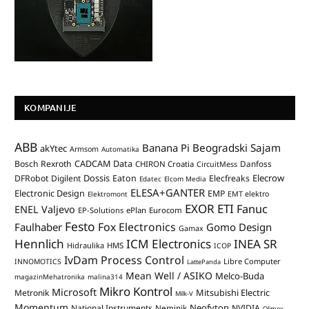
KOMPANIJE
ABB
Banana Pi
Beogradski Sajam
akYtec
Armsom
Automatika
CADCAM Data
Bosch Rexroth
Danfoss
CHIRON Croatia
CircuitMess
Dossis
Elecrow
DFRobot
Digilent
Eaton
Elecfreaks
Edatec
Elcom Media
ELESA+GANTER
Electronic Design
EMP
Elektromont
EMT elektro
EXOR ETI
Fanuc
ENEL Valjevo
EP-Solutions
ePlan
Eurocom
Festo
Fox Electronics
Faulhaber
Gomo Design
Gamax
Hennlich
ICM Electronics
INEA SR
Hidraulika
HMS
ICOP
IvDam Process Control
Libre Computer
INNOMOTICS
LattePanda
Mean Well / ASIKO
Melco-Buda
magazinMehatronika
malina314
Mikro Kontrol
Microsoft
Mitsubishi Electric
Metronik
Milk-V
Momentum
Neofyton
National Instruments
Neminik
NVIDIA
Olimex