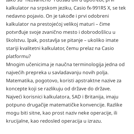
kalkulator na srpskom jeziku, Casio fx-991RS X, se tek
nedavno pojavio. On je takođe i prvi odobreni
kalkulator na prestojećoj velikoj maturi – čime
potvrđuje svoje zvanično mesto i dobrodošlicu u
školstvu. Ipak, postavlja se pitanje – ukoliko imate
stariji kvalitetni kalkulator, čemu prelaz na Casio
platformu?
Mnogim učenicima je naučna terminologija jedna od
najvećih prepreka u savladavanju novih polja.
Matematika, pogotovo, koristi apstraktne nazive za
koncepte koji se razlikuju od države do države.
Najveći korisnici kalkulatora, SAD i Britanija, imaju
potpuno drugačije matematičke konvencije. Razlike
mogu biti sitne, kao prost naziv neke operacije, ili
krucijalne, kao redosled operacija u izrazu.