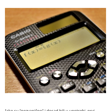
Iako su “nezvanično” i dosad bili u upotrebi, prvi