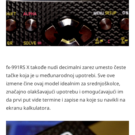
fx-991RS X takođe nudi decimalni zarez umesto česte
tačke koja je u međunarodnoj upotrebi. Sve ove
izmene čine ovaj model idealnim za srednjoškolce,
značajno olakšavajući upotrebu i omogućavajući im
da prvi put vide termine i zapise na koje su navikli na
ekranu kalkulatora.