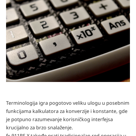
Terminologija igra pogotovo veliku ulogu u posebnim
funkcijama kalkulatora za konverzije i konstante, gde
je potpuno razumevanje korisničkog interfejsa
krucijalno za brzo snalaženje.
fx-911RS X takođe prati tradicionalan red operacija u