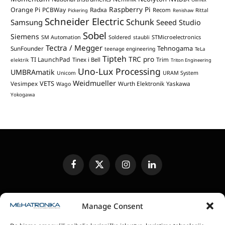
Raspberry Pi
Orange Pi
PCBWay
Radxa
Recom
Rittal
Pickering
Renishaw
Schneider Electric
Schunk
Samsung
Seeed Studio
Sobel
Siemens
STMicroelectronics
SM Automation
Soldered
staubli
Tectra / Megger
Tehnogama
SunFounder
teenage engineering
TeLa
Tipteh
TRC pro
TI LaunchPad
Trim
Tinex i Bell
elektrik
Triton Engineering
Uno-Lux Processing
UMBRAmatik
Unicom
URAM System
Weidmueller
VETS
Vesimpex
Wurth Elektronik
Yaskawa
Wago
Yokogawa
Facebook
X
Instagram
LinkedIn
(Twitter)
UREĐIVAČKA POLITIKA
KONTAKT
MEDIA KIT
Manage Consent
SLANJE JEDINICA ZA RECENZIJU
PRETPLATA