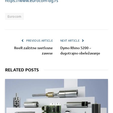
https://www.eurocom-bg.rs
Eurocom
PREVIOUS ARTICLE
NEXT ARTICLE
ReeR zaštitne svetlosne
Dymo Rhino 5200 –
zavese
dugotrajno obeležavanje
RELATED POSTS