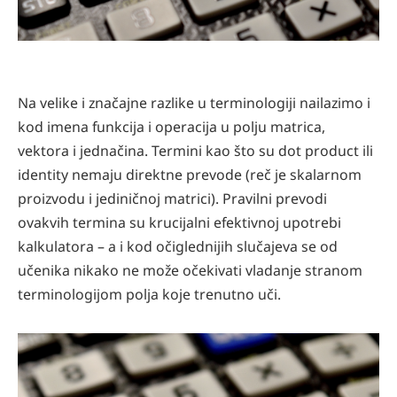
Na velike i značajne razlike u terminologiji nailazimo i
kod imena funkcija i operacija u polju matrica,
vektora i jednačina. Termini kao što su dot product ili
identity nemaju direktne prevode (reč je skalarnom
proizvodu i jediničnoj matrici). Pravilni prevodi
ovakvih termina su krucijalni efektivnoj upotrebi
kalkulatora – a i kod očiglednijih slučajeva se od
učenika nikako ne može očekivati vladanje stranom
terminologijom polja koje trenutno uči.