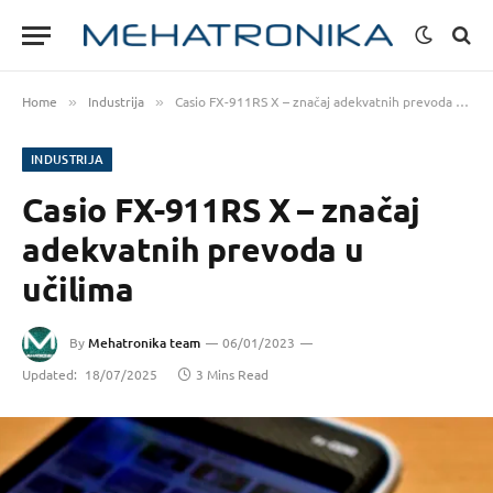
Home
Industrija
Casio FX-911RS X – značaj adekvatnih prevoda u učilima
»
»
INDUSTRIJA
Casio FX-911RS X – značaj
adekvatnih prevoda u
učilima
By
Mehatronika team
06/01/2023
Updated:
18/07/2025
3 Mins Read